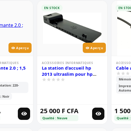
EN STOCK
EN STO
Aperçu
Aperçu
ORMATIQUES
ACCESSOIRES INFORMATIQUES
ACCESSO
 2.0 ; 1,5
La station d’accueil hp
2013 ultraslim pour hp
Mémoire
elitebook
tation: 220-
Impress
Automa
: Noir
A
25 000 F CFA
1 500
Qualité : Neuve
Qualité :