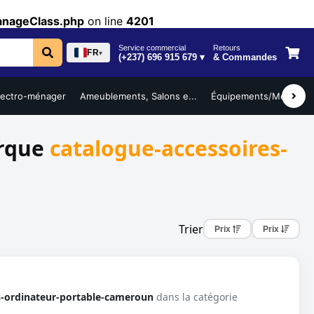
anageClass.php
on line
4201
Service commercial
Retours
FR
▾
(+237) 696 915 679 ▾
& Commandes
lectro-ménager
Ameublements, Salons e...
Équipements/Mobilier ..
arque
catalogue-accessoires-
Trier
Prix
Prix
s-ordinateur-portable-cameroun
dans la catégorie