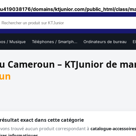
u419038176/domains/ktjunior.com/public_html/class/m
nos / Musique
Téléphones / Smartph...
Ordinateurs de bureau
E
au Cameroun – KTJunior de m
oun
ésultat exact dans cette catégorie
avons trouvé aucun produit correspondant à
catalogue-accessoire
ires informatiques
.