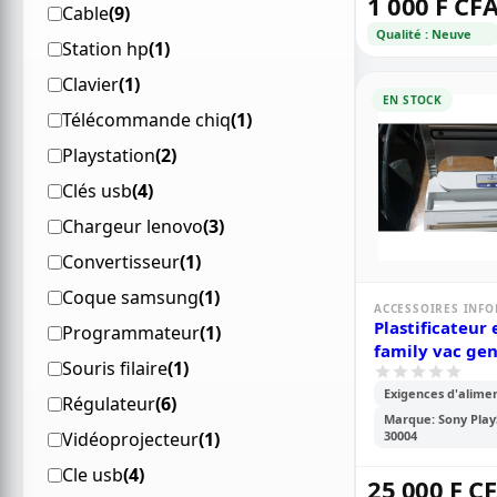
1 000 F CF
Cable
(9)
Qualité : Neuve
Station hp
(1)
Clavier
(1)
EN STOCK
Télécommande chiq
(1)
Playstation
(2)
Clés usb
(4)
Chargeur lenovo
(3)
Convertisseur
(1)
Coque samsung
(1)
ACCESSOIRES INF
Plastificateur 
Programmateur
(1)
family vac gen
Souris filaire
(1)
Exigences d'alime
Régulateur
(6)
Marque: Sony Play
Vidéoprojecteur
(1)
30004
Cle usb
(4)
25 000 F C