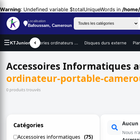
Warning
: Undefined variable $totalUniqueWords in
/home/
Localisation
Bafoussam, Cameroun
☰
urs portables
KTJunior
Batteries ordinateurs ...
Disques durs externe
Pia
Accessoires Informatiques 
ordinateur-portable-camer
0 produits trouvés
Aucun r
Catégories
Nous n'
Accessoires informatiques
(75)
Accesso