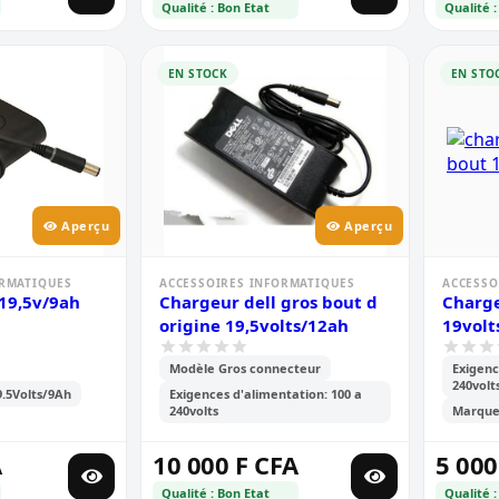
Qualité : Bon Etat
Qualité :
EN STOCK
EN STO
Aperçu
Aperçu
ORMATIQUES
ACCESSOIRES INFORMATIQUES
ACCESSO
 19,5v/9ah
Chargeur dell gros bout d
Charge
origine 19,5volts/12ah
19volt
Modèle Gros connecteur
Exigenc
240volt
9.5Volts/9Ah
Exigences d'alimentation: 100 a
240volts
Marque:
A
10 000 F CFA
5 000
Qualité : Bon Etat
Qualité :