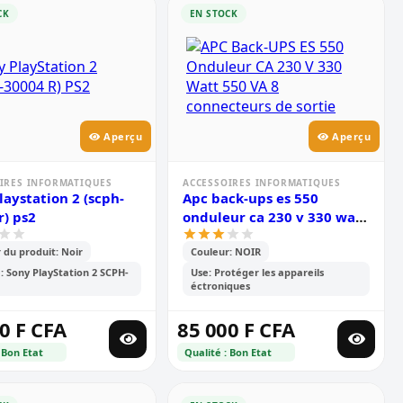
CK
EN STOCK
Aperçu
Aperçu
IRES INFORMATIQUES
ACCESSOIRES INFORMATIQUES
laystation 2 (scph-
Apc back-ups es 550
r) ps2
onduleur ca 230 v 330 watt
550 va 8 connecteurs de
 du produit: Noir
Couleur: NOIR
sortie
 Sony PlayStation 2 SCPH-
Use: Protéger les appareils
éctroniques
0 F CFA
85 000 F CFA
 Bon Etat
Qualité : Bon Etat