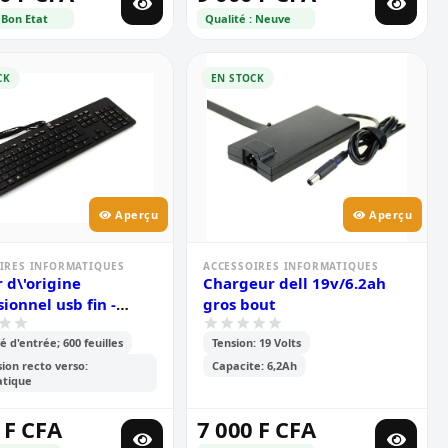
 Bon Etat
Qualité : Neuve
CK
EN STOCK
Aperçu
Aperçu
IRES INFORMATIQUES
ACCESSOIRES INFORMATIQUES
r d\'origine
Chargeur dell 19v/6.2ah
ionnel usb fin -
gros bout
media
é d'entrée; 600 feuilles
Tension: 19 Volts
ion recto verso:
Capacite: 6,2Ah
tique
 F CFA
7 000 F CFA