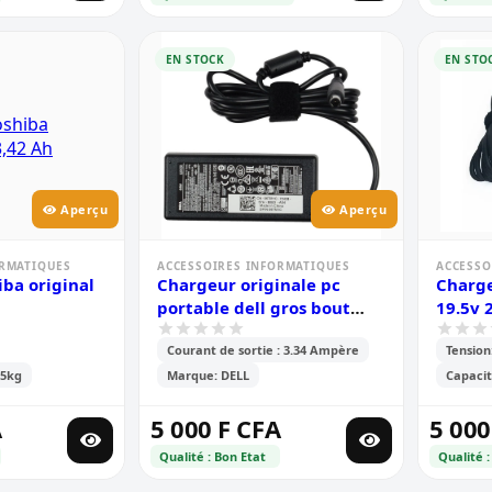
EN STOCK
EN STO
Aperçu
Aperçu
ORMATIQUES
ACCESSOIRES INFORMATIQUES
ACCESSO
ba original
Chargeur originale pc
Charge
portable dell gros bout
19.5v 
19.5v 3.34 ampère
pour o
Courant de sortie : 3.34 Ampère
Tension:
,5kg
Marque: DELL
Capacit
A
5 000 F CFA
5 000
Qualité : Bon Etat
Qualité :