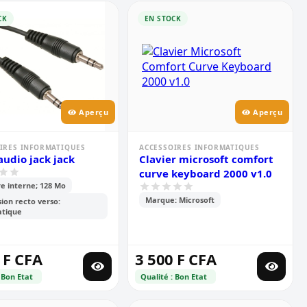
CK
EN STOCK
Aperçu
Aperçu
IRES INFORMATIQUES
ACCESSOIRES INFORMATIQUES
Cable audio jack jack
Clavier microsoft comfort
curve keyboard 2000 v1.0
 interne; 128 Mo
Marque: Microsoft
ion recto verso:
tique
 F CFA
3 500 F CFA
 Bon Etat
Qualité : Bon Etat