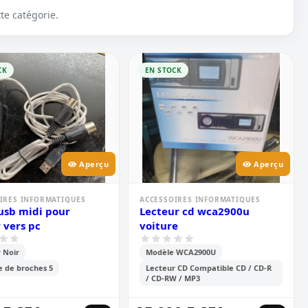
te catégorie.
CK
EN STOCK
Aperçu
Aperçu
IRES INFORMATIQUES
ACCESSOIRES INFORMATIQUES
usb midi pour
Lecteur cd wca2900u
r vers pc
voiture
 Noir
Modèle WCA2900U
 de broches 5
Lecteur CD Compatible CD / CD-R
/ CD-RW / MP3