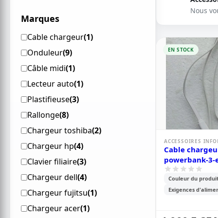
Nous vo
Marques
Cable chargeur
(1)
EN STOCK
Onduleur
(9)
Câble midi
(1)
Lecteur auto
(1)
Plastifieuse
(3)
Rallonge
(8)
Chargeur toshiba
(2)
ACCESSOIRES INF
Chargeur hp
(4)
Cable chargeu
powerbank-3-e
Clavier filiaire
(3)
plats-et-flexib
Chargeur dell
(4)
Couleur du produit
Exigences d'alimen
Chargeur fujitsu
(1)
Chargeur acer
(1)