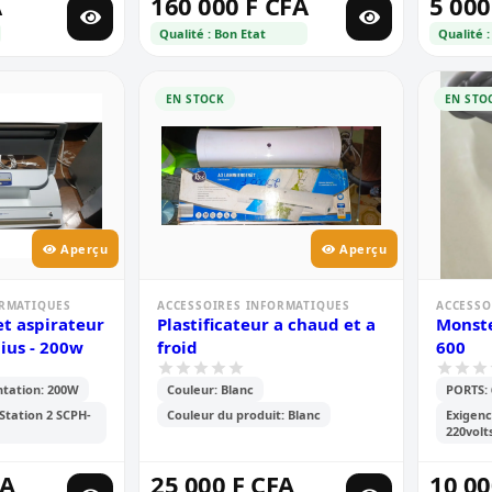
A
160 000 F CFA
5 000
Qualité : Bon Etat
Qualité :
EN STOCK
EN STO
Aperçu
Aperçu
ORMATIQUES
ACCESSOIRES INFORMATIQUES
ACCESSO
et aspirateur
Plastificateur a chaud et a
Monste
ius - 200w
froid
600
ntation: 200W
Couleur: Blanc
PORTS: 
Station 2 SCPH-
Couleur du produit: Blanc
Exigenc
220volt
FA
25 000 F CFA
10 00