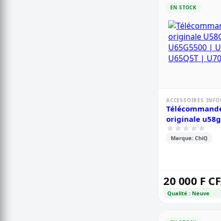
EN STOCK
ACCESSOIRES INF
Télécommande
originale u58g
u65g5500 | u6
Marque: ChiQ
| u70g8 | u75
20 000 F C
Qualité : Neuve