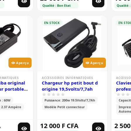
Qualité : Bon Etat
Qualité :
EN STOCK
EN STO
Aperçu
Aperçu
ORMATIQUES
ACCESSOIRES INFORMATIQUES
ACCESSO
ba original
Chargeur hp petit bout d
Clavie
ur portable
origine 19,5volts/7,7ah
profess
multi
e : 60W
Puissance: 200w 19.5Volts/7,7Ah
Capacit
: 2.37 Ampère
Modèle Petit connecteur
Impress
Automa
A
12 000 F CFA
2 500