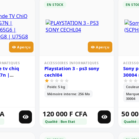
EN STOCK
EN STO
Aperçu
Aperçu
ORMATIQUES
ACCESSOIRES INFORMATIQUES
ACCESSO
 tv chiq
Playstation 3 - ps3 sony
Sony p
7n |
cechl04
30004 
5g6 | u65q5t
Poids: 5 kg
Couleur
g8
Mémoire interne: 256 Mo
Marque:
30004
FA
120 000 F CFA
50 00
Qualité : Bon Etat
Qualité :