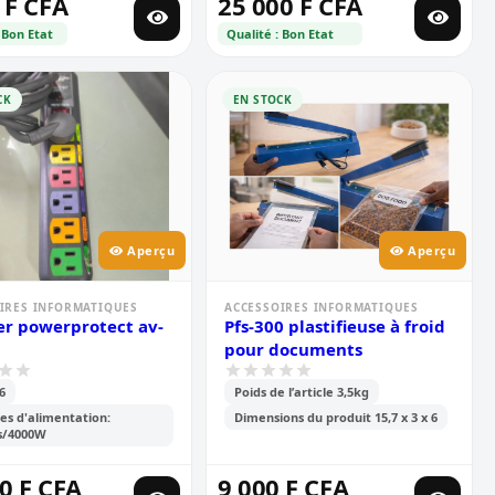
 F CFA
25 000 F CFA
 Bon Etat
Qualité : Bon Etat
CK
EN STOCK
Aperçu
Aperçu
IRES INFORMATIQUES
ACCESSOIRES INFORMATIQUES
r powerprotect av-
Pfs-300 plastifieuse à froid
pour documents
6
Poids de l’article 3,5kg
es d'alimentation:
Dimensions du produit 15,7 x 3 x 6
s/4000W
0 F CFA
9 000 F CFA