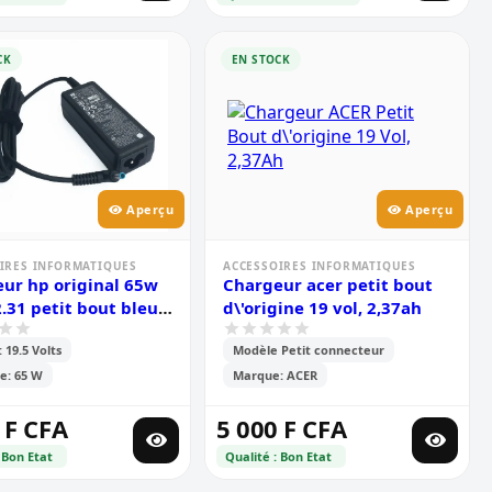
CK
EN STOCK
Aperçu
Aperçu
IRES INFORMATIQUES
ACCESSOIRES INFORMATIQUES
ur hp original 65w
Chargeur acer petit bout
2.31 petit bout bleu
d\'origine 19 vol, 2,37ah
rdinateur portable
 19.5 Volts
Modèle Petit connecteur
e: 65 W
Marque: ACER
 F CFA
5 000 F CFA
 Bon Etat
Qualité : Bon Etat