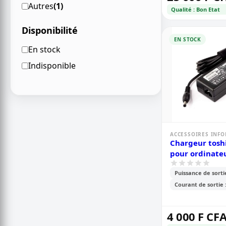
Autres
(1)
Qualité : Bon Etat
Disponibilité
EN STOCK
En stock
Indisponible
ACCESSOIRES INF
Chargeur toshi
pour ordinate
19v/ 2.37a
Puissance de sorti
Courant de sortie 
4 000 F CF