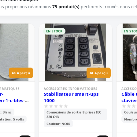
us proposons néanmoins
75 produit(s)
pertinents trouvés dans cet
EN STOCK
EN STO
Aperçu
Aperçu
ORMATIQUES
ACCESSOIRES INFORMATIQUES
ACCESSO
r-
Stabilisateur smart-ups
Câble 
n-1-c-bles-
1000
clavie
les
: Blanc
Connexions de sortie 8 prises IEC
Couleur
320 C13
tation: 5 volts
Nombre
Couleur: NOIR