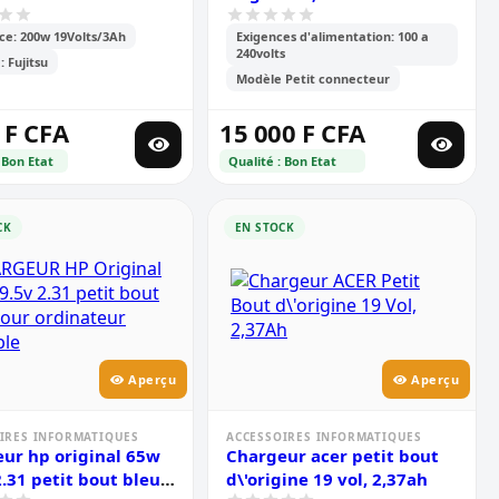
ce: 200w 19Volts/3Ah
Exigences d'alimentation: 100 a
240volts
 Fujitsu
Modèle Petit connecteur
 F CFA
15 000 F CFA
 Bon Etat
Qualité : Bon Etat
CK
EN STOCK
Aperçu
Aperçu
IRES INFORMATIQUES
ACCESSOIRES INFORMATIQUES
ur hp original 65w
Chargeur acer petit bout
2.31 petit bout bleu
d\'origine 19 vol, 2,37ah