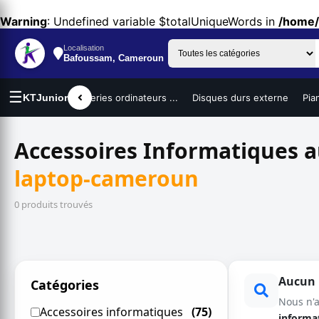
Warning
: Undefined variable $totalUniqueWords in
/home/
Localisation
Bafoussam, Cameroun
☰
urs portables
KTJunior
Batteries ordinateurs ...
Disques durs externe
Pia
Accessoires Informatiques 
laptop-cameroun
0 produits trouvés
Aucun r
Catégories
Nous n'
Accessoires informatiques
(75)
informa