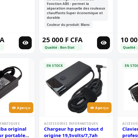
Fonction ABS - permet la
séparation manuelle des rouleaux
chauffants Super économique et
durable
Couleur du produit: Blanc
FA
25 000 F CFA
10 00
Qualité : Bon Etat
Qualité :
EN STOCK
EN STO
Aperçu
Aperçu
ORMATIQUES
ACCESSOIRES INFORMATIQUES
ACCESSO
ba original
Chargeur hp petit bout d
Clavie
ur portable
origine 19,5volts/7,7ah
profess