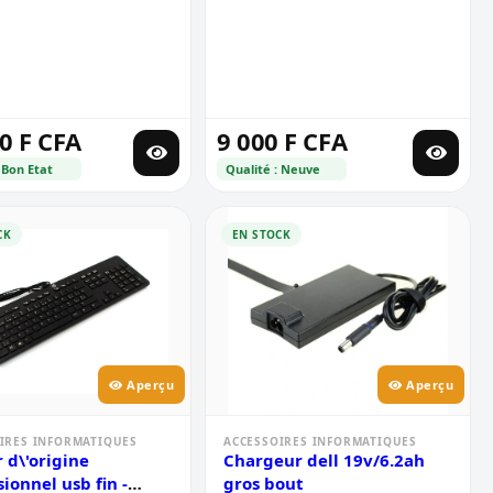
0 F CFA
9 000 F CFA
 Bon Etat
Qualité : Neuve
CK
EN STOCK
Aperçu
Aperçu
IRES INFORMATIQUES
ACCESSOIRES INFORMATIQUES
r d\'origine
Chargeur dell 19v/6.2ah
ionnel usb fin -
gros bout