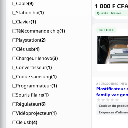
Cable
(9)
1 000 F CF
Station hp
(1)
Qualité : Neuve
Clavier
(1)
Télécommande chiq
(1)
EN STOCK
Playstation
(2)
Clés usb
(4)
Chargeur lenovo
(3)
Convertisseur
(1)
Coque samsung
(1)
ACCESSOIRES INF
Programmateur
(1)
Plastificateur 
Souris filaire
(1)
family vac gen
Régulateur
(6)
Couleur du produit
Vidéoprojecteur
(1)
Exigences d'alime
Cle usb
(4)