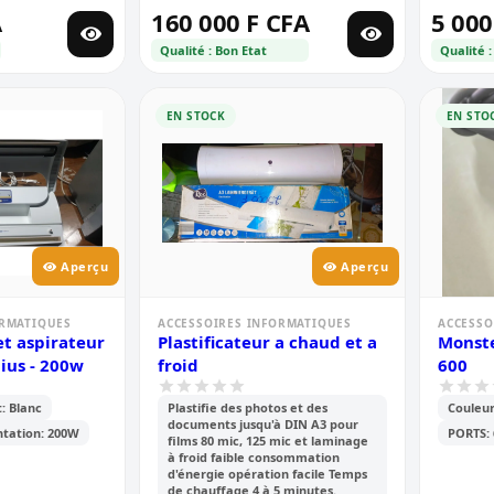
A
160 000 F CFA
5 000
Qualité : Bon Etat
Qualité :
EN STOCK
EN STO
Aperçu
Aperçu
ORMATIQUES
ACCESSOIRES INFORMATIQUES
ACCESSO
et aspirateur
Plastificateur a chaud et a
Monste
ius - 200w
froid
600
: Blanc
Plastifie des photos et des
Couleur
documents jusqu'à DIN A3 pour
ntation: 200W
PORTS: 
films 80 mic, 125 mic et laminage
à froid faible consommation
d'énergie opération facile Temps
de chauffage 4 à 5 minutes.