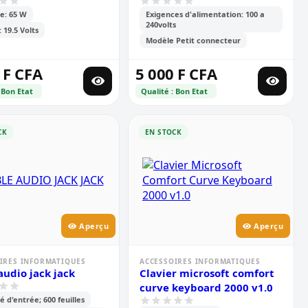
rdinateur portable
e: 65 W
Exigences d'alimentation: 100 a
240volts
 19.5 Volts
Modèle Petit connecteur
 F CFA
5 000 F CFA
 Bon Etat
Qualité : Bon Etat
CK
EN STOCK
Aperçu
Aperçu
IRES INFORMATIQUES
ACCESSOIRES INFORMATIQUES
Cable audio jack jack
Clavier microsoft comfort
curve keyboard 2000 v1.0
é d'entrée; 600 feuilles