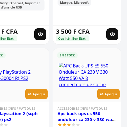
Marque: Microsoft
ivity: Ethernet, Imprimer
r d'une clé USB
 F CFA
3 500 F CFA
 Bon Etat
Qualité : Bon Etat
CK
EN STOCK
Aperçu
Aperçu
IRES INFORMATIQUES
ACCESSOIRES INFORMATIQUES
laystation 2 (scph-
Apc back-ups es 550
r) ps2
onduleur ca 230 v 330 watt
550 va 8 connecteurs de