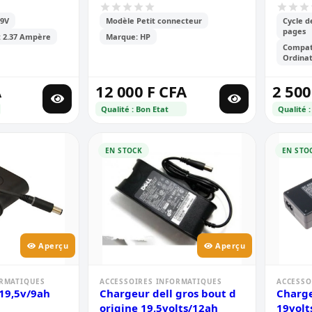
multi
19V
Modèle Petit connecteur
Cycle d
pages
: 2.37 Ampère
Marque: HP
Compati
Ordinat
A
12 000 F CFA
2 500
Qualité : Bon Etat
Qualité :
EN STOCK
EN STO
Aperçu
Aperçu
ORMATIQUES
ACCESSOIRES INFORMATIQUES
ACCESSO
 19,5v/9ah
Chargeur dell gros bout d
Charge
origine 19,5volts/12ah
19volt