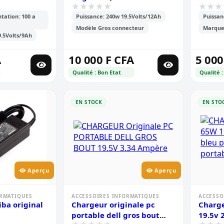
tation: 100 a
Puissance: 240w 19.5Volts/12Ah
Puissan
Modèle Gros connecteur
Marque:
9.5Volts/9Ah
A
10 000 F CFA
5 000
Qualité : Bon Etat
Qualité :
EN STOCK
EN STO
Aperçu
Aperçu
ORMATIQUES
ACCESSOIRES INFORMATIQUES
ACCESSO
ba original
Chargeur originale pc
Charge
portable dell gros bout
19.5v 