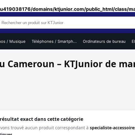
u419038176/domains/ktjunior.com/public_html/class/m
nos / Musique
Téléphones / Smartph...
Ordinateurs de bureau
E
au Cameroun – KTJunior de m
ésultat exact dans cette catégorie
avons trouvé aucun produit correspondant à
specialiste-accessoi
tiques
.