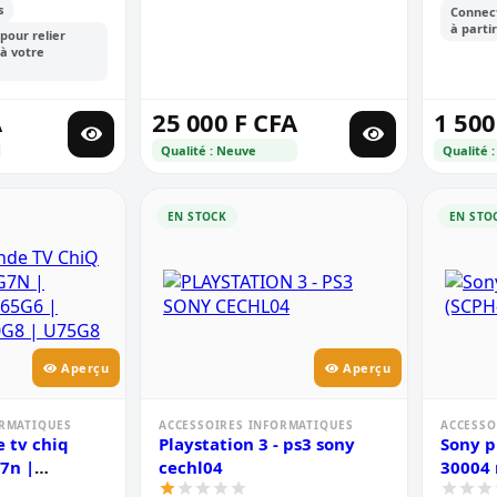
s
Connect
à parti
pour relier
à votre
A
25 000 F CFA
1 500
Qualité : Neuve
Qualité :
EN STOCK
EN STO
Aperçu
Aperçu
ORMATIQUES
ACCESSOIRES INFORMATIQUES
ACCESSO
 tv chiq
Playstation 3 - ps3 sony
Sony p
7n |
cechl04
30004 
5g6 | u65q5t