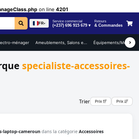
anageClass.php
on line
4201
Service commercial
Retours
FR
▾
(+237) 696 915 679 ▾
& Commandes
lectro-ménager
Ameublements, Salons e...
Équipements/Mobilier ..
arque
specialiste-accessoires-
Trier
Prix
Prix
res-laptop-cameroun
dans la catégorie
Accessoires