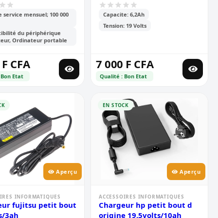
media
e service mensuel; 100 000
Capacite: 6,2Ah
Tension: 19 Volts
bilité du périphérique
eur, Ordinateur portable
 F CFA
7 000 F CFA
 Bon Etat
Qualité : Bon Etat
CK
EN STOCK
Aperçu
Aperçu
IRES INFORMATIQUES
ACCESSOIRES INFORMATIQUES
ur fujitsu petit bout
Chargeur hp petit bout d
s/3ah
origine 19,5volts/10ah