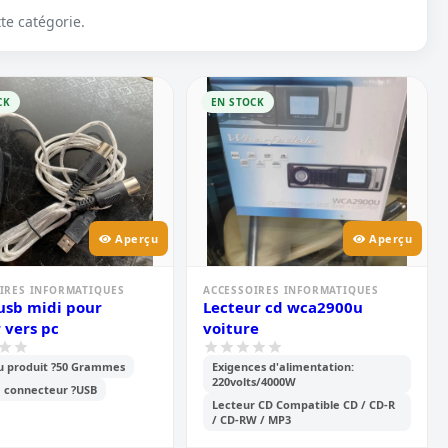
te catégorie.
CK
EN STOCK
Aperçu
Aperçu
IRES INFORMATIQUES
ACCESSOIRES INFORMATIQUES
usb midi pour
Lecteur cd wca2900u
r vers pc
voiture
u produit ?50 Grammes
Exigences d'alimentation:
220volts/4000W
e connecteur ?USB
Lecteur CD Compatible CD / CD-R
/ CD-RW / MP3