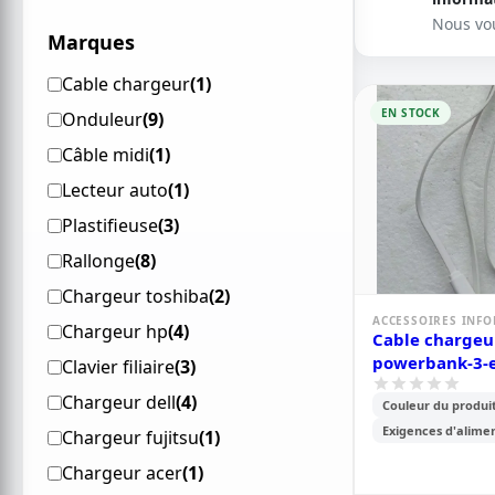
Nous vo
Marques
Cable chargeur
(1)
EN STOCK
Onduleur
(9)
Câble midi
(1)
Lecteur auto
(1)
Plastifieuse
(3)
Rallonge
(8)
Chargeur toshiba
(2)
ACCESSOIRES INF
Chargeur hp
(4)
Cable chargeu
powerbank-3-e
Clavier filiaire
(3)
plats-et-flexib
Chargeur dell
(4)
Couleur du produit
Exigences d'alimen
Chargeur fujitsu
(1)
Chargeur acer
(1)