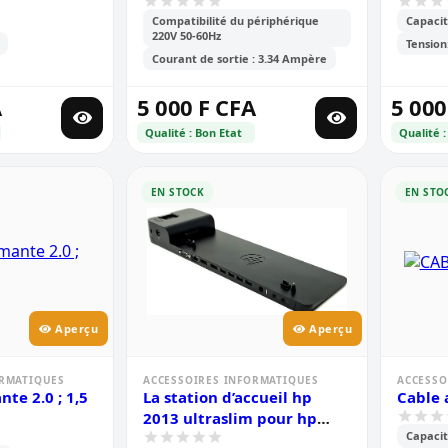
19.5v 3.34 ampère
pour o
Compatibilité du périphérique
Capacit
220V 50-60Hz
Tension:
Courant de sortie : 3.34 Ampère
A
5 000 F CFA
5 000
Qualité : Bon Etat
Qualité :
EN STOCK
EN STO
Aperçu
Aperçu
ORMATIQUES
ACCESSOIRES INFORMATIQUES
ACCESSO
 2.0 ; 1,5
La station d’accueil hp
2013 ultraslim pour hp
Capacit
elitebook