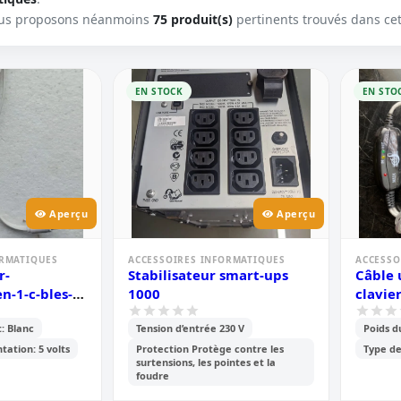
us proposons néanmoins
75 produit(s)
pertinents trouvés dans cet
EN STOCK
EN STO
Aperçu
Aperçu
ORMATIQUES
ACCESSOIRES INFORMATIQUES
ACCESSO
r-
Stabilisateur smart-ups
Câble 
n-1-c-bles-
1000
clavie
les
: Blanc
Tension d’entrée 230 V
Poids d
tation: 5 volts
Protection Protège contre les
Type d
surtensions, les pointes et la
foudre