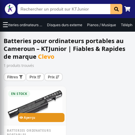
☰
Batteries ordinateurs ...
Disques durs externe
Pianos / Musique
Téléphon
Batteries pour ordinateurs portables au
Cameroun – KTJunior | Fiables & Rapides
de marque
Clevo
1 produits trouvés
Filtres
Prix
Prix
EN STOCK
Aperçu
BATTERIES ORDINATEURS
PORTABLES