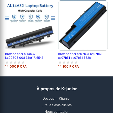
Batterie acer al14a32
Batterie acer as07b31 as07b41
kt.00603.008 31cr17/65-2
as07b51 as07b61 5520
14 000 F CFA
14 100 F CFA
À propos de Ktjunior
Découvrir Ktjunior
Lire les avis clients
Nous contacter