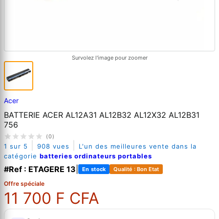
Survolez l'image pour zoomer
Acer
BATTERIE ACER AL12A31 AL12B32 AL12X32 AL12B31
756
(0)
|
|
1 sur 5
908 vues
L'un des meilleures vente dans la
catégorie
batteries ordinateurs portables
#Ref : ETAGERE 13
|
En stock
Qualité : Bon Etat
Offre spéciale
11 700 F CFA