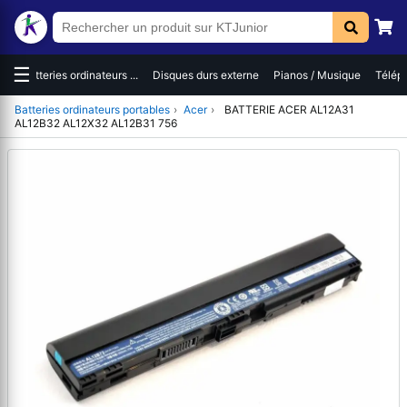
☰
es
Batteries ordinateurs ...
Disques durs externe
Pianos / Musique
Téléph
Batteries ordinateurs portables
›
Acer
›
BATTERIE ACER AL12A31
AL12B32 AL12X32 AL12B31 756