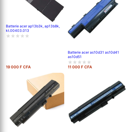
Batterie acer ap13b3k, ap13b8k,
kt.00403.013
Batterie acer as10d31 as10d41
as10d51
19 000 F CFA
11 000 F CFA