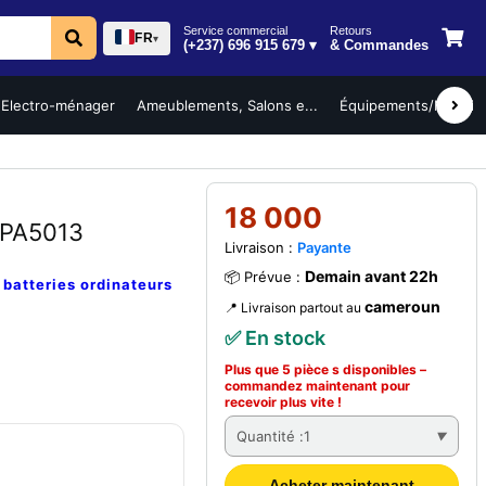
Service commercial
Retours
FR
▾
(+237) 696 915 679 ▾
& Commandes
Electro-ménager
Ameublements, Salons e...
Équipements/Mobilier 
18 000
 PA5013
Livraison :
Payante
Demain avant 22h
📦 Prévue :
e
batteries ordinateurs
cameroun
📍 Livraison partout au
✅ En stock
Plus que 5 pièce s disponibles –
commandez
maintenant
pour
recevoir plus vite !
Quantité :
1
Acheter maintenant