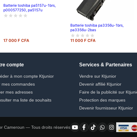
Batterie toshiba pa5157u-1brs,
p000577250, pa5157u
Batterie toshiba pa3356u-1brs,
pa3356u-2bas
17 000 F CFA
11 000 F CFA
tre compte
Services & Partenaires
éder à mon compte Ktjunior
Vendre sur Ktjunior
r mes commandes
Devenir affilié Ktjunior
er mes adresses
Faire de la publicité sur Ktjuni
sulter ma liste de souhaits
Protection des marques
Devenir fournisseur Ktjunior
or Cameroun — Tous droits réservés