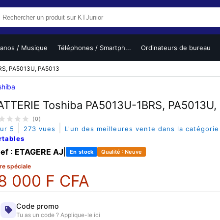
ianos / Musique
Téléphones / Smartph...
Ordinateurs de bureau
RS, PA5013U, PA5013
shiba
ATTERIE Toshiba PA5013U-1BRS, PA5013U,
(0)
|
|
sur 5
273 vues
L'un des meilleures vente dans la catégori
rtables
ef : ETAGERE AJ
|
En stock
Qualité : Neuve
re spéciale
8 000 F CFA
Code promo
Tu as un code ? Applique-le ici