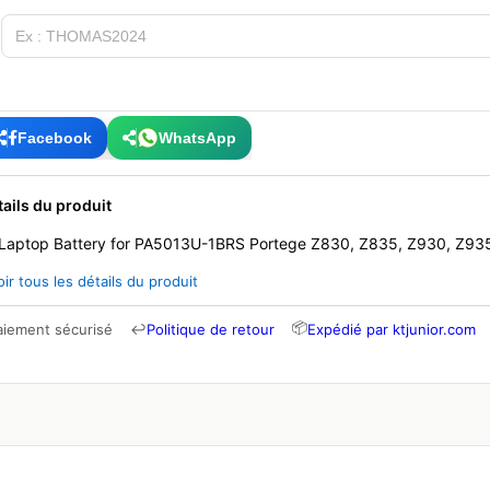
Facebook
WhatsApp
tails du produit
Laptop Battery for PA5013U-1BRS Portege Z830, Z835, Z930, Z93
oir tous les détails du produit
📦
aiement sécurisé
↩
Politique de retour
Expédié par ktjunior.com