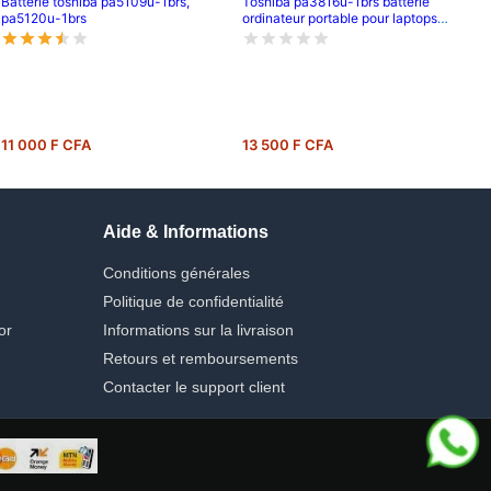
Batterie toshiba pa5109u-1brs,
Toshiba pa3816u-1brs batterie
pa5120u-1brs
ordinateur portable pour laptops
toshiba l650, toshiba l650d; toshiba
satellite c650; toshiba satellite
c650d; toshiba satellite l515;
pa3817u-1brs; pa3818u-1bas;
pa3780u-1brs; pa3818u; pa3817u-
1bas
11 000 F CFA
13 500 F CFA
Aide & Informations
Conditions générales
Politique de confidentialité
or
Informations sur la livraison
Retours et remboursements
Contacter le support client