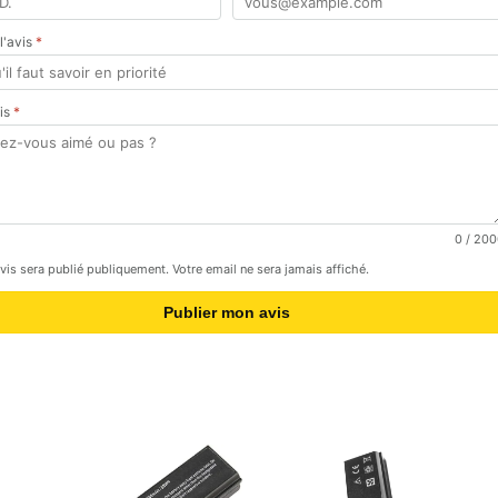
 l'avis
*
vis
*
0
/ 200
avis sera publié publiquement. Votre email ne sera jamais affiché.
Publier mon avis