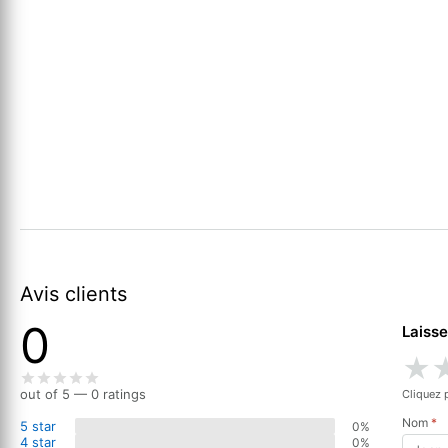
Avis clients
0
Laisse
★
out of 5 — 0 ratings
Cliquez 
Nom
*
5 star
0%
4 star
0%