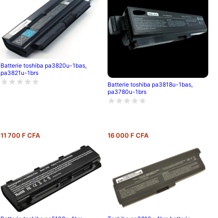
Batterie toshiba pa3820u-1bas,
pa3821u-1brs
Batterie toshiba pa3818u-1bas,
pa3780u-1brs
11 700 F CFA
16 000 F CFA