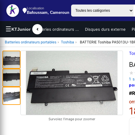
Localisation
Bafoussam, Cameroun
☰
teurs portables
KTJunior
Batteries ordinateurs ...
Disques durs externe
P
Batteries ordinateurs portables
›
Toshiba
›
BATTERIE Toshiba PA5013U-1B
To
B
1 
po
#R
Off
1
Survolez l'image pour zoomer