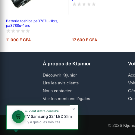
Batterie toshiba pa3787u-1brs,
pa3788u-1brs
11 000 F CFA
17 600 F CFA
À propos de Ktjunior
Vo
Découvrir Ktjunior
Acc
Lire les avis clients
Voi
Nous contacter
Gér
Voir les mentions légales
Con
✕
👀 Vient d'être consulté
🛒
TV Samsung 32" LED Slim
Il y a quelques minutes
© 2026 Ktjuni