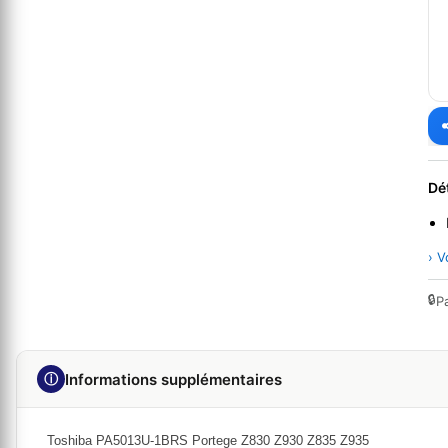
Dé
› V
🔒
P
ⓘ
Informations supplémentaires
Toshiba PA5013U-1BRS Portege Z830 Z930 Z835 Z935