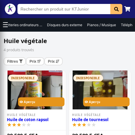
☰
Batteries ordinateurs ...
Disques durs externe
Pianos / Musique
Téléphon
Huile végétale
4 produits trouvés
Filtres
Prix
Prix
INDISPONIBLE
INDISPONIBLE
Aperçu
Aperçu
HUILE VÉGÉTALE
HUILE VÉGÉTALE
Huile de coton rapsol
Huile de tournesol