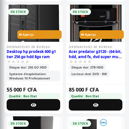
EN STOCK
EN STOCK
Aperçu
Aperçu
ORDINATEURS DE BUREAU
ORDINATEURS DE BUREAU
Desktop hp prodesk 600 g1
Acer predator g3120 - (64-bit,
twr 256 go hdd 8go ram
hdd, amd fx, dvd super multi
dl, negro, , amd fx(1gb)-6100
six-core cpu 3.30ghz ) 2tb
Disque dur: 256 GO HDD
Disque dur: 2TB HDD
hdd - 8gb ram
Systeme d'exploitation:
Lecteur-dvd: DVD - RW
Windows 10 Professionnel
55 000 F CFA
85 000 F CFA
Qualité : Bon Etat
Qualité : Bon Etat
EN STOCK
EN STOCK