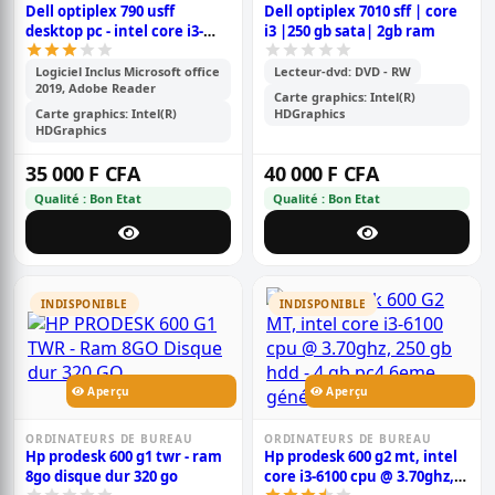
Dell optiplex 790 usff
Dell optiplex 7010 sff | core
desktop pc - intel core i3-
i3 |250 gb sata| 2gb ram
2120 3,3 ghz 8 go 250 go dvd-
rw windows 10 professional
Logiciel Inclus Microsoft office
Lecteur-dvd: DVD - RW
2019, Adobe Reader
Carte graphics: Intel(R)
Carte graphics: Intel(R)
HDGraphics
HDGraphics
35 000 F CFA
40 000 F CFA
Qualité : Bon Etat
Qualité : Bon Etat
INDISPONIBLE
INDISPONIBLE
Aperçu
Aperçu
ORDINATEURS DE BUREAU
ORDINATEURS DE BUREAU
Hp prodesk 600 g1 twr - ram
Hp prodesk 600 g2 mt, intel
8go disque dur 320 go
core i3-6100 cpu @ 3.70ghz,