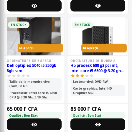
EN STOCK
EN STOCK
Aperçu
Aperçu
ORDINATEURS DE BUREAU
ORDINATEURS DE BUREAU
Dell optiplex 5040 i5 250gb
Hp prodesk 600 g3 pci mt,
8gb ram
intel core i5-6500 @ 3.20 ghz
500 gb hdd - 8 gb pc4 6eme
génération
Taille de la memoire vive
Lecteur-dvd: DVD-RW
(ram): 8 GB
Carte graphics: Intel HD
Processeur: Intel core i5-6500
Graphics 530
CPU @ 3.20 Ghz 3.19 Ghz
65 000 F CFA
85 000 F CFA
Qualité : Bon Etat
Qualité : Bon Etat