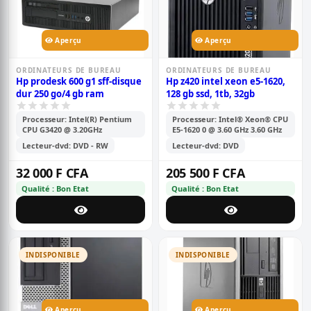
Aperçu
Aperçu
ORDINATEURS DE BUREAU
ORDINATEURS DE BUREAU
Hp prodesk 600 g1 sff-disque
Hp z420 intel xeon e5-1620,
dur 250 go/4 gb ram
128 gb ssd, 1tb, 32gb
Processeur: Intel(R) Pentium
Processeur: Intel® Xeon® CPU
CPU G3420 @ 3.20GHz
E5-1620 0 @ 3.60 GHz 3.60 GHz
Lecteur-dvd: DVD - RW
Lecteur-dvd: DVD
32 000 F CFA
205 500 F CFA
Qualité : Bon Etat
Qualité : Bon Etat
INDISPONIBLE
INDISPONIBLE
Aperçu
Aperçu