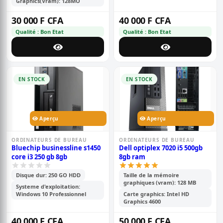
Graphics(Vram): 128MO
30 000 F CFA
40 000 F CFA
Qualité : Bon Etat
Qualité : Bon Etat
EN STOCK
EN STOCK
Aperçu
Aperçu
ORDINATEURS DE BUREAU
ORDINATEURS DE BUREAU
Bluechip businessline s1450
Dell optiplex 7020 i5 500gb
core i3 250 gb 8gb
8gb ram
Disque dur: 250 GO HDD
Taille de la mémoire
graphiques (vram): 128 MB
Systeme d'exploitation:
Windows 10 Professionnel
Carte graphics: Intel HD
Graphics 4600
40 000 F CFA
50 000 F CFA