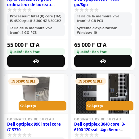
ordinateur de bureau
go/8go
professionnel haute
performance, intel quad
Processeur: Intel (R) core (TM)
Taille de la memoire vive
i5-4590 cpu @ 3.30GHZ 3.30GHZ
(ram): 8 GB PC3
core i5-4590 jusqu\'à 3,7 ghz,
4 go de ram, ssd 128 go
Taille de la memoire vive
Systeme d'exploitation:
(démarrage), dvd, windows
(ram): 4 GO PC3
Windows 10
10
55 000 F CFA
65 000 F CFA
Qualité : Bon Etat
Qualité : Bon Etat
INDISPONIBLE
INDISPONIBLE
Aperçu
Aperçu
ORDINATEURS DE BUREAU
ORDINATEURS DE BUREAU
Dell optiplex 990 intel core
Dell optiplex 3040 core i3-
i7-3770
6100 120 ssd - 4go 6eme
génération