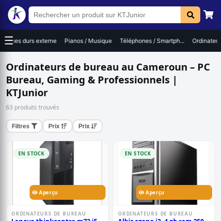
☰
Disques durs externe
Pianos / Musique
Téléphones / Smartph...
Ordinateur
Ordinateurs de bureau au Cameroun – PC
Bureau, Gaming & Professionnels |
KTJunior
63 produits trouvés
Filtres
Prix
Prix
EN STOCK
EN STOCK
Aperçu
Aperçu
ORDINATEURS DE BUREAU
ORDINATEURS DE BUREAU