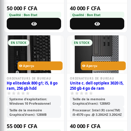
50 000 F CFA
40 000 F CFA
Qualité : Bon Etat
Qualité : Bon Etat
EN STOCK
EN STOCK
Aperçu
Aperçu
ORDINATEURS DE BUREAU
ORDINATEURS DE BUREAU
Hp elitedesk 800 g1; i5, 8 go
Unite c. dell optiplex 3020 i5,
ram, 256 gb hdd
250 gb 4 go de ram
Systeme d'exploitation:
Taille de la memoire
Windows 10 Professionnel
Graphics(Vram): 128MO
Taille de la memoire
Processeur: Intel (R) core(TM)
Graphics(Vram): 128MB
i5-4570 cpu .@ 3.20GHZ 3.20GHZ
55 000 F CFA
40 000 F CFA