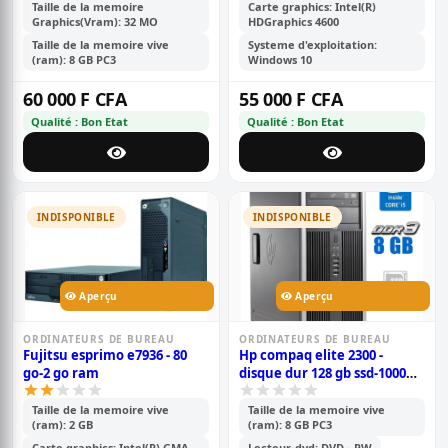
Taille de la memoire
Carte graphics: Intel(R)
Graphics(Vram): 32 MO
HDGraphics 4600
Taille de la memoire vive
Systeme d'exploitation:
(ram): 8 GB PC3
Windows 10
60 000 F CFA
55 000 F CFA
Qualité : Bon Etat
Qualité : Bon Etat
INDISPONIBLE
INDISPONIBLE
Aperçu
Aperçu
ORDINATEURS DE BUREAU
ORDINATEURS DE BUREAU
Fujitsu esprimo e7936 - 80
Hp compaq elite 2300 -
go-2 go ram
disque dur 128 gb ssd-1000
gb/ram 8 gb
Taille de la memoire vive
Taille de la memoire vive
(ram): 2 GB
(ram): 8 GB PC3
Carte graphics: Intel(R) GMA
Lecteur-dvd: DVD - RW