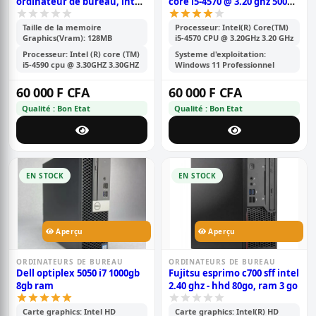
ordinateur de bureau, intel
core i5-4570 @ 3.20 ghz 500
core i5-4590 jusqu\'à 3,7 ghz,
gb hdd 4 gb pc3l 4eme
8 go de ram, hdd 500 go
génération
Taille de la memoire
Processeur: Intel(R) Core(TM)
Graphics(Vram): 128MB
i5-4570 CPU @ 3.20GHz 3.20 GHz
Processeur: Intel (R) core (TM)
Systeme d'exploitation:
i5-4590 cpu @ 3.30GHZ 3.30GHZ
Windows 11 Professionnel
60 000 F CFA
60 000 F CFA
Qualité : Bon Etat
Qualité : Bon Etat
EN STOCK
EN STOCK
Aperçu
Aperçu
ORDINATEURS DE BUREAU
ORDINATEURS DE BUREAU
Dell optiplex 5050 i7 1000gb
Fujitsu esprimo c700 sff intel
8gb ram
2.40 ghz - hhd 80go, ram 3 go
Carte graphics: Intel HD
Carte graphics: Intel(R) HD