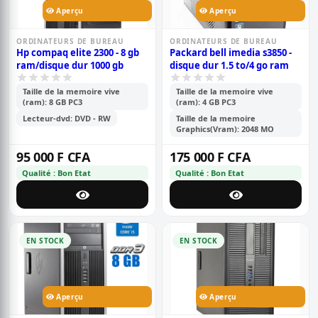
Aperçu
Aperçu
ORDINATEURS DE BUREAU
ORDINATEURS DE BUREAU
Hp compaq elite 2300 - 8 gb
Packard bell imedia s3850 -
ram/disque dur 1000 gb
disque dur 1.5 to/4 go ram
Taille de la memoire vive
Taille de la memoire vive
(ram): 8 GB PC3
(ram): 4 GB PC3
Lecteur-dvd: DVD - RW
Taille de la memoire
Graphics(Vram): 2048 MO
95 000 F CFA
175 000 F CFA
Qualité : Bon Etat
Qualité : Bon Etat
EN STOCK
EN STOCK
Aperçu
Aperçu