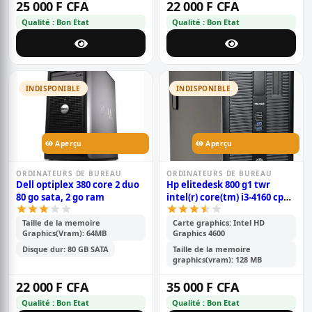
25 000 F CFA
22 000 F CFA
Qualité : Bon Etat
Qualité : Bon Etat
INDISPONIBLE
INDISPONIBLE
Aperçu
Aperçu
ORDINATEURS DE BUREAU
ORDINATEURS DE BUREAU
Dell optiplex 380 core 2 duo
Hp elitedesk 800 g1 twr
80 go sata, 2 go ram
intel(r) core(tm) i3-4160 cpu
@ 3.60ghz 3.60 ghz
Taille de la memoire
Carte graphics: Intel HD
Graphics(Vram): 64MB
Graphics 4600
Disque dur: 80 GB SATA
Taille de la memoire
graphics(vram): 128 MB
22 000 F CFA
35 000 F CFA
Qualité : Bon Etat
Qualité : Bon Etat