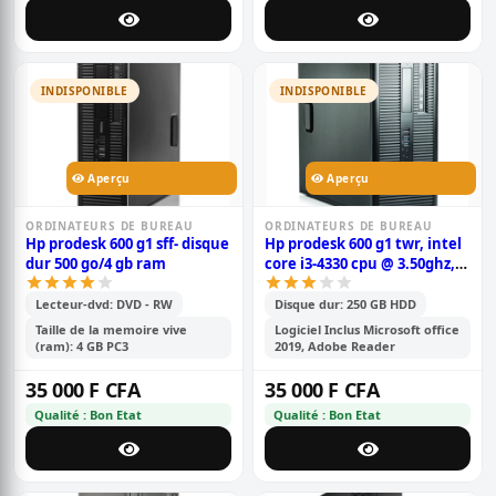
INDISPONIBLE
INDISPONIBLE
Aperçu
Aperçu
ORDINATEURS DE BUREAU
ORDINATEURS DE BUREAU
Hp prodesk 600 g1 sff- disque
Hp prodesk 600 g1 twr, intel
dur 500 go/4 gb ram
core i3-4330 cpu @ 3.50ghz,
250 gb hdd - 4 gb pc3l 4eme
génération
Lecteur-dvd: DVD - RW
Disque dur: 250 GB HDD
Taille de la memoire vive
Logiciel Inclus Microsoft office
(ram): 4 GB PC3
2019, Adobe Reader
35 000 F CFA
35 000 F CFA
Qualité : Bon Etat
Qualité : Bon Etat