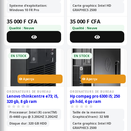
Systeme d'exploitation:
Carte graphics: Intel HD
Windows 10 FR Pro
GRAPHICS 2500
35 000 F CFA
35 000 F CFA
Qualité : Neuve
Qualité : Neuve
EN STOCK
EN STOCK
Aperçu
Aperçu
ORDINATEURS DE BUREAU
ORDINATEURS DE BUREAU
Lenovo thinkcentre e73; i5,
Hp compag pro 6300 i5; 250
320 gb, 8 gb ram
gb hdd, 4 go ram
Processeur: Intel (R) core(TM)
Taille de la memoire
i5-4460 cpu @ 3.20GHZ 3.20GHZ
Graphics(Vram): 32 MB
Disque dur: 320 GB HDD
Carte graphics: Intel HD
GRAPHICS 2500