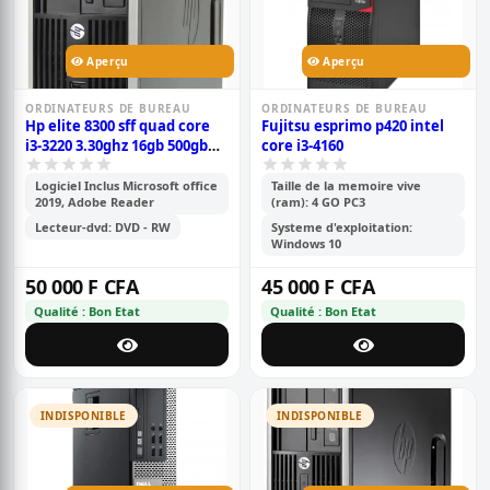
Aperçu
Aperçu
ORDINATEURS DE BUREAU
ORDINATEURS DE BUREAU
Hp elite 8300 sff quad core
Fujitsu esprimo p420 intel
i3-3220 3.30ghz 16gb 500gb
core i3-4160
dvd wifi windows 10
professional desktop pc
Logiciel Inclus Microsoft office
Taille de la memoire vive
2019, Adobe Reader
(ram): 4 GO PC3
Lecteur-dvd: DVD - RW
Systeme d'exploitation:
Windows 10
50 000 F CFA
45 000 F CFA
Qualité : Bon Etat
Qualité : Bon Etat
INDISPONIBLE
INDISPONIBLE