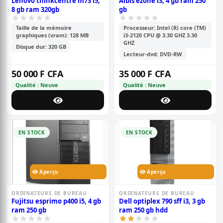
Lenovo thinkcentre m73 i5,
Albis ezone i3, 4 gb ram 250
8 gb ram 320gb
gb
Taille de la mémoire
Processeur: Intel (R) core (TM)
graphiques (vram): 128 MB
i3-2120 CPU @ 3.30 GHZ 3.30
GHZ
Disque dur: 320 GB
Lecteur-dvd: DVD-RW
50 000 F CFA
35 000 F CFA
Qualité : Neuve
Qualité : Neuve
EN STOCK
EN STOCK
Aperçu
Aperçu
ORDINATEURS DE BUREAU
ORDINATEURS DE BUREAU
Fujitsu esprimo p400 i5, 4 gb
Dell optiplex 790 sff i3, 3 gb
ram 250 gb
ram 250 gb hdd