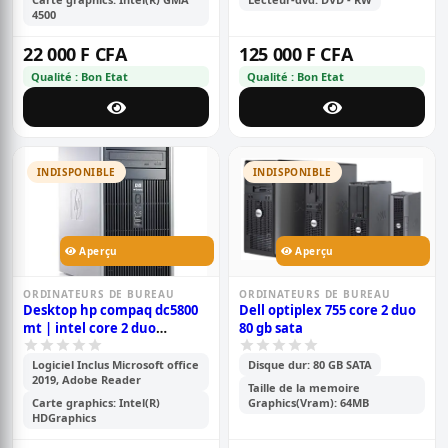
4500
22 000 F CFA
125 000 F CFA
Qualité : Bon Etat
Qualité : Bon Etat
INDISPONIBLE
INDISPONIBLE
Aperçu
Aperçu
ORDINATEURS DE BUREAU
ORDINATEURS DE BUREAU
Desktop hp compaq dc5800
Dell optiplex 755 core 2 duo
mt | intel core 2 duo
80 gb sata
1.86ghz, 160gb hdd, 4gb ram
Logiciel Inclus Microsoft office
Disque dur: 80 GB SATA
2019, Adobe Reader
Taille de la memoire
Carte graphics: Intel(R)
Graphics(Vram): 64MB
HDGraphics