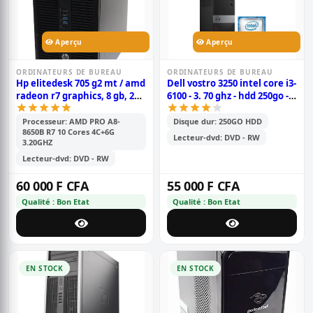
Aperçu
Aperçu
ORDINATEURS DE BUREAU
ORDINATEURS DE BUREAU
Hp elitedesk 705 g2 mt / amd
Dell vostro 3250 intel core i3-
radeon r7 graphics, 8 gb, 250
6100 - 3. 70 ghz - hdd 250go - 4
go hdd, 1gb de mémoire
go - 6eme génération
vidéo dédier
Processeur: AMD PRO A8-
Disque dur: 250GO HDD
8650B R7 10 Cores 4C+6G
Lecteur-dvd: DVD - RW
3.20GHZ
Lecteur-dvd: DVD - RW
60 000 F CFA
55 000 F CFA
Qualité : Bon Etat
Qualité : Bon Etat
EN STOCK
EN STOCK