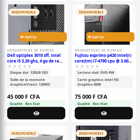
INDISPONIBLE
INDISPONIBLE
Aperçu
Aperçu
ORDINATEURS DE BUREAU
ORDINATEURS DE BUREAU
Dell optiplex 3010 sff, intel
Fujitsu esprimo p420 intel(r)
core i5 3,20 ghz, 4 go de ram
core(tm) i7-4790 cpu @ 3.60
ssd de 128 go, dvd, hdmi,
ghz 3.60 ghz
windows 10 pro
Disque dur: 128GB SSD
Lecteur-dvd: DVD-RW
Taille de la memoire
Carte graphics: Intel HD
Graphics(Vram): 128MO
Graphics 4600
45 000 F CFA
75 000 F CFA
Qualité : Bon Etat
Qualité : Bon Etat
INDISPONIBLE
INDISPONIBLE