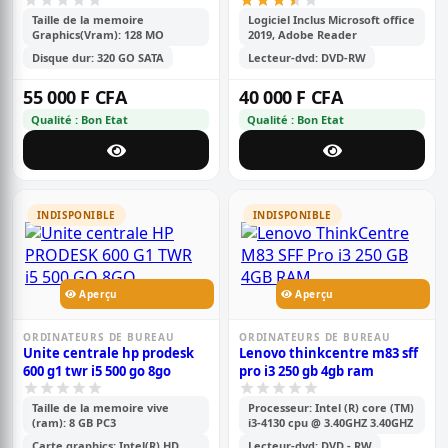
250 gb hdd - 4 gb pc4 6eme
génération
Taille de la memoire
Logiciel Inclus Microsoft office
Graphics(Vram): 128 MO
2019, Adobe Reader
Disque dur: 320 GO SATA
Lecteur-dvd: DVD-RW
55 000 F CFA
40 000 F CFA
Qualité : Bon Etat
Qualité : Bon Etat
INDISPONIBLE
INDISPONIBLE
Aperçu
Aperçu
ORDINATEURS DE BUREAU
ORDINATEURS DE BUREAU
Unite centrale hp prodesk
Lenovo thinkcentre m83 sff
600 g1 twr i5 500 go 8go
pro i3 250 gb 4gb ram
Taille de la memoire vive
Processeur: Intel (R) core (TM)
(ram): 8 GB PC3
i3-4130 cpu @ 3.40GHZ 3.40GHZ
Carte graphics: Intel(R) HD
Lecteur-dvd: DVD - RW