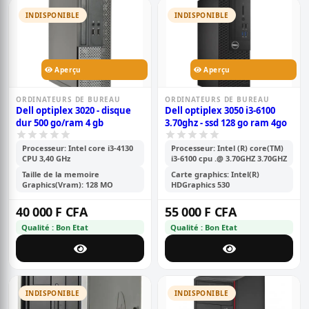
INDISPONIBLE
INDISPONIBLE
Aperçu
Aperçu
ORDINATEURS DE BUREAU
ORDINATEURS DE BUREAU
Dell optiplex 3020 - disque
Dell optiplex 3050 i3-6100
dur 500 go/ram 4 gb
3.70ghz - ssd 128 go ram 4go
Processeur: Intel core i3-4130
Processeur: Intel (R) core(TM)
CPU 3,40 GHz
i3-6100 cpu .@ 3.70GHZ 3.70GHZ
Taille de la memoire
Carte graphics: Intel(R)
Graphics(Vram): 128 MO
HDGraphics 530
40 000 F CFA
55 000 F CFA
Qualité : Bon Etat
Qualité : Bon Etat
INDISPONIBLE
INDISPONIBLE