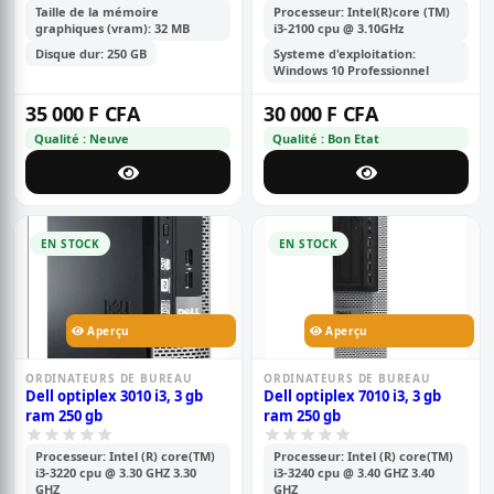
Taille de la mémoire
Processeur: Intel(R)core (TM)
graphiques (vram): 32 MB
i3-2100 cpu @ 3.10GHz
Disque dur: 250 GB
Systeme d'exploitation:
Windows 10 Professionnel
35 000 F CFA
30 000 F CFA
Qualité : Neuve
Qualité : Bon Etat
EN STOCK
EN STOCK
Aperçu
Aperçu
ORDINATEURS DE BUREAU
ORDINATEURS DE BUREAU
Dell optiplex 3010 i3, 3 gb
Dell optiplex 7010 i3, 3 gb
ram 250 gb
ram 250 gb
Processeur: Intel (R) core(TM)
Processeur: Intel (R) core(TM)
i3-3220 cpu @ 3.30 GHZ 3.30
i3-3240 cpu @ 3.40 GHZ 3.40
GHZ
GHZ