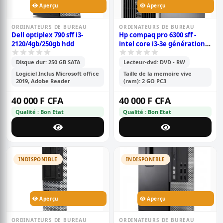
Aperçu
Aperçu
ORDINATEURS DE BUREAU
ORDINATEURS DE BUREAU
Dell optiplex 790 sff i3-
Hp compaq pro 6300 sff -
2120/4gb/250gb hdd
intel core i3-3e génération -
2gb ram - 500gb hdd -
windows 10
Disque dur: 250 GB SATA
Lecteur-dvd: DVD - RW
Logiciel Inclus Microsoft office
Taille de la memoire vive
2019, Adobe Reader
(ram): 2 GO PC3
40 000 F CFA
40 000 F CFA
Qualité : Bon Etat
Qualité : Bon Etat
INDISPONIBLE
INDISPONIBLE
Aperçu
Aperçu
ORDINATEURS DE BUREAU
ORDINATEURS DE BUREAU