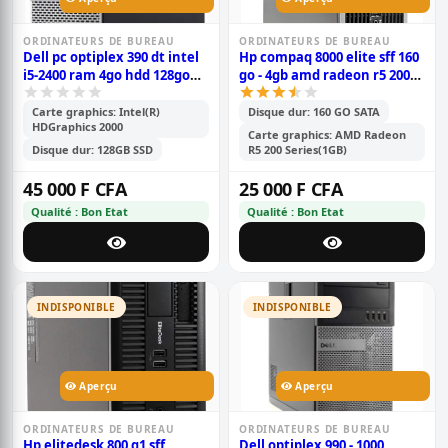
ORDINATEURS DE BUREAU
ORDINATEURS DE BUREAU
Dell pc optiplex 390 dt intel
Hp compaq 8000 elite sff 160
i5-2400 ram 4go hdd 128go
go - 4gb amd radeon r5 200
w10
series(1gb)
Carte graphics: Intel(R)
Disque dur: 160 GO SATA
HDGraphics 2000
Carte graphics: AMD Radeon
Disque dur: 128GB SSD
R5 200 Series(1GB)
45 000 F CFA
25 000 F CFA
Qualité : Bon Etat
Qualité : Bon Etat
INDISPONIBLE
INDISPONIBLE
Aperçu
Aperçu
ORDINATEURS DE BUREAU
ORDINATEURS DE BUREAU
Hp elitedesk 800 g1 sff
Dell optiplex 990 - 1000