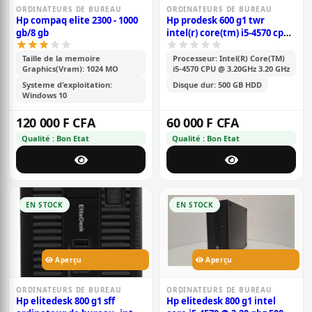
ORDINATEURS DE BUREAU
ORDINATEURS DE BUREAU
Hp compaq elite 2300 - 1000
Hp prodesk 600 g1 twr
gb/8 gb
intel(r) core(tm) i5-4570 cpu
@ 3.20ghz 3.20 ghz
Taille de la memoire
Processeur: Intel(R) Core(TM)
Graphics(Vram): 1024 MO
i5-4570 CPU @ 3.20GHz 3.20 GHz
Systeme d'exploitation:
Disque dur: 500 GB HDD
Windows 10
120 000 F CFA
60 000 F CFA
Qualité : Bon Etat
Qualité : Bon Etat
EN STOCK
EN STOCK
Aperçu
Aperçu
ORDINATEURS DE BUREAU
ORDINATEURS DE BUREAU
Hp elitedesk 800 g1 sff
Hp elitedesk 800 g1 intel