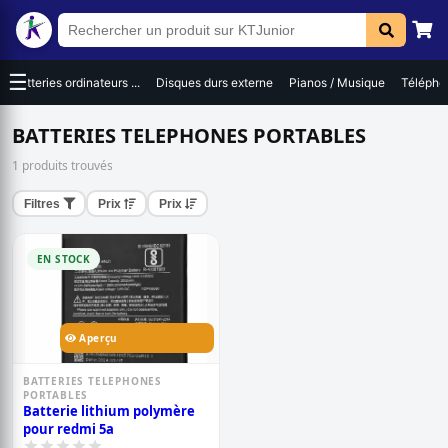
☰
Batteries ordinateurs ...
Disques durs externe
Pianos / Musique
Téléphon
BATTERIES TELEPHONES PORTABLES
1 produits trouvés
Filtres
Prix
Prix
EN STOCK
Aperçu
BATTERIES TELEPHONES
PORTABLES
Batterie lithium polymère
pour redmi 5a