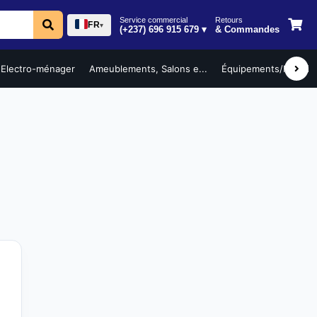
Service commercial
Retours
FR
▾
(+237) 696 915 679 ▾
& Commandes
Electro-ménager
Ameublements, Salons e...
Équipements/Mobilier 