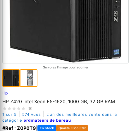
Survolez l'image pour zoomer
Hp
HP Z420 intel Xeon E5-1620, 1000 GB, 32 GB RAM
(0)
|
|
1 sur 5
574 vues
L'un des meilleures vente dans la
catégorie
ordinateurs de bureau
#Ref : Z0P0T9
|
En stock
Qualité : Bon Etat