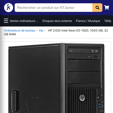
☰
es
Batteries ordinateurs ...
Disques durs externe
Pianos / Musique
Téléph
Ordinateurs de bureau
›
Hp
›
HP Z420 intel Xeon E5-1620, 1000 GB, 32
GB RAM