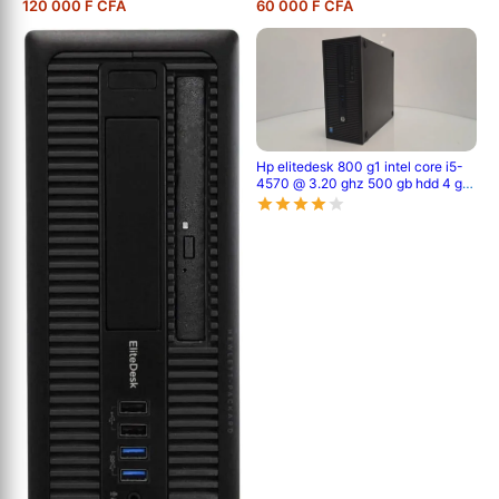
120 000 F CFA
60 000 F CFA
Hp elitedesk 800 g1 intel core i5-
4570 @ 3.20 ghz 500 gb hdd 4 gb
pc3l 4eme génération