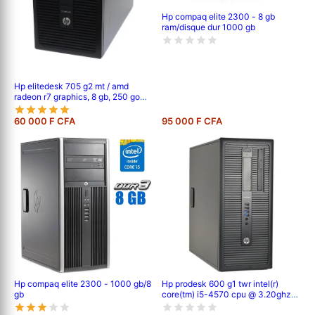
Hp compaq elite 2300 - 8 gb
ram/disque dur 1000 gb
Hp elitedesk 705 g2 mt / amd
radeon r7 graphics, 8 gb, 250 go
hdd, 1gb de mémoire vidéo dédier
60 000 F CFA
95 000 F CFA
Hp compaq elite 2300 - 1000 gb/8
Hp prodesk 600 g1 twr intel(r)
gb
core(tm) i5-4570 cpu @ 3.20ghz
3.20 ghz