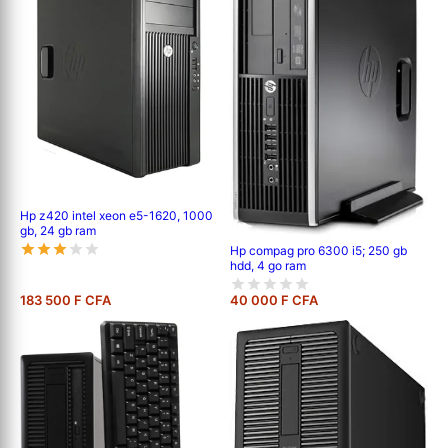
Hp z420 intel xeon e5-1620, 1000
gb, 24 gb ram
Hp compag pro 6300 i5; 250 gb
hdd, 4 go ram
183 500 F CFA
40 000 F CFA