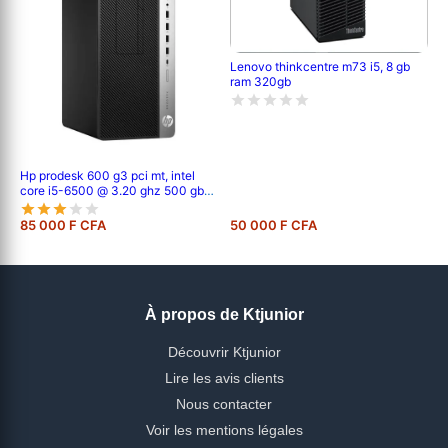
Lenovo thinkcentre m73 i5, 8 gb
ram 320gb
Hp prodesk 600 g3 pci mt, intel
core i5-6500 @ 3.20 ghz 500 gb
hdd - 8 gb pc4 6eme génération
85 000 F CFA
50 000 F CFA
À propos de Ktjunior
Découvrir Ktjunior
Lire les avis clients
Nous contacter
Voir les mentions légales