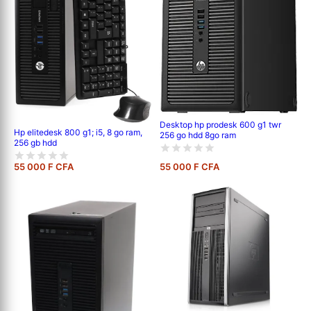
Desktop hp prodesk 600 g1 twr
Hp elitedesk 800 g1; i5, 8 go ram,
256 go hdd 8go ram
256 gb hdd
55 000 F CFA
55 000 F CFA