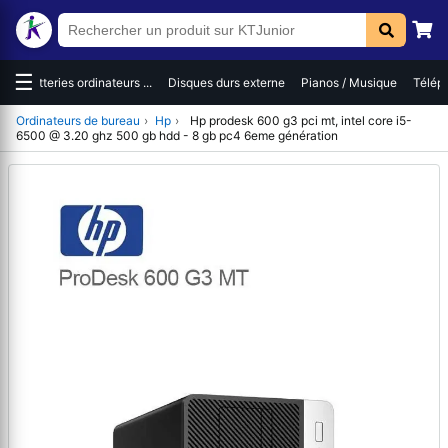
☰
es
Batteries ordinateurs ...
Disques durs externe
Pianos / Musique
Téléph
Ordinateurs de bureau
›
Hp
›
Hp prodesk 600 g3 pci mt, intel core i5-
6500 @ 3.20 ghz 500 gb hdd - 8 gb pc4 6eme génération