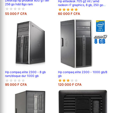
Desktop hp prodesk 600 g1 twr
Hp elitedesk 705 g2 mt / amd
256 go hdd 8go ram
radeon r7 graphics, 8 gb, 250 go
hdd, 1gb de mémoire vidéo dédier
55 000 F CFA
60 000 F CFA
Hp compaq elite 2300 - 8 gb
Hp compaq elite 2300 - 1000 gb/8
ram/disque dur 1000 gb
gb
95 000 F CFA
120 000 F CFA