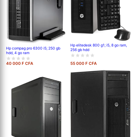
Hp elitedesk 800 g1; i5, 8 go ram,
Hp compag pro 6300 i5; 250 gb
256 gb hdd
hdd, 4 go ram
40 000 F CFA
55 000 F CFA