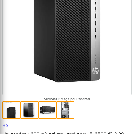
Survolez l'image pour zoomer
Hp
Hp prodesk 600 g3 pci mt, intel core i5-6500 @ 3.20