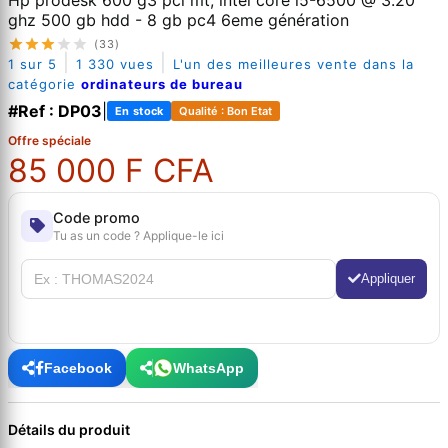
ghz 500 gb hdd - 8 gb pc4 6eme génération
(33)
|
|
1 sur 5
1 330 vues
L'un des meilleures vente dans la
catégorie
ordinateurs de bureau
#Ref : DP03
|
En stock
Qualité : Bon Etat
Offre spéciale
85 000 F CFA
Code promo
Tu as un code ? Applique-le ici
Appliquer
Facebook
WhatsApp
Détails du produit