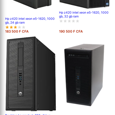
Hp z420 intel xeon e5-1620, 1000
gb, 32 gb ram
Hp z420 intel xeon e5-1620, 1000
gb, 24 gb ram
183 500 F CFA
190 500 F CFA