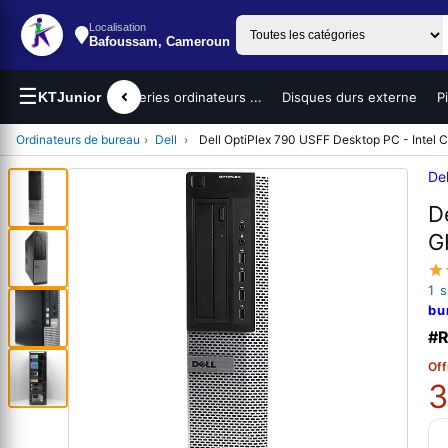
Localisation
Bafoussam, Cameroun
☰
teurs portables
KTJunior
Batteries ordinateurs ...
Disques durs externe
P
Ordinateurs de bureau
›
Dell
›
Dell OptiPlex 790 USFF Desktop PC - Intel
Del
D
G
1 
bu
#R
Off
3