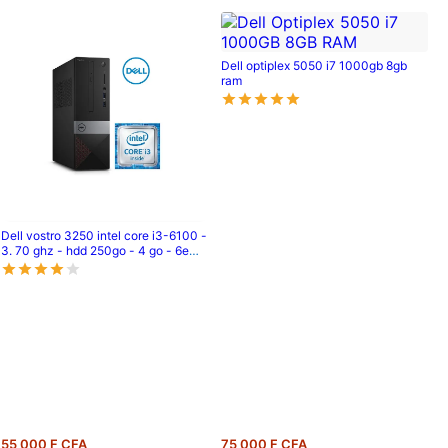
Dell optiplex 5050 i7 1000gb 8gb
ram
Dell vostro 3250 intel core i3-6100 -
3. 70 ghz - hdd 250go - 4 go - 6eme
génération
55 000 F CFA
75 000 F CFA