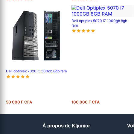
Dell optiplex 5070 i7 1000gb 8gb
ram
Dell optiplex 7020 i5 500gb 8gb ram
50 000 F CFA
100 000 F CFA
À propos de Ktjunior
Vo