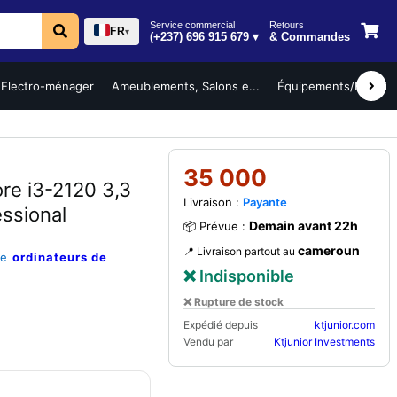
Service commercial
Retours
FR
▾
(+237) 696 915 679 ▾
& Commandes
Electro-ménager
Ameublements, Salons e...
Équipements/Mobilier 
35 000
re i3-2120 3,3
Livraison :
Payante
ssional
Demain avant 22h
📦 Prévue :
cameroun
📍 Livraison partout au
ie
ordinateurs de
❌ Indisponible
❌ Rupture de stock
Expédié depuis
ktjunior.com
Vendu par
Ktjunior Investments