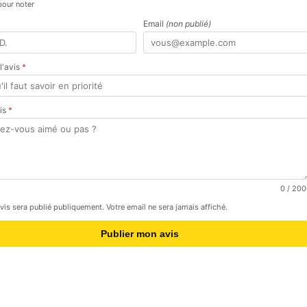
pour noter
Email
(non publié)
 l'avis
*
vis
*
0
/ 200
avis sera publié publiquement. Votre email ne sera jamais affiché.
Publier mon avis