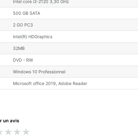
Intel core i3-2120 3,30 GHz
500 GB SATA
2 GO PC3
intel(R) HDGraphics
32MB
DVD - RW
Windows 10 Professionnel
Microsoft office 2019, Adobe Reader
r un avis
★
★
★
★