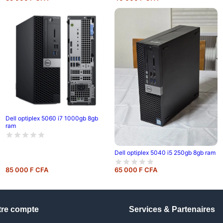
Dell optiplex 5060 i7 1000gb 8gb
ram
Dell optiplex 5040 i5 250gb 8gb ram
85 000 F CFA
65 000 F CFA
tre compte
Services & Partenaires