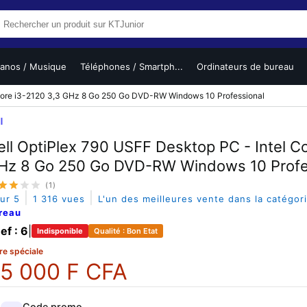
ianos / Musique
Téléphones / Smartph...
Ordinateurs de bureau
 Core i3-2120 3,3 GHz 8 Go 250 Go DVD-RW Windows 10 Professional
l
ell OptiPlex 790 USFF Desktop PC - Intel Co
Hz 8 Go 250 Go DVD-RW Windows 10 Profe
(1)
|
|
sur 5
1 316 vues
L'un des meilleures vente dans la catégor
reau
ef : 6
|
Indisponible
Qualité : Bon Etat
re spéciale
5 000 F CFA
Code promo