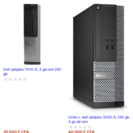
Dell optiplex 7010 i3, 3 gb ram 250
gb
Unite c. dell optiplex 3020 i5, 250 gb
4 go de ram
35 000 F CFA
40 000 F CFA