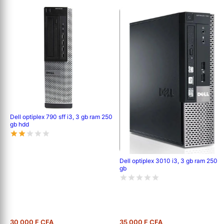
Dell optiplex 790 sff i3, 3 gb ram 250
gb hdd
Dell optiplex 3010 i3, 3 gb ram 250
gb
30 000 F CFA
35 000 F CFA