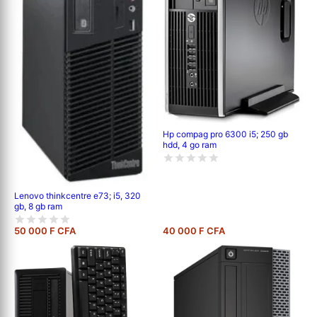
Hp compag pro 6300 i5; 250 gb
hdd, 4 go ram
Lenovo thinkcentre e73; i5, 320
gb, 8 gb ram
50 000 F CFA
40 000 F CFA