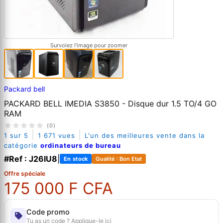
Survolez l'image pour zoomer
Packard bell
PACKARD BELL IMEDIA S3850 - Disque dur 1.5 TO/4 GO
RAM
(0)
|
|
1 sur 5
1 671 vues
L'un des meilleures vente dans la
catégorie
ordinateurs de bureau
#Ref : J26IU8
|
En stock
Qualité : Bon Etat
Offre spéciale
175 000 F CFA
Code promo
Tu as un code ? Applique-le ici