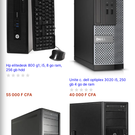
Hp elitedesk 800 g1; i5, 8 go ram,
256 gb hdd
Unite c. dell optiplex 3020 i5, 250
gb 4 go de ram
55 000 F CFA
40 000 F CFA