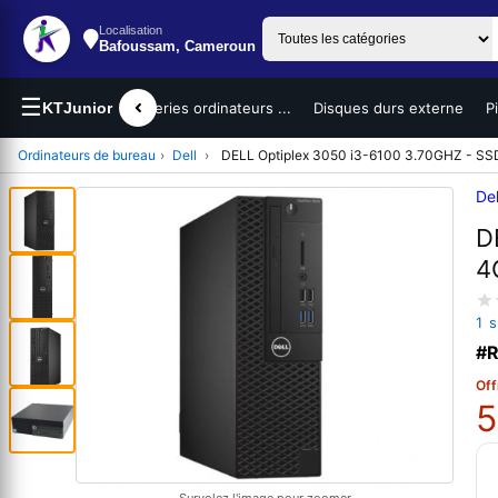
Localisation
Bafoussam, Cameroun
☰
teurs portables
KTJunior
Batteries ordinateurs ...
Disques durs externe
P
Ordinateurs de bureau
›
Dell
›
DELL Optiplex 3050 i3-6100 3.70GHZ - S
Del
D
4
1 
#R
Off
5