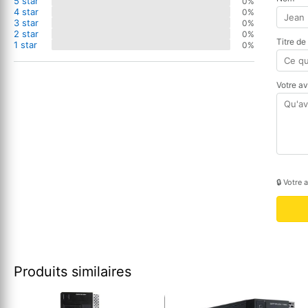
5 star
0%
4 star
0%
3 star
0%
2 star
0%
Titre de
1 star
0%
Votre a
🔒 Votre 
Produits similaires