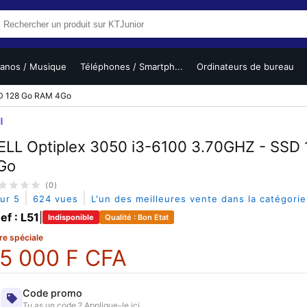
ianos / Musique
Téléphones / Smartph...
Ordinateurs de bureau
SD 128 Go RAM 4Go
l
ELL Optiplex 3050 i3-6100 3.70GHZ - SSD
Go
(0)
|
|
sur 5
624 vues
L'un des meilleures vente dans la catégori
ef : L51
|
Indisponible
Qualité : Bon Etat
re spéciale
5 000 F CFA
Code promo
Tu as un code ? Applique-le ici