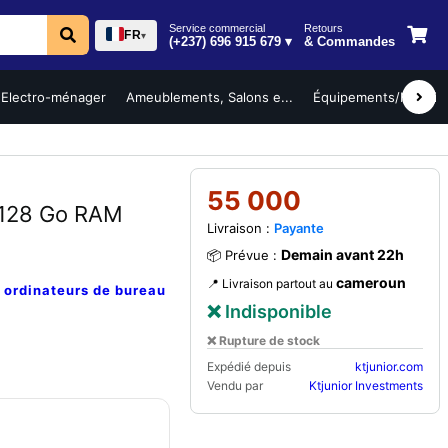
Service commercial
Retours
FR
▾
(+237) 696 915 679 ▾
& Commandes
Electro-ménager
Ameublements, Salons e...
Équipements/Mobilier 
55 000
 128 Go RAM
Livraison :
Payante
Demain avant 22h
📦 Prévue :
cameroun
📍 Livraison partout au
e
ordinateurs de bureau
❌ Indisponible
❌ Rupture de stock
Expédié depuis
ktjunior.com
Vendu par
Ktjunior Investments