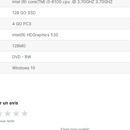
intel (R) core(TM) i3-6100 cpu .@ 3.70GHZ 3.70GHZ
128 GO SSD
4 GO PC3
intel(R) HDGraphics 530
128MO
DVD - RW
Windows 10
r un avis
★
★
★
★
pour noter
Email
(non publié)