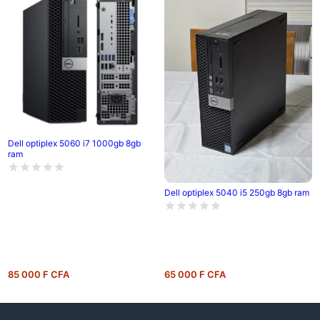
Dell optiplex 5060 i7 1000gb 8gb
ram
Dell optiplex 5040 i5 250gb 8gb ram
85 000 F CFA
65 000 F CFA