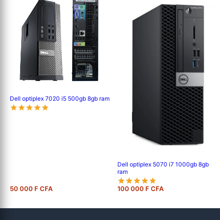
Dell optiplex 7020 i5 500gb 8gb ram
Dell optiplex 5070 i7 1000gb 8gb
ram
50 000 F CFA
100 000 F CFA