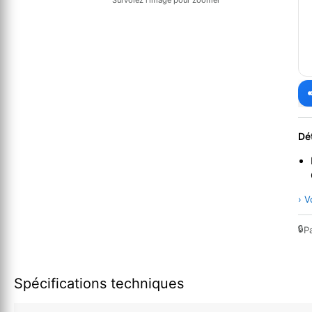
Survolez l'image pour zoomer
Dé
› V
🔒
P
Spécifications techniques