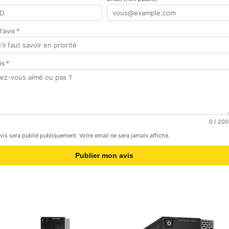
 l'avis
*
vis
*
0
/ 200
avis sera publié publiquement. Votre email ne sera jamais affiché.
Publier mon avis