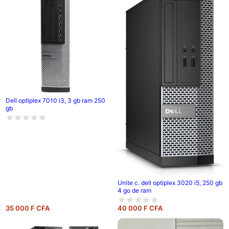
Dell optiplex 7010 i3, 3 gb ram 250
gb
Unite c. dell optiplex 3020 i5, 250 gb
4 go de ram
35 000 F CFA
40 000 F CFA