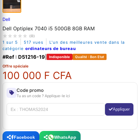
Dell
Dell Optiplex 7040 i5 500GB 8GB RAM
(0)
|
|
1 sur 5
517 vues
L'un des meilleures vente dans la
catégorie
ordinateurs de bureau
#Ref : D51216-19
|
Indisponible
Qualité : Bon Etat
Offre spéciale
100 000 F CFA
Code promo
Tu as un code ? Applique-le ici
Appliquer
Facebook
WhatsApp