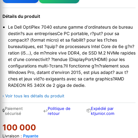
Détails du produit
Le Dell OptiPlex 7040 estune gamme d'ordinateurs de bureau
destin?s aux entreprisesCe PC portable, r?put? pour sa
compacit? (format micro) et sa fiabilit? pour les t?ches
bureautiques, est ?quip? de processeurs Intel Core de 6e g?n?
ration (i5...), de m?moire vive DDR4, de SSD M.2 NVMe rapides
et d'une connectivit? ?tendue (DisplayPort/HDMI) pour les
configurations multi-?crans.?Il fonctionne g?n?ralement sous
Windows Pro, datant d'environ 2015, est plus adapt? aux t?
ches et jeux vid?o exigeants avec sa carte graphics?AMD
RADEON R5 340X de 2 giga de dedie.
› Voir tous les détails du produit
Paiement
Politique de
Expédié par
🔒
📦
↩
sécurisé
retour
ktjunior.com
100 000
Livraison :
Payante