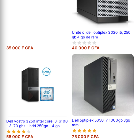
Unite c. dell optiplex 3020 i5, 250
gb 4 go de ram
35 000 F CFA
40 000 F CFA
Dell optiplex 5050 i7 1000gb 8gb
Dell vostro 3250 intel core i3-6100
ram
- 3. 70 ghz - hdd 250go - 4 go -
6eme génération
55 000 F CFA
75 000 F CFA