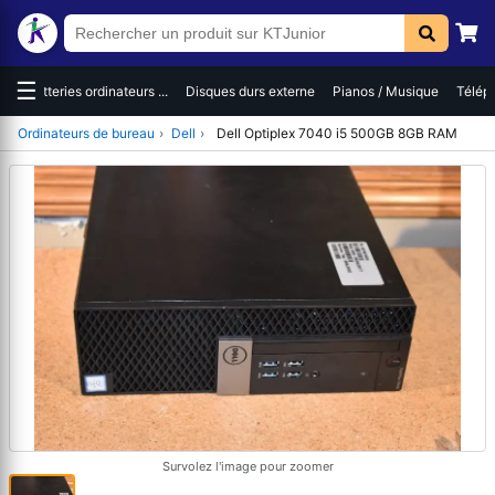
☰
es
Batteries ordinateurs ...
Disques durs externe
Pianos / Musique
Téléph
Ordinateurs de bureau
›
Dell
›
Dell Optiplex 7040 i5 500GB 8GB RAM
Survolez l'image pour zoomer