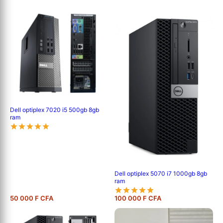
Dell optiplex 7020 i5 500gb 8gb
ram
Dell optiplex 5070 i7 1000gb 8gb
ram
50 000 F CFA
100 000 F CFA