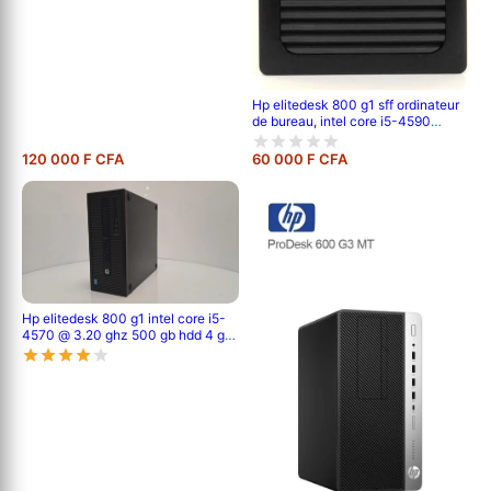
Hp elitedesk 800 g1 sff ordinateur
de bureau, intel core i5-4590
jusqu'à 3,7 ghz, 8 go de ram, hdd
500 go
120 000 F CFA
60 000 F CFA
Hp elitedesk 800 g1 intel core i5-
4570 @ 3.20 ghz 500 gb hdd 4 gb
pc3l 4eme génération