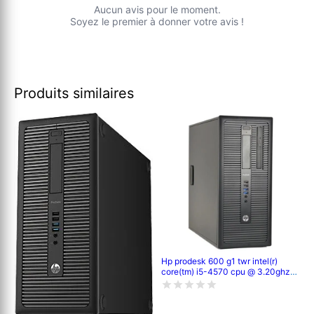
Aucun avis pour le moment.
Soyez le premier à donner votre avis !
Produits similaires
Hp prodesk 600 g1 twr intel(r)
core(tm) i5-4570 cpu @ 3.20ghz
3.20 ghz