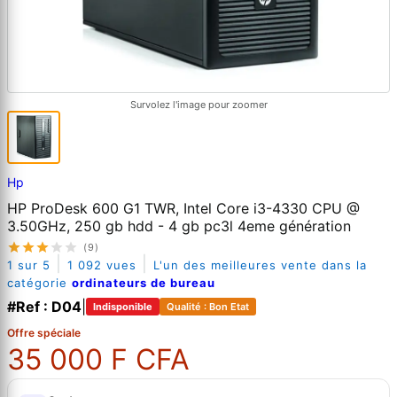
Survolez l'image pour zoomer
Hp
HP ProDesk 600 G1 TWR, Intel Core i3-4330 CPU @
3.50GHz, 250 gb hdd - 4 gb pc3l 4eme génération
(9)
|
|
1 sur 5
1 092 vues
L'un des meilleures vente dans la
catégorie
ordinateurs de bureau
#Ref : D04
|
Indisponible
Qualité : Bon Etat
Offre spéciale
35 000 F CFA