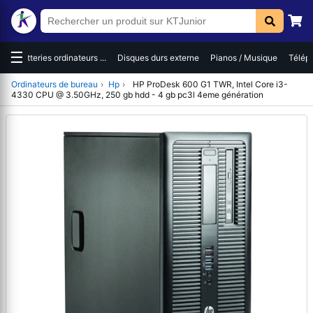
☰
es
Batteries ordinateurs ...
Disques durs externe
Pianos / Musique
Téléph
Ordinateurs de bureau
›
Hp
›
HP ProDesk 600 G1 TWR, Intel Core i3-
4330 CPU @ 3.50GHz, 250 gb hdd - 4 gb pc3l 4eme génération