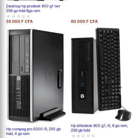
Desktop hp prodesk 600 g1 twr
256 go hdd 8go ram
55 000 F CFA
60 000 F CFA
Hp elitedesk 800 g1; i5, 8 go ram,
Hp compag pro 6300 i5; 250 gb
256 gb hdd
hdd, 4 go ram