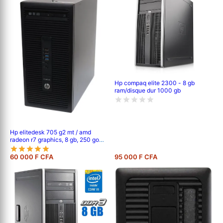
Hp compaq elite 2300 - 8 gb
ram/disque dur 1000 gb
Hp elitedesk 705 g2 mt / amd
radeon r7 graphics, 8 gb, 250 go
hdd, 1gb de mémoire vidéo dédier
60 000 F CFA
95 000 F CFA