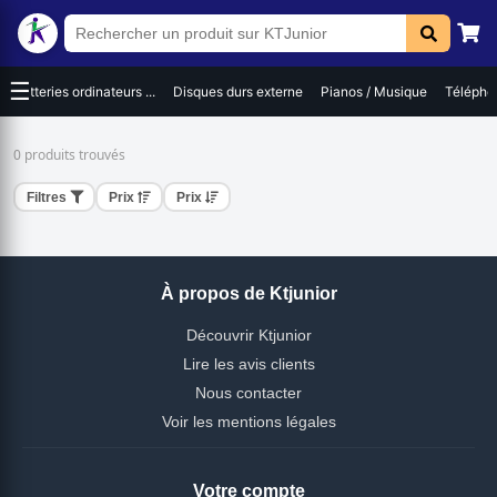
☰
Batteries ordinateurs ...
Disques durs externe
Pianos / Musique
Téléphon
0 produits trouvés
Filtres
Prix
Prix
À propos de Ktjunior
Découvrir Ktjunior
Lire les avis clients
Nous contacter
Voir les mentions légales
Votre compte