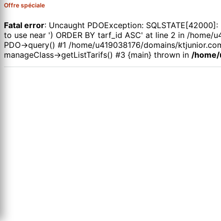
Offre spéciale
Fatal error
: Uncaught PDOException: SQLSTATE[42000]: Syn
to use near ') ORDER BY tarf_id ASC' at line 2 in /hom
PDO->query() #1 /home/u419038176/domains/ktjunior.com
manageClass->getListTarifs() #3 {main} thrown in
/home/