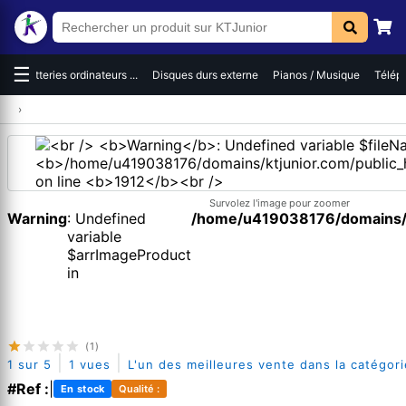
☰
es
Batteries ordinateurs ...
Disques durs externe
Pianos / Musique
Téléph
›
Survolez l'image pour zoomer
Warning
: Undefined
/home/u419038176/domains/kt
variable
$arrImageProduct
in
(1)
|
|
1 sur 5
1 vues
L'un des meilleures vente dans la catégori
#Ref :
|
En stock
Qualité :