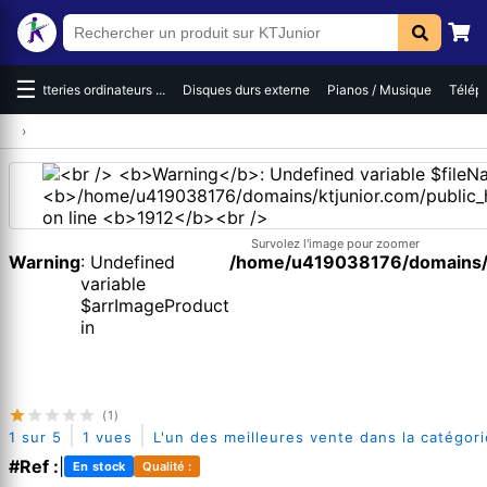
☰
es
Batteries ordinateurs ...
Disques durs externe
Pianos / Musique
Téléph
›
Survolez l'image pour zoomer
Warning
: Undefined
/home/u419038176/domains/kt
variable
$arrImageProduct
in
(1)
|
|
1 sur 5
1 vues
L'un des meilleures vente dans la catégori
#Ref :
|
En stock
Qualité :