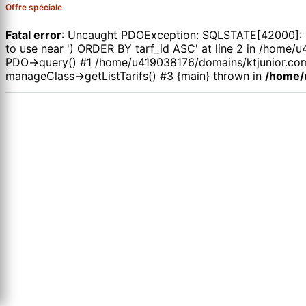
Offre spéciale
Fatal error
: Uncaught PDOException: SQLSTATE[42000]: Syn
to use near ') ORDER BY tarf_id ASC' at line 2 in /hom
PDO->query() #1 /home/u419038176/domains/ktjunior.com
manageClass->getListTarifs() #3 {main} thrown in
/home/