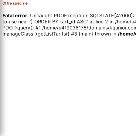
Offre spéciale
Fatal error
: Uncaught PDOException: SQLSTATE[42000]: Syn
to use near ') ORDER BY tarf_id ASC' at line 2 in /hom
PDO->query() #1 /home/u419038176/domains/ktjunior.com
manageClass->getListTarifs() #3 {main} thrown in
/home/