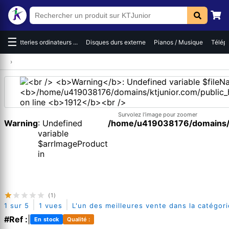
☰
es
Batteries ordinateurs ...
Disques durs externe
Pianos / Musique
Téléph
›
Survolez l'image pour zoomer
Warning
: Undefined
/home/u419038176/domains/kt
variable
$arrImageProduct
in
(1)
|
|
1 sur 5
1 vues
L'un des meilleures vente dans la catégori
#Ref :
|
En stock
Qualité :