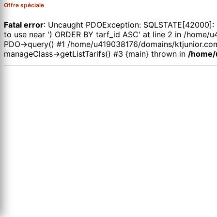
Offre spéciale
Fatal error
: Uncaught PDOException: SQLSTATE[42000]: Syn
to use near ') ORDER BY tarf_id ASC' at line 2 in /hom
PDO->query() #1 /home/u419038176/domains/ktjunior.com
manageClass->getListTarifs() #3 {main} thrown in
/home/