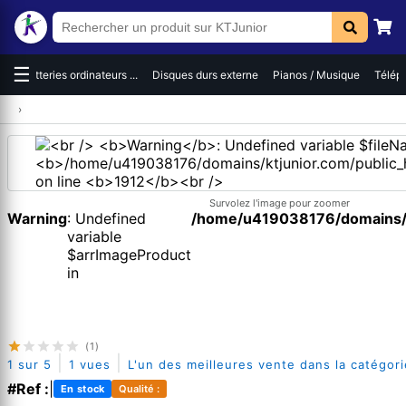
☰
es
Batteries ordinateurs ...
Disques durs externe
Pianos / Musique
Téléph
›
Survolez l'image pour zoomer
Warning
: Undefined
/home/u419038176/domains/kt
variable
$arrImageProduct
in
(1)
|
|
1 sur 5
1 vues
L'un des meilleures vente dans la catégori
#Ref :
|
En stock
Qualité :