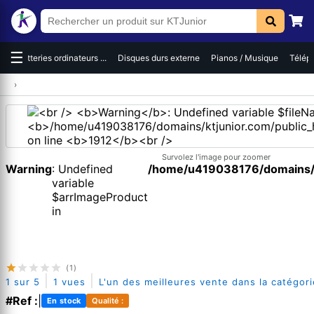
☰
es
Batteries ordinateurs ...
Disques durs externe
Pianos / Musique
Téléph
›
Survolez l'image pour zoomer
Warning
: Undefined
/home/u419038176/domains/kt
variable
$arrImageProduct
in
(1)
|
|
1 sur 5
1 vues
L'un des meilleures vente dans la catégori
#Ref :
|
En stock
Qualité :