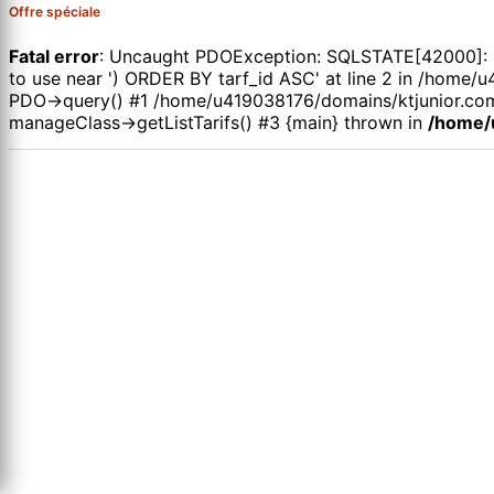
Offre spéciale
Fatal error
: Uncaught PDOException: SQLSTATE[42000]: Syn
to use near ') ORDER BY tarf_id ASC' at line 2 in /hom
PDO->query() #1 /home/u419038176/domains/ktjunior.com
manageClass->getListTarifs() #3 {main} thrown in
/home/