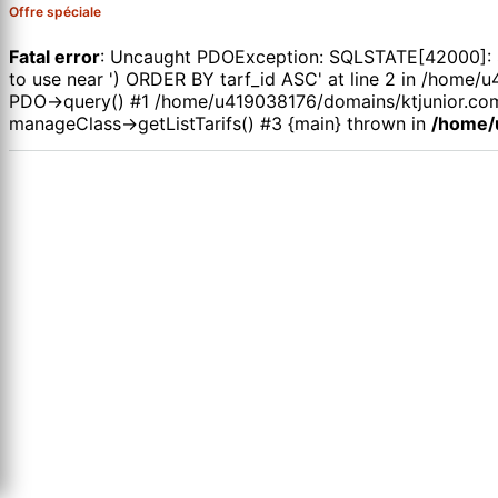
Offre spéciale
Fatal error
: Uncaught PDOException: SQLSTATE[42000]: Syn
to use near ') ORDER BY tarf_id ASC' at line 2 in /hom
PDO->query() #1 /home/u419038176/domains/ktjunior.com
manageClass->getListTarifs() #3 {main} thrown in
/home/