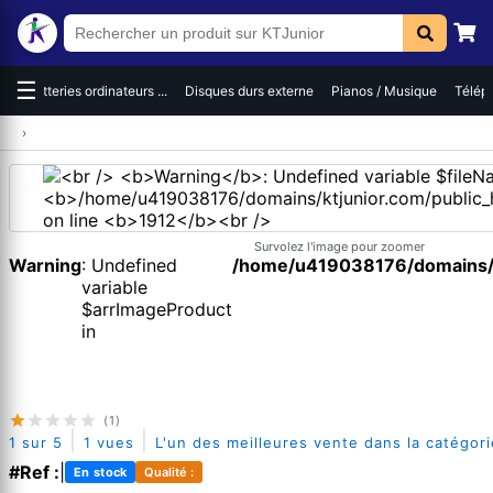
☰
es
Batteries ordinateurs ...
Disques durs externe
Pianos / Musique
Téléph
›
Survolez l'image pour zoomer
Warning
: Undefined
/home/u419038176/domains/kt
variable
$arrImageProduct
in
(1)
|
|
1 sur 5
1 vues
L'un des meilleures vente dans la catégori
#Ref :
|
En stock
Qualité :