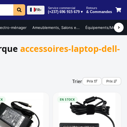
Service commercial
Retours
FR
▾
(+237) 696 915 679 ▾
& Commandes
lectro-ménager
Ameublements, Salons e...
Équipements/Mobilier ..
arque
accessoires-laptop-dell-
Trier
Prix
Prix
CK
EN STOCK