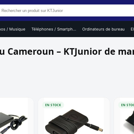
nos / Musique
Téléphones / Smartph...
Ordinateurs de bureau
E
au Cameroun – KTJunior de m
EN STOCK
EN STO