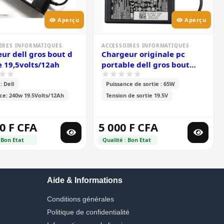
Aperçu
Aperçu
IRES INFORMATIQUES
ACCESSOIRES INFORMATIQUES
ur dell gros bout d
Chargeur originale pc
e 19,5volts/12ah
portable dell gros bout
19.5v 3.34 ampère
 Dell
Puissance de sortie : 65W
ce: 240w 19.5Volts/12Ah
Tension de sortie 19.5V
0 F CFA
5 000 F CFA
 Bon Etat
Qualité : Bon Etat
Aide & Informations
Conditions générales
Politique de confidentialité