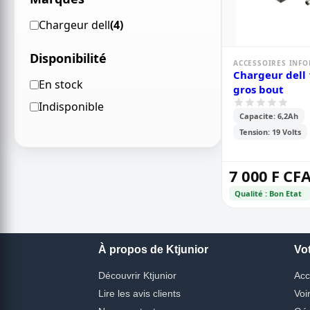
Chargeur dell
(4)
Disponibilité
ACCESSOIRES INF
Chargeur dell
En stock
gros bout
Indisponible
Capacite: 6,2Ah
Tension: 19 Volts
7 000 F CF
Qualité : Bon Etat
À propos de Ktjunior
Vo
Découvrir Ktjunior
Acc
Lire les avis clients
Voi