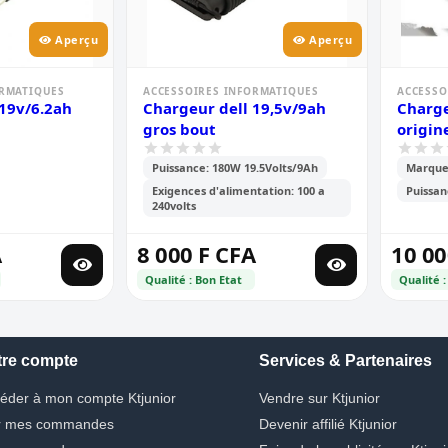
Aperçu
Aperçu
ORMATIQUES
ACCESSOIRES INFORMATIQUES
ACCESSO
 19v/6.2ah
Chargeur dell 19,5v/9ah
Charge
gros bout
origin
Puissance: 180W 19.5Volts/9Ah
Marque:
Exigences d'alimentation: 100 a
Puissan
240volts
A
8 000 F CFA
10 00
Qualité : Bon Etat
Qualité :
tre compte
Services & Partenaires
éder à mon compte Ktjunior
Vendre sur Ktjunior
r mes commandes
Devenir affilié Ktjunior