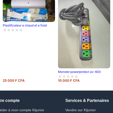
Plastificateur a chaud et a froid
Monster powerprotect av-600
25 000 F CFA
10 000 F CFA
tre compte
Services & Partenaires
éder à mon compte Ktjunior
Vendre sur Ktjunior