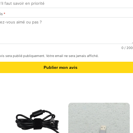
vis
*
0
/ 200
avis sera publié publiquement. Votre email ne sera jamais affiché.
Publier mon avis