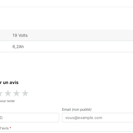
19 Volts
6,2Ah
r un avis
★
★
★
★
pour noter
Email
(non publié)
 l'avis
*