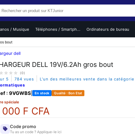
ianos / Musique
Téléphones / Smartph...
Ordinateurs de bureau
os bout
argeur dell
HARGEUR DELL 19V/6.2Ah gros bout
(0)
|
|
sur 5
784 vues
L'un des meilleures vente dans la catégori
formatiques
ef : 9VGWBS
|
En stock
Qualité : Bon Etat
re spéciale
 000 F CFA
Code promo
Tu as un code ? Applique-le ici