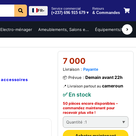
Service commercial
Retours
FR
▾
(+237) 696 915 679 ▾
& Commandes
Electro-ménager
Ameublements, Salons e...
Équipements/Mobilier 
7 000
Livraison :
Payante
Demain avant 22h
📦 Prévue :
e
accessoires
cameroun
📍 Livraison partout au
✅ En stock
50 pièces encore disponibles –
commandez
maintenant
pour
recevoir plus vite !
Quantité :
1
Acheter maintenant