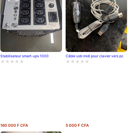
Câble usb midi pour clavier vers pc
Stabilisateur smart-ups 1000
160 000 F CFA
5 000 F CFA