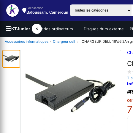
Localisation
Bafoussam, Cameroun
☰
teurs portables
KTJunior
Batteries ordinateurs ...
Disques durs externe
P
Accessoires informatiques
›
Chargeur dell
›
CHARGEUR DELL 19V/6.2Ah gr
Ch
C
1 
in
#R
Off
7