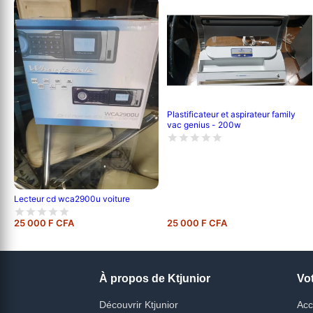
Plastificateur et aspirateur family
vac genius - 200w
Lecteur cd wca2900u voiture
25 000 F CFA
25 000 F CFA
À propos de Ktjunior
Vo
Découvrir Ktjunior
Acc