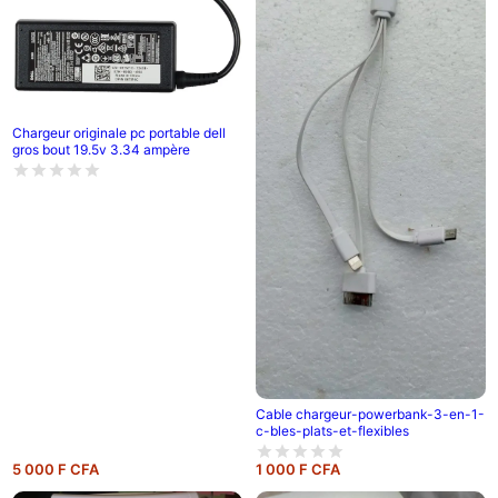
Chargeur originale pc portable dell
gros bout 19.5v 3.34 ampère
Cable chargeur-powerbank-3-en-1-
c-bles-plats-et-flexibles
5 000 F CFA
1 000 F CFA