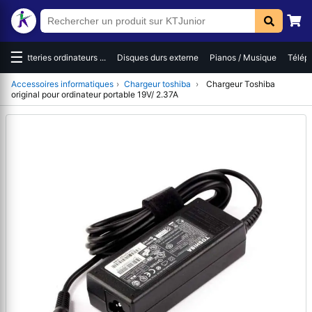
☰
Disques durs externe
Pianos / Musique
Téléphones / Smartph...
Ordinate
Accessoires informatiques
›
Chargeur toshiba
›
Chargeur Toshiba
original pour ordinateur portable 19V/ 2.37A