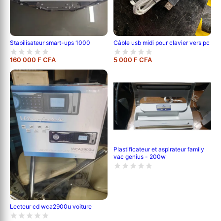
Câble usb midi pour clavier vers pc
Stabilisateur smart-ups 1000
160 000 F CFA
5 000 F CFA
Plastificateur et aspirateur family
vac genius - 200w
Lecteur cd wca2900u voiture