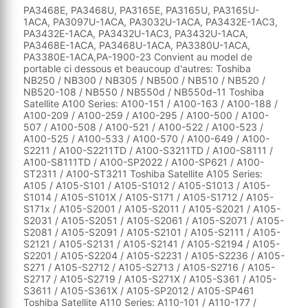
PA3468E, PA3468U, PA3165E, PA3165U, PA3165U-1ACA, PA3097U-1ACA, PA3032U-1ACA, PA3432E-1AC3, PA3432E-1ACA, PA3432U-1AC3, PA3432U-1ACA, PA3468E-1ACA, PA3468U-1ACA, PA3380U-1ACA, PA3380E-1ACA,PA-1900-23 Convient au model de portable ci dessous et beaucoup d'autres: Toshiba NB250 / NB300 / NB305 / NB500 / NB510 / NB520 / NB520-108 / NB550 / NB550d / NB550d-11 Toshiba Satellite A100 Series: A100-151 / A100-163 / A100-188 / A100-209 / A100-259 / A100-295 / A100-500 / A100-507 / A100-508 / A100-521 / A100-522 / A100-523 / A100-525 / A100-533 / A100-570 / A100-649 / A100-S2211 / A100-S2211TD / A100-S3211TD / A100-S8111 / A100-S8111TD / A100-SP2022 / A100-SP621 / A100-ST2311 / A100-ST3211 Toshiba Satellite A105 Series: A105 / A105-S101 / A105-S1012 / A105-S1013 / A105-S1014 / A105-S101X / A105-S171 / A105-S1712 / A105-S171x / A105-S2001 / A105-S2011 / A105-S2021 / A105-S2031 / A105-S2051 / A105-S2061 / A105-S2071 / A105-S2081 / A105-S2091 / A105-S2101 / A105-S2111 / A105-S2121 / A105-S2131 / A105-S2141 / A105-S2194 / A105-S2201 / A105-S2204 / A105-S2231 / A105-S2236 / A105-S271 / A105-S2712 / A105-S2713 / A105-S2716 / A105-S2717 / A105-S2719 / A105-S271X / A105-S361 / A105-S3611 / A105-S361X / A105-SP2012 / A105-SP461 Toshiba Satellite A110 Series: A110-101 / A110-177 / A110-178 / A110-203 / A110-260 / A110-289 / A110-339 / A110-370 Toshiba Satellite A130 Series: A130 / A130-ST1311 / A130-ST1313 Toshiba Satellite A135 Series: A135 / A135-S2246 / A135-S2256 / A135-S2266 / A135-S2276 / A135-S2286 / A135-S2296 / A135-S2306 / A135-S2326 / A135-S2346 / A135-S2356 / A135-S2376 / A135-S2386 / A135-S2396 / A135-S4407 / A135-S4417 / A135-S4427 / A135-S4437 / A135-S4447 / A135-S4457 / A135-S4467 / A135-S4477 / A135-S4478 / A135-S4487 / A135-S4488 / A135-S4499 / A135-S4517 / A135-S4527 / A135-S4656 / A135-S4677 / A135-S4827 / A135-SP4016 / A135-SP4036 / A135-SP4048 / A135-SP4058 / A135-SP4088 / A135-SP4108 / A135-SP4156 Toshiba Satellite A200 Series: A200-10W / A200-10X / A200-10Z / A200-11C / A200-12F / A200-13L / A200-13O / A200-13R / A200-13T / A200-13U / A200-14D / A200-14E / A200-180 / A200-18T / A200-19I / A200-19K / A200-19M / A200-1A9 / A200-1AA / A200-1AB / A200-1AE / A200-1Ai / A200-1BP / A200-1BW / A200-1CC / A200-1CR / A200-1DA / A200-1DN / A200-1DQ / A200-1FJ / A200-1G6 / A200-1GD / A200-1HU / A200-1M7 / A200-ST2041 / A200-ST2043 Toshiba Satellite A205 Series: A205 / A205-S4537 / A205-S4557 / A205-S4567 / A205-S4577 / A205-S4578 / A205-S4587 / A205-S4597 / A205-S4607 / A205-S4617 / A205-S4618 / A205-S4629 / A205-S4638 / A205-S4639 / A205-S4647 / A205-S4707 / A205-S4777 / A205-S4797 / A205-S7456 / A205-SP4038 / A205-SP4068 Toshiba Satellite A215 Series: A215-S4697 / A215-S4717 / A215-S4737 / A215-S4747 / A215-S4757 / A215-S4767 / A215-S4807 / A215-S4817 / A215-S48171 / A215-S7407 / A215-S7408 / A215-S7414 / A215-S7418 / A215-S7421 / A215-S7422 / A215-S7427 / A215-S7433 / A215-S7437 / A215-S7444 / A215-S7447 / A215-S7462 / A215-SP401 Toshiba Satellite A85 Series: A80-S178 / A85-S107 / A85-S1071 / A85-S1072 / A85-SP107 / A85-SP1072 Toshiba Satellite L10 Series: L10-100 / L10-101 / L10-104 / L10-105 / L10-130 / L10-154 / L10-190 / L10-194 / L10-226 / L10-272 / L10-SP104 Toshiba Satellite L15 Series: L15 / L15-S104 / L15-S1041 / L15-SP104 / L15-SP1041 Toshiba Satellite L20 Series: L20-101 / L20-112 / L20-118 / L20-120 / L20-121 / L20-135 / L20-155 / L20-157 / L20-159 / L20-173 / L20-188 / L20-205 / L20-256 / L20-S310 / L20-S310TD / L20-SP119 / L20-SP131 / L20-SP131 / L20-SP231 / P205-S6237 Toshiba Satellite L25 Series: L25 / L25-S119 / L25-S1192 / L25-S1193 / L25-S1194 / L25-S1195 / L25-S1196 / L25-S121 / L25-S1212 / L25-S1213 / L25-S1215 / L25-S1216 / L25-S1217 / L25-SP121 / L25-SP129 / L25-SP139 / L25-SP141 / L25-SP151 Toshiba Satellite L30 Series: L30 / L30-10P / L30-114 / L30-115 / L30-11E / L30-11H / L30-134 / L30-140 / L30-142 Toshiba Satellite L35 Series: L35 / L35-S1054 / L35-S2151 / L35-S2161 / L35-S2171 / L35-S2174 / L35-S2194 / L35-S2316 / L35-S2366 / L35-SP1011 / L35-SP2011 / L35-SP2031 / L35-SP2041 / L35-SP2051 / L35-SP2071 / L35-SP4016 / L35-SP4068 / L35-SP4086 / L35-SP4096 / L35-SP4116 Toshiba Satellite L45 Series: L45-S2416 / L45-S4687 / L45-S7409 / L45-S7419 / L45-S7423 / L45-S7424 / L45-SP2036 / L45-SP2046 / L45-SP2056 / L45-SP2066 / L45-SP4016 Toshiba Satellite C650 / C650D / C655 / C655D / C660 / C660D / C670 / C670D / C850 / C850D / C855 / C855D / C870 / C870D Toshiba Satellite L300 / L300D / L350 / L350D / L350-10S / L500 / L500D / L505 / L505D / L550 / L550D Toshiba Satellite L650 / L650D / L655 / L655D / C660 / C660D / L670 / L670D / L730 / L730D / L735 / L735D / L740 / L740D / L750 / L750D / L755 / L755D / L770 / L770D / L775 / L775D Toshiba Satellite P750 / P755 / P770 / P775 Toshiba Satellite A100 Series: A100-151 / A100-163 / A100-188 / A100-209 / A100-259 / A100-295 / A100-500 / A100-507 / A100-508 / A100-521 / A100-522 / A100-523 / A100-525 / A100-533 / A100-570 / A100-649 / A100-S2211 / A100-S2211TD / A100-S3211TD / A100-S8111 / A100-S8111TD / A100-SP2022 / A100-SP621 / A100-ST2311 / A100-ST3211 Toshiba Satellite A105 Series: A105 / A105-S101 / A105-S1012 / A105-S1013 / A105-S1014 / A105-S101X / A105-S171 / A105-S1712 / A105-S171x / A105-S2001 / A105-S2011 / A105-S2021 / A105-S2031 / A105-S2051 / A105-S2061 / A105-S2071 / A105-S2081 / A105-S2091 / A105-S2101 / A105-S2111 / A105-S2121 / A105-S2131 / A105-S2141 / A105-S2194 / A105-S2201 / A105-S2204 / A105-S2231 / A105-S2236 / A105-S271 / A105-S2712 / A105-S2713 / A105-S2716 / A105-S2717 / A105-S2719 / A105-S271X / A105-S361 / A105-S3611 / A105-S361X / A105-SP2012 / A105-SP461 Toshiba Satellite A110 Series: A110-101 / A110-177 / A110-178 / A110-203 / A110-260 / A110-289 / A110-339 / A110-370 Toshiba Satellite A130 Series: A130 / A130-ST1311 / A130-ST1313 Toshiba Satellite A135 Series: A135 / A135-S2246 / A135-S2256 / A135-S2266 / A135-S2276 / A135-S2286 / A135-S2296 / A135-S2306 / A135-S2326 / A135-S2346 / A135-S2356 / A135-S2376 / A135-S2386 / A135-S2396 / A135-S4407 / A135-S4417 / A135-S4427 / A135-S4437 / A135-S4447 / A135-S4457 / A135-S4467 / A135-S4477 / A135-S4478 / A135-S4487 / A135-S4488 / A135-S4499 / A135-S4517 / A135-S4527 / A135-S4656 / A135-S4677 / A135-S4827 / A135-SP4016 / A135-SP4036 / A135-SP4048 / A135-SP4058 / A135-SP4088 / A135-SP4108 / A135-SP4156 Toshiba Satellite A200 Series: A200-10W / A200-10X / A200-10Z / A200-11C / A200-12F / A200-13L / A200-13O / A200-13R / A200-13T / A200-13U / A200-14D / A200-14E / A200-180 / A200-18T / A200-19I / A200-19K / A200-19M / A200-1A9 / A200-1AA / A200-1AB / A200-1AE / A200-1Ai / A200-1BP / A200-1BW / A200-1CC / A200-1CR / A200-1DA / A200-1DN / A200-1DQ / A200-1FJ / A200-1G6 / A200-1GD / A200-1HU / A200-1M7 / A200-ST2041 / A200-ST2043 Toshiba Satellite A205 Series: A205 / A205-S4537 / A205-S4557 / A205-S4567 / A205-S4577 / A205-S4578 / A205-S4587 / A205-S4597 / A205-S4607 / A205-S4617 / A205-S4618 / A205-S4629 / A205-S4638 / A205-S4639 / A205-S4647 / A205-S4707 / A205-S4777 / A205-S4797 / A205-S7456 / A205-SP4038 / A205-SP4068 Toshiba Satellite A215 Series: A215-S4697 / A215-S4717 / A215-S4737 / A215-S4747 / A215-S4757 / A215-S4767 / A215-S4807 / A215-S4817 / A215-S48171 / A215-S7407 / A215-S7408 / A215-S7414 / A215-S7418 / A215-S7421 / A215-S7422 / A215-S7427 / A215-S7433 / A215-S7437 / A215-S7444 / A215-S7447 / A215-S7462 / A215-SP401 Toshiba Satellite A85 Series: A80-S178 / A85-S107 / A85-S1071 / A85-S1072 / A85-SP107 / A85-SP1072 Toshiba Satellite L10 Series: L10-100 / L10-101 / L10-104 / L10-105 / L10-130 / L10-154 / L10-190 / L10-194 / L10-226 / L10-272 / L10-SP104 Toshiba Satellite L15 Series: L15 / L15-S104 / L15-S1041 / L15-SP104 / L15-SP1041 Toshiba Satellite L20 Series: L20-101 / L20-112 / L20-118 / L20-120 / L20-121 / L20-135 / L20-155 / L20-157 / L20-159 / L20-173 / L20-188 / L20-205 / L20-256 / L20-S310 / L20-S310TD / L20-SP119 / L20-SP131 / L20-SP131 / L20-SP231 / P205-S6237 Toshiba Satellite L25 Series: L25 / L25-S119 / L25-S1192 / L25-S1193 / L25-S1194 / L25-S1195 / L25-S1196 / L25-S121 / L25-S1212 / L25-S1213 / L25-S1215 / L25-S1216 / L25-S1217 / L25-SP121 / L25-SP129 / L25-SP139 / L25-SP141 / L25-SP151 Toshiba Satellite L30 Series: L30 / L30-10P / L30-114 / L30-115 / L30-11E / L30-11H / L30-134 / L30-140 / L30-142 Toshiba Satellite L35 Series: L35 / L35-S1054 / L35-S2151 / L35-S2161 / L35-S2171 / L35-S2174 / L35-S2194 / L35-S2316 / L35-S2366 / L35-SP1011 / L35-SP2011 / L35-SP2031 / L35-SP2041 / L35-SP2051 / L35-SP2071 / L35-SP4016 / L35-SP4068 / L35-SP4086 / L35-SP4096 / L35-SP4116 Toshiba Satellite L45 Series: L45-S2416 / L45-S4687 / L45-S7409 / L45-S7419 / L45-S7423 / L45-S7424 / L45-SP2036 / L45-SP2046 / L45-SP2056 / L45-SP2066 / L45-SP4016 Toshiba Satellite C650 / C650D / C655 / C655D / C660 / C660D / C670 / C670D / C850 / C850D / C855 / C855D / C870 / C870D Toshiba Satellite L300 / L300D / L350 / L350D / L350-10S / L500 / L500D / L505 / L505D / L550 / L550D Toshiba Satellite L650 / L650D / L655 / L655D / C660 / C660D / L670 / L670D / L730 / L730D / L735 / L735D / L740 / L740D / L750 / L750D / L755 / L755D / L770 / L770D / L775 / L775D Toshiba Satellite P750 / P755 / P770 / P775 Toshiba Satellite M105/M115 Series: M105-S1011 / M105-S1021 / M105-S1031 / M105-S1041 / M105-S10xx / M105-SP1011 / M105-SP1021 / M105-SP1031 / M105-SP1041 / M115-S1061 / M115-S1064 / M115-S1071 / M115-S1074 Toshiba Satellite M200/M205 Series: M200-ST2002 / M205-S3207 / M205-S3217 / M205-S7452 / M205-S7453 Toshiba Satellite M30x Series: 30X / M30X-1593 / M30X-214 / M30X-40 / M30X-60 / M30X-80 / M30X-S114 / M30X-S1592 / M30X-S1593 / M30X-S171 / M30X-S181 / M30X-S191 / M30X-S214 / M30X-S221 / M30X-s234 / M30X-SP111 / M30X-SP114 Toshiba Satellite M35x Series: M35X / M35X-114 / M35X-149 / M35X-S109 / M35X-S111 / M35X-S114 / M35X-S1141 / M35X-S1142 / M35X-S1143 / M35X-S149 / M35X-S1491 / M35X-S1492 / M35X-S161 / M35X-S1611 / M35X-S163 / M35X-S1631 / M35X-S309 / M35X-S3091 / M35X-S311 / M35X-S311