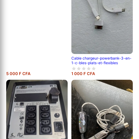
Cable chargeur-powerbank-3-en-
1-c-bles-plats-et-flexibles
5 000 F CFA
1 000 F CFA