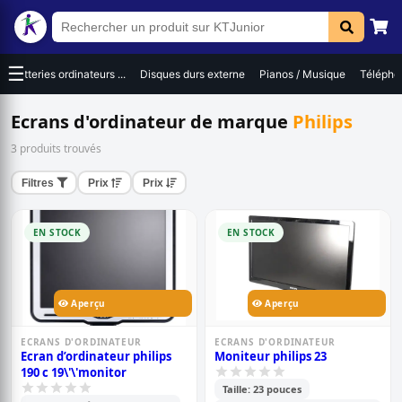
☰
Batteries ordinateurs ...
Disques durs externe
Pianos / Musique
Téléphon
Ecrans d'ordinateur de marque
Philips
3 produits trouvés
Filtres
Prix
Prix
EN STOCK
EN STOCK
Aperçu
Aperçu
ECRANS D'ORDINATEUR
ECRANS D'ORDINATEUR
Ecran d’ordinateur philips
Moniteur philips 23
190 c 19\'\'monitor
Taille: 23 pouces