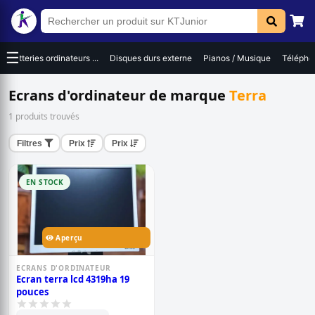
☰
Batteries ordinateurs ...
Disques durs externe
Pianos / Musique
Téléphon
Ecrans d'ordinateur de marque
Terra
1 produits trouvés
Filtres
Prix
Prix
EN STOCK
Aperçu
ECRANS D'ORDINATEUR
Ecran terra lcd 4319ha 19
pouces