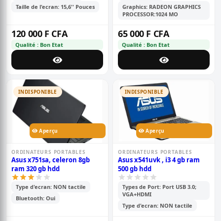
Taille de l'ecran: 15,6'' Pouces
Graphics: RADEON GRAPHICS
PROCESSOR:1024 MO
120 000 F CFA
65 000 F CFA
Qualité : Bon Etat
Qualité : Bon Etat
INDISPONIBLE
INDISPONIBLE
Aperçu
Aperçu
ORDINATEURS PORTABLES
ORDINATEURS PORTABLES
Asus x751sa, celeron 8gb
Asus x541uvk , i3 4 gb ram
ram 320 gb hdd
500 gb hdd
Type d'ecran: NON tactile
Types de Port: Port USB 3.0;
VGA+HDMI
Bluetooth: Oui
Type d'ecran: NON tactile