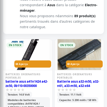
correspondant à
Asus
dans la catégorie
Electro-
ménager
.
Nous vous proposons néanmoins
89 produit(s)
pertinents trouvés dans d'autres catégories de
notre catalogue.
EN STOCK
EN STOCK
Aperçu
Aperçu
BATTERIES ORDINATEURS
BATTERIES ORDINATEURS
PORTABLES
PORTABLES
batterie asus a41n1424 a42-
Batterie asus a32-m50, a32-
zx50, 0b110-00350000
n61, a33-m50, a32-x64
Tension: 14.8 Volt
Tension: 11.1 Volt
Modeles de batteries
Capacite: 5 200 mAh / 58 Wh
compatibles: A41N1424 /