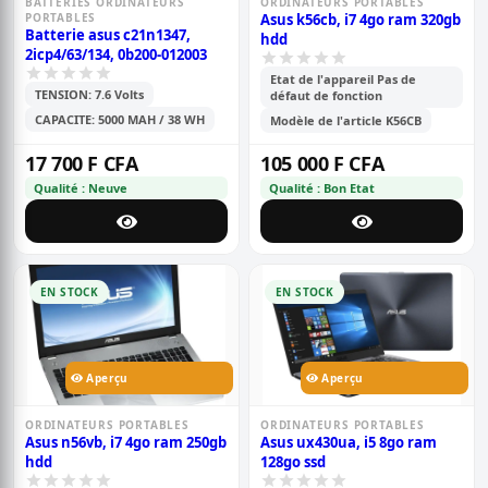
BATTERIES ORDINATEURS
ORDINATEURS PORTABLES
PORTABLES
Asus k56cb, i7 4go ram 320gb
Batterie asus c21n1347,
hdd
2icp4/63/134, 0b200-012003
Etat de l'appareil Pas de
TENSION: 7.6 Volts
défaut de fonction
CAPACITE: 5000 MAH / 38 WH
Modèle de l'article K56CB
17 700 F CFA
105 000 F CFA
Qualité : Neuve
Qualité : Bon Etat
EN STOCK
EN STOCK
Aperçu
Aperçu
ORDINATEURS PORTABLES
ORDINATEURS PORTABLES
Asus n56vb, i7 4go ram 250gb
Asus ux430ua, i5 8go ram
hdd
128go ssd