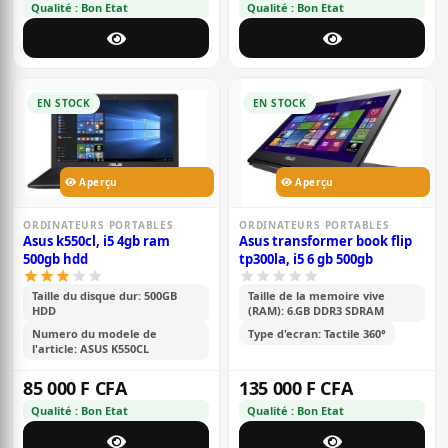
Qualité : Bon Etat
Qualité : Bon Etat
EN STOCK
EN STOCK
Aperçu
Aperçu
ORDINATEURS PORTABLES
ORDINATEURS PORTABLES
Asus k550cl, i5 4gb ram
Asus transformer book flip
500gb hdd
tp300la, i5 6 gb 500gb
Taille du disque dur: 500GB
Taille de la memoire vive
HDD
(RAM): 6.GB DDR3 SDRAM
Numero du modele de
Type d'ecran: Tactile 360°
l'article: ASUS K550CL
85 000 F CFA
135 000 F CFA
Qualité : Bon Etat
Qualité : Bon Etat