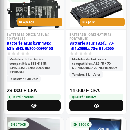
Aperçu
Aperçu
BATTERIES ORDINATEURS
BATTERIES ORDINATEURS
PORTABLES
PORTABLES
Batterie asus b31n1345;
Batterie asus a32-f5, 70-
b31ni345; 0b200-00990100
nlf1b2000z, 70-nlf1b2000
Modeles de batteries
Modeles de batteries
compatibles: B31N1345;
compatibles: A32-F5 / 70-
B31NI345; 0B200-00990100;
NLF1B2000Z / 70-NLF1B2000Y
B31BN9H
Tension: 11.1 Volts
Tension: 11,40 Volt
23 000 F CFA
11 000 F CFA
Qualité : Neuve
Qualité : Neuve
EN STOCK
EN STOCK