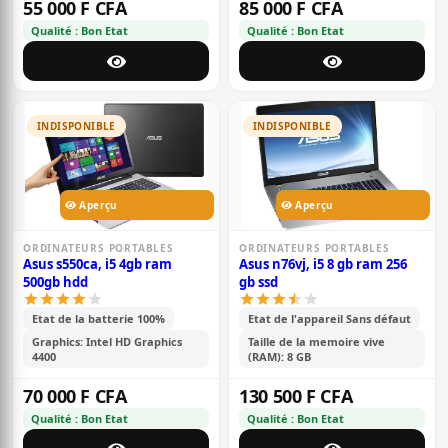
55 000 F CFA
85 000 F CFA
Qualité : Bon Etat
Qualité : Bon Etat
INDISPONIBLE
INDISPONIBLE
Aperçu
Aperçu
ORDINATEURS PORTABLES
ORDINATEURS PORTABLES
Asus s550ca, i5 4gb ram
Asus n76vj, i5 8 gb ram 256
500gb hdd
gb ssd
Etat de la batterie 100%
Etat de l'appareil Sans défaut
Graphics: Intel HD Graphics
Taille de la memoire vive
4400
(RAM): 8 GB
70 000 F CFA
130 500 F CFA
Qualité : Bon Etat
Qualité : Bon Etat