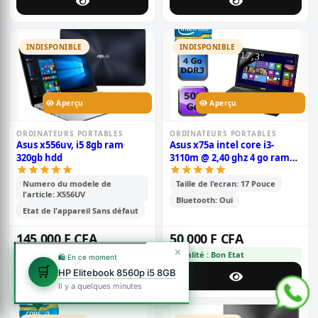
INDISPONIBLE
INDISPONIBLE
Aperçu
Aperçu
ORDINATEURS PORTABLES
ORDINATEURS PORTABLES
Asus x556uv, i5 8gb ram
Asus x75a intel core i3-
320gb hdd
3110m @ 2,40 ghz 4 go ram
ddr3, 500 gb hdd, 17 pouce
hd-led
Numero du modele de
Taille de l'ecran: 17 Pouce
l'article: X556UV
Bluetooth: Oui
Etat de l'appareil Sans défaut
145 000 F CFA
50 000 F CFA
✕
Qualité : Bon Etat
Qualité : Bon Etat
🛍️ En ce moment
🛒
HP Elitebook 8560p i5 8GB
Il y a quelques minutes