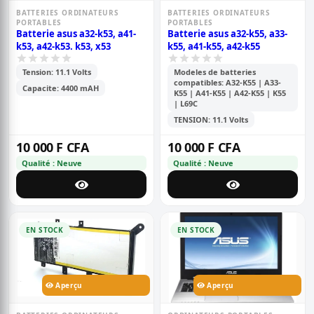
BATTERIES ORDINATEURS
BATTERIES ORDINATEURS
PORTABLES
PORTABLES
Batterie asus a32-k53, a41-
Batterie asus a32-k55, a33-
k53, a42-k53. k53, x53
k55, a41-k55, a42-k55
Tension: 11.1 Volts
Modeles de batteries
compatibles: A32-K55 | A33-
Capacite: 4400 mAH
K55 | A41-K55 | A42-K55 | K55
| L69C
TENSION: 11.1 Volts
10 000 F CFA
10 000 F CFA
Qualité : Neuve
Qualité : Neuve
EN STOCK
EN STOCK
Aperçu
Aperçu