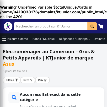
Warning
: Undefined variable $totalUniqueWords in
/home/u419038176/domains/ktjunior.com/public_html/
on line
4201
☰
Disques durs externe
Pianos / Musique
Téléphones / Smartph...
Ordinateur
Electroménager au Cameroun – Gros &
Petits Appareils | KTJunior de marque
Asus
0 produits trouvés
Filtres
Prix
Prix
Aucun résultat exact dans cette
catégorie
Nous n'avons trouvé aucun produit