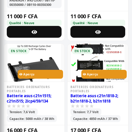
A4INI424 / A42-ZX50 / 0B110-
00350000 / 0B110-00350300
11 000 F CFA
11 000 F CFA
Qualité : Neuve
Qualité : Neuve
EN STOCK
EN STOCK
Aperçu
Aperçu
BATTERIES ORDINATEURS
BATTERIES ORDINATEURS
PORTABLES
PORTABLES
Batterie asus c21n1515;
Batterie asus c21n1818-2;
c21ni515; 2icp4/59/134
b21n1818-2, b21n1818
Tension: 7,6 Volt
Tension: 7,7 Volt
Capacite: 5000 mAh / 38 Wh
Capacite: 4850 mAh / 37 Wh
16 000 F CFA
17 000 F CFA