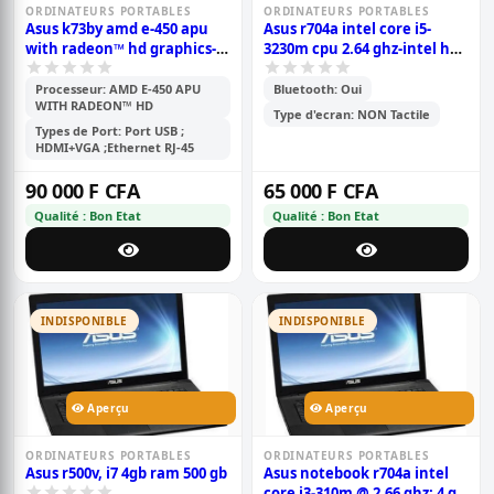
ORDINATEURS PORTABLES
ORDINATEURS PORTABLES
Asus k73by amd e-450 apu
Asus r704a intel core i5-
with radeon™ hd graphics-
3230m cpu 2.64 ghz-intel hd
amd radeon hd 7400m serie
graphics family 32 mo-
1024 mo-17 -1000 gb-4096 mb-
17\'\'-500 gb-4096 mb
Processeur: AMD E-450 APU
Bluetooth: Oui
WITH RADEON™ HD
17\'\'
Type d'ecran: NON Tactile
Types de Port: Port USB ;
HDMI+VGA ;Ethernet RJ-45
90 000 F CFA
65 000 F CFA
Qualité : Bon Etat
Qualité : Bon Etat
INDISPONIBLE
INDISPONIBLE
Aperçu
Aperçu
ORDINATEURS PORTABLES
ORDINATEURS PORTABLES
Asus r500v, i7 4gb ram 500 gb
Asus notebook r704a intel
core i3-310m @ 2.66 ghz; 4 go