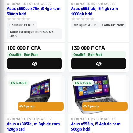
ORDINATEURS PORTABLES
ORDINATEURS PORTABLES
Asus x550cc x75v, i3 4gb ram
Asus x555lab, i5 4 gb ram
500gb hdd
1000gb hdd
Couleur: BLACK
Marque: ASUS
Couleur: Noir
Taille du disque dur: 500 GB
HDD
100 000 F CFA
130 000 F CFA
Qualité : Bon Etat
Qualité : Bon Etat
EN STOCK
EN STOCK
Aperçu
Aperçu
ORDINATEURS PORTABLES
ORDINATEURS PORTABLES
Asus ux305fa, m 8gb de ram
Asus x555la, i5 4gb de ram
128gb ssd
500gb hdd