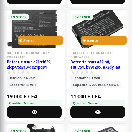
EN STOCK
EN STOCK
Aperçu
Aperçu
BATTERIES ORDINATEURS
BATTERIES ORDINATEURS
PORTABLES
PORTABLES
Batterie asus c21n1629;
Batterie asus a32-a8,
2icp4/59/134; c21pq91
a8tl751, b991205, a72dy, a8
Tension: 7.6 Volt
Tension: 11.1 Volt
Capacite: 38 WH
Capacite: 5 200 mAh / 58 Wh
19 000 F CFA
11 000 F CFA
Qualité : Neuve
Qualité : Neuve
EN STOCK
EN STOCK