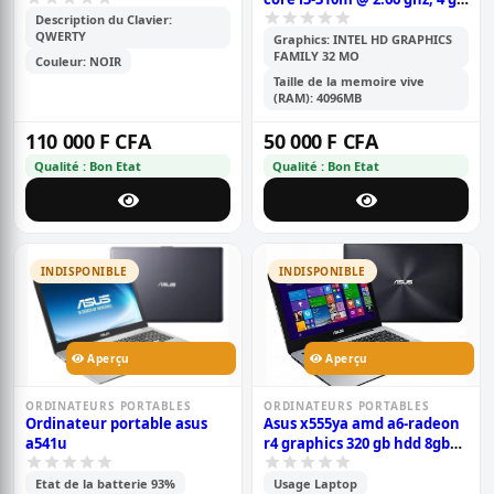
ram ddr3, 500 gb hdd; 17
Description du Clavier:
QWERTY
pouce hd
Graphics: INTEL HD GRAPHICS
FAMILY 32 MO
Couleur: NOIR
Taille de la memoire vive
(RAM): 4096MB
110 000 F CFA
50 000 F CFA
Qualité : Bon Etat
Qualité : Bon Etat
INDISPONIBLE
INDISPONIBLE
Aperçu
Aperçu
ORDINATEURS PORTABLES
ORDINATEURS PORTABLES
Ordinateur portable asus
Asus x555ya amd a6-radeon
a541u
r4 graphics 320 gb hdd 8gb
ram
Etat de la batterie 93%
Usage Laptop