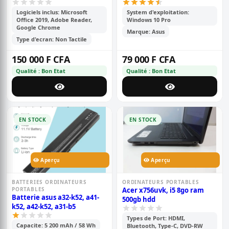
Logiciels inclus: Microsoft
System d'exploitation:
Office 2019, Adobe Reader,
Windows 10 Pro
Google Chrome
Marque: Asus
Type d'ecran: Non Tactile
150 000 F CFA
79 000 F CFA
Qualité : Bon Etat
Qualité : Bon Etat
EN STOCK
EN STOCK
Aperçu
Aperçu
BATTERIES ORDINATEURS
ORDINATEURS PORTABLES
PORTABLES
Acer x756uvk, i5 8go ram
Batterie asus a32-k52, a41-
500gb hdd
k52, a42-k52, a31-b5
Types de Port: HDMI,
Capacite: 5 200 mAh / 58 Wh
Bluetooth, Type-C, DVD-RW