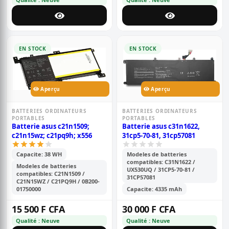
EN STOCK
EN STOCK
Aperçu
Aperçu
BATTERIES ORDINATEURS
BATTERIES ORDINATEURS
PORTABLES
PORTABLES
Batterie asus c21n1509;
Batterie asus c31n1622,
c21n15wz; c21pq9h; x556
31cp5-70-81, 31cp57081
Capacite: 38 WH
Modeles de batteries
compatibles: C31N1622 /
Modeles de batteries
UX530UQ / 31CP5-70-81 /
compatibles: C21N1509 /
31CP57081
C21N15WZ / C21PQ9H / 0B200-
01750000
Capacite: 4335 mAh
15 500 F CFA
30 000 F CFA
Qualité : Neuve
Qualité : Neuve