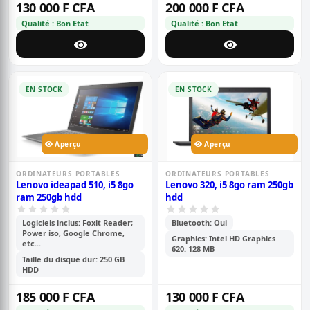
130 000 F CFA
200 000 F CFA
Qualité : Bon Etat
Qualité : Bon Etat
EN STOCK
EN STOCK
Aperçu
Aperçu
ORDINATEURS PORTABLES
ORDINATEURS PORTABLES
Lenovo ideapad 510, i5 8go
Lenovo 320, i5 8go ram 250gb
ram 250gb hdd
hdd
Logiciels inclus: Foxit Reader;
Bluetooth: Oui
Power iso, Google Chrome,
Graphics: Intel HD Graphics
etc...
620: 128 MB
Taille du disque dur: 250 GB
HDD
185 000 F CFA
130 000 F CFA