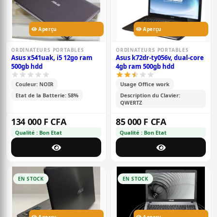
Aperçu
Aperçu
ORDINATEURS PORTABLES
ORDINATEURS PORTABLES
Asus x541uak, i5 12go ram
Asus k72dr-ty056v, dual-core
500gb hdd
4gb ram 500gb hdd
Couleur: NOIR
Usage Office work
Etat de la Batterie: 58%
Description du Clavier:
QWERTZ
134 000 F CFA
85 000 F CFA
Qualité : Bon Etat
Qualité : Bon Etat
EN STOCK
EN STOCK