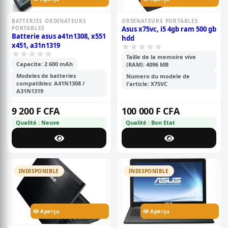
BATTERIES ORDINATEURS
ORDINATEURS PORTABLES
PORTABLES
Asus x75vc, i5 4gb ram 500 gb
Batterie asus a41n1308, x551
hdd
x451, a31n1319
Taille de la memoire vive
Capacite: 2 600 mAh
(RAM): 4096 MB
Modeles de batteries
Numero du modele de
compatibles: A41N1308 /
l'article: X75VC
A31N1319
9 200 F CFA
100 000 F CFA
Qualité : Neuve
Qualité : Bon Etat
INDISPONIBLE
INDISPONIBLE
Aperçu
Aperçu