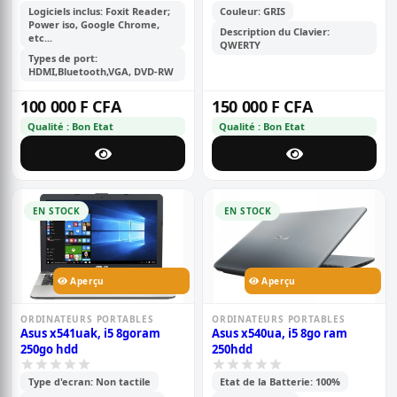
Logiciels inclus: Foxit Reader;
Couleur: GRIS
Power iso, Google Chrome,
Description du Clavier:
etc...
QWERTY
Types de port:
HDMI,Bluetooth,VGA, DVD-RW
100 000 F CFA
150 000 F CFA
Qualité : Bon Etat
Qualité : Bon Etat
EN STOCK
EN STOCK
Aperçu
Aperçu
ORDINATEURS PORTABLES
ORDINATEURS PORTABLES
Asus x541uak, i5 8goram
Asus x540ua, i5 8go ram
250go hdd
250hdd
Type d'ecran: Non tactile
Etat de la Batterie: 100%