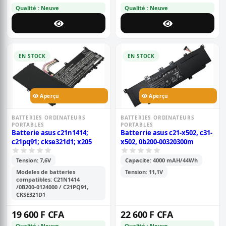
Qualité : Neuve
Qualité : Neuve
EN STOCK
EN STOCK
Aperçu
Aperçu
BATTERIES ORDINATEURS
BATTERIES ORDINATEURS
PORTABLES
PORTABLES
Batterie asus c21n1414;
Batterrie asus c21-x502, c31-
c21pq91; ckse321d1; x205
x502, 0b200-00320300m
Tension: 7,6V
Capacite: 4000 mAH/44Wh
Modeles de batteries
Tension: 11,1V
compatibles: C21N1414
/0B200-0124000 / C21PQ91,
CKSE321D1
19 600 F CFA
22 600 F CFA
Qualité : Neuve
Qualité : Neuve