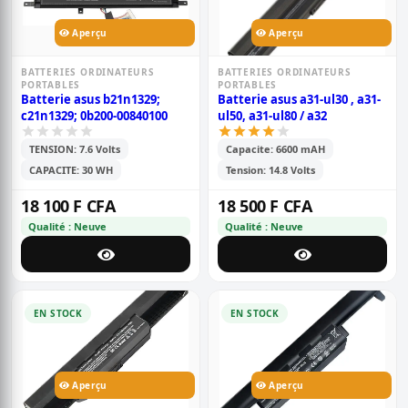
Aperçu
Aperçu
BATTERIES ORDINATEURS
BATTERIES ORDINATEURS
PORTABLES
PORTABLES
Batterie asus b21n1329;
Batterie asus a31-ul30 , a31-
c21n1329; 0b200-00840100
ul50, a31-ul80 / a32
TENSION: 7.6 Volts
Capacite: 6600 mAH
CAPACITE: 30 WH
Tension: 14.8 Volts
18 100 F CFA
18 500 F CFA
Qualité : Neuve
Qualité : Neuve
EN STOCK
EN STOCK
Aperçu
Aperçu