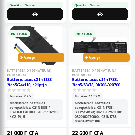
Qualité : Neuve
Qualité : Neuve
EN STOCK
EN STOCK
Aperçu
Aperçu
BATTERIES ORDINATEURS
BATTERIES ORDINATEURS
PORTABLES
PORTABLES
Batterie asus c21n1833;
Batterie asus c31n1733,
2icp5/74/110; c21ptjh
3icp5/58/78, 0b200-029700
Tension: 7,7 V
Tension: 11,55 V
Modeles de batteries
Modeles de batteries
compatibles: C21N1833 /
compatibles: C31N1733;
0B200-03340000 ; 2ICP5/74/110
3ICP5/58/78; 0B200-02970000;
/ C21PtJH
0B20002970000 ; C31NI733;
0B200-02970100
21 000 F CFA
22 600 F CFA