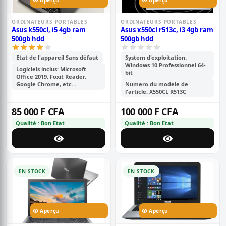
Aperçu
Aperçu
ORDINATEURS PORTABLES
ORDINATEURS PORTABLES
Asus k550cl, i5 4gb ram
Asus x550cl r513c, i3 4gb ram
500gb hdd
500gb hdd
Etat de l'appareil Sans défaut
System d'exploitation:
Windows 10 Professionnel 64-
Logiciels inclus: Microsoft
bit
Office 2019, Foxit Reader,
Google Chrome, etc...
Numero du modele de
l'article: X550CL R513C
85 000 F CFA
100 000 F CFA
Qualité : Bon Etat
Qualité : Bon Etat
EN STOCK
EN STOCK
Aperçu
Aperçu