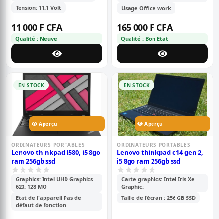
Tension: 11.1 Volt
Usage Office work
11 000 F CFA
165 000 F CFA
Qualité : Neuve
Qualité : Bon Etat
EN STOCK
EN STOCK
Aperçu
Aperçu
ORDINATEURS PORTABLES
ORDINATEURS PORTABLES
Lenovo thinkpad l580, i5 8go
Lenovo thinkpad e14 gen 2,
ram 256gb ssd
i5 8go ram 256gb ssd
Graphics: Intel UHD Graphics
Carte graphics: Intel Iris Xe
620: 128 MO
Graphic:
Etat de l'appareil Pas de
Taille de l’écran : 256 GB SSD
défaut de fonction