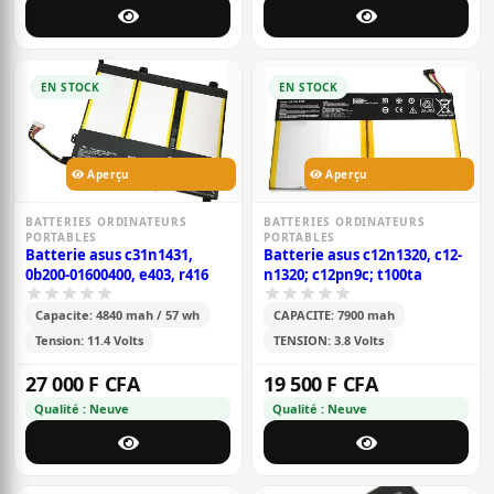
EN STOCK
EN STOCK
Aperçu
Aperçu
BATTERIES ORDINATEURS
BATTERIES ORDINATEURS
PORTABLES
PORTABLES
Batterie asus c31n1431,
Batterie asus c12n1320, c12-
0b200-01600400, e403, r416
n1320; c12pn9c; t100ta
Capacite: 4840 mah / 57 wh
CAPACITE: 7900 mah
Tension: 11.4 Volts
TENSION: 3.8 Volts
27 000 F CFA
19 500 F CFA
Qualité : Neuve
Qualité : Neuve