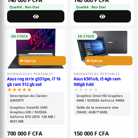
140 000 F CFA
140 000 F CFA
Qualité : Bon Etat
Qualité : Bon Etat
EN STOCK
EN STOCK
Aperçu
Aperçu
ORDINATEURS PORTABLES
ORDINATEURS PORTABLES
Asus rog strix g531gw, i7 16
Asus k501ub, i5 4gb ram
gb ram 512 gb ssd
500gb hdd
Description du Clavier:
Graphics: Intel HD Graphics
QWERTY
4400 / NVIDIA GeForce 940M
Graphics: Intel(R) UHD
Taille de la memoire vive
Graphics 620 / NVIDIA
(RAM): 4GB(1*4GB)
GeForce RTX 2070: 128 MB /
8031 MB
700 000 F CFA
150 000 F CFA