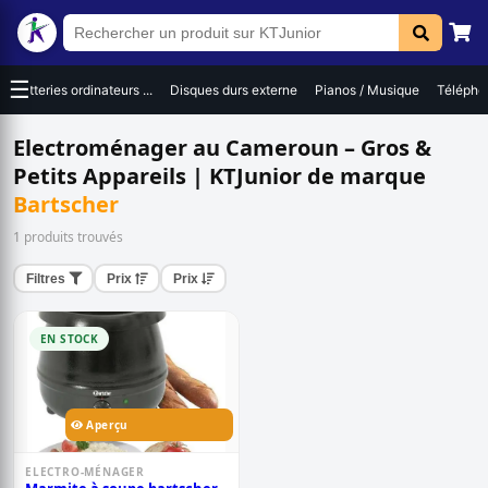
☰
Batteries ordinateurs ...
Disques durs externe
Pianos / Musique
Téléphon
Electroménager au Cameroun – Gros &
Petits Appareils | KTJunior de marque
Bartscher
1 produits trouvés
Filtres
Prix
Prix
EN STOCK
Aperçu
ELECTRO-MÉNAGER