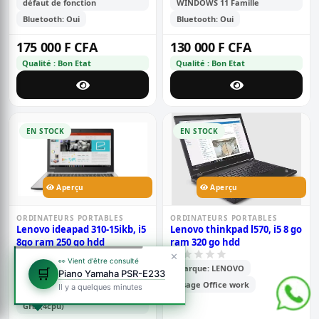
défaut de fonction
WINDOWS 11 Famille
Bluetooth: Oui
Bluetooth: Oui
175 000 F CFA
130 000 F CFA
Qualité : Bon Etat
Qualité : Bon Etat
EN STOCK
EN STOCK
Aperçu
Aperçu
ORDINATEURS PORTABLES
ORDINATEURS PORTABLES
Lenovo ideapad 310-15ikb, i5
Lenovo thinkpad l570, i5 8 go
8go ram 250 go hdd
ram 320 go hdd
✕
👀 Vient d'être consulté
Taille de l'ecran: 15 pouces
Marque: LENOVO
🛒
Piano Yamaha PSR-E233
Processeur: Intel(R) Core(TM)
Usage Office work
Il y a quelques minutes
i5-7200U CPU @ 2,50 GHz 2,71
GHz (4cpu)