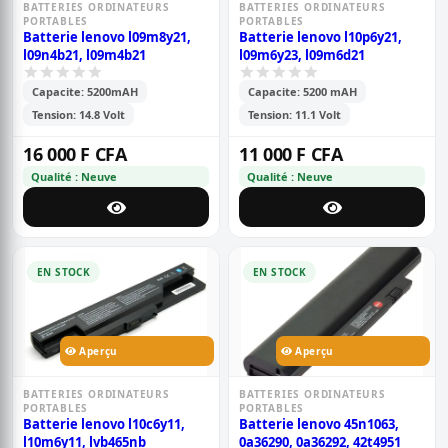
BATTERIES ORDINATEURS
BATTERIES ORDINATEURS
PORTABLES
PORTABLES
Batterie lenovo l09m8y21,
Batterie lenovo l10p6y21,
l09n4b21, l09m4b21
l09m6y23, l09m6d21
Capacite: 5200mAH
Capacite: 5200 mAH
Tension: 14.8 Volt
Tension: 11.1 Volt
16 000 F CFA
11 000 F CFA
Qualité : Neuve
Qualité : Neuve
EN STOCK
EN STOCK
Aperçu
Aperçu
BATTERIES ORDINATEURS
BATTERIES ORDINATEURS
PORTABLES
PORTABLES
Batterie lenovo l10c6y11,
Batterie lenovo 45n1063,
l10m6y11, lvb465nb
0a36290, 0a36292, 42t4951