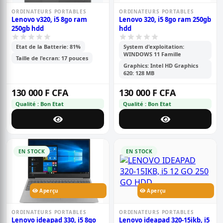
ORDINATEURS PORTABLES
ORDINATEURS PORTABLES
Lenovo v320, i5 8go ram
Lenovo 320, i5 8go ram 250gb
250gb hdd
hdd
Etat de la Batterie: 81%
System d'exploitation:
WINDOWS 11 Famille
Taille de l'ecran: 17 pouces
Graphics: Intel HD Graphics
620: 128 MB
130 000 F CFA
130 000 F CFA
Qualité : Bon Etat
Qualité : Bon Etat
EN STOCK
EN STOCK
Aperçu
Aperçu
ORDINATEURS PORTABLES
ORDINATEURS PORTABLES
Lenovo ideapad 330, i5 8go
Lenovo ideapad 320-15ikb, i5