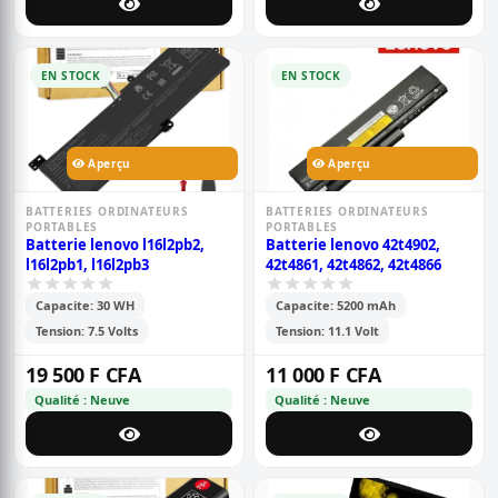
EN STOCK
EN STOCK
Aperçu
Aperçu
BATTERIES ORDINATEURS
BATTERIES ORDINATEURS
PORTABLES
PORTABLES
Batterie lenovo l16l2pb2,
Batterie lenovo 42t4902,
l16l2pb1, l16l2pb3
42t4861, 42t4862, 42t4866
Capacite: 30 WH
Capacite: 5200 mAh
Tension: 7.5 Volts
Tension: 11.1 Volt
19 500 F CFA
11 000 F CFA
Qualité : Neuve
Qualité : Neuve