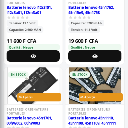
PORTABLES
PORTABLES
Batterie lenovo l12s3f01,
Batterie lenovo 45n1762,
l12c3a01, l12m3a01
45n15e9, 45n1758
Tension: 11.1 Volt
Capacite: 5200 mAh
Capacite: 2 600 MAH
Tension: 11.1 Volt
11 600 F CFA
19 600 F CFA
Qualité : Neuve
Qualité : Neuve
EN STOCK
EN STOCK
Aperçu
Aperçu
BATTERIES ORDINATEURS
BATTERIES ORDINATEURS
PORTABLES
PORTABLES
Batterie lenovo 45n1701,
Batterie lenovo 45n1110,
00hw002, 00hw003
45n1108, 45n1109, 45n1111