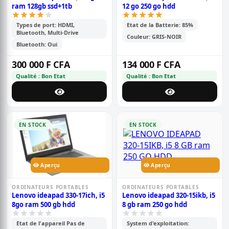
ram 128gb ssd+1tb
12 go 250 go hdd
Types de port: HDMI,
Etat de la Batterie: 85%
Bluetooth, Multi-Drive
Couleur: GRIS-NOIR
Bluetooth: Oui
300 000 F CFA
134 000 F CFA
Qualité : Bon Etat
Qualité : Bon Etat
EN STOCK
EN STOCK
Aperçu
Aperçu
ORDINATEURS PORTABLES
ORDINATEURS PORTABLES
Lenovo ideapad 330-17ich, i5
Lenovo ideapad 320-15ikb, i5
8go ram 500 gb hdd
8 gb ram 250 go hdd
Etat de l'appareil Pas de
System d'exploitation: