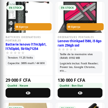
EN STOCK
EN STOCK
Aperçu
Aperçu
BATTERIES ORDINATEURS
ORDINATEURS PORTABLES
PORTABLES
Lenovo thinkpad l580, i5 8go
Batterie lenovo l17m3pb1,
ram 256gb ssd
l17d3pb0, 5b10q71254
Taille de la memoire vive
Tension: 11.25 Volts
(RAM): 8192 MB
Capacite: 3895 maH / 44 WH
Logiciels inclus: Foxit Reader;
Power iso, Google Chrome,
etc...
29 000 F CFA
130 000 F CFA
Qualité : Neuve
Qualité : Bon Etat