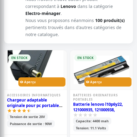
correspondant à
Lenovo
dans la catégorie
Electro-ménager
.
Nous vous proposons néanmoins
100 produit(s)
pertinents trouvés dans d'autres catégories de
notre catalogue.
EN STOCK
EN STOCK
Aperçu
Aperçu
ACCESSOIRES INFORMATIQUES
BATTERIES ORDINATEURS
Chargeur adaptable
PORTABLES
Batterie lenovo l10p6y22,
originale pour pc portable
121000935, 121000938,
lenovo 4.5a grand bout rond
- noir
Tension de sortie 20V
Capacite: 4400 mah
Puissance de sortie : 90W
Tension: 11.1 Volts