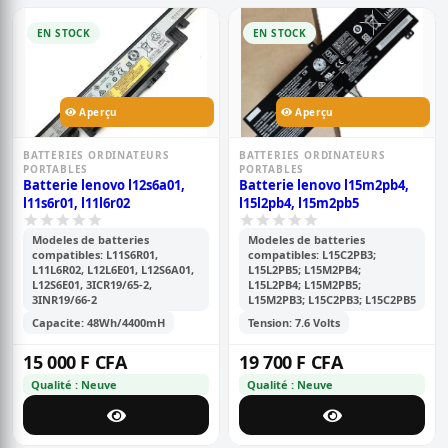
EN STOCK
EN STOCK
Aperçu
Aperçu
BATTERIES ORDINATEURS
BATTERIES ORDINATEURS
PORTABLES
PORTABLES
Batterie lenovo l12s6a01,
Batterie lenovo l15m2pb4,
l11s6r01, l11l6r02
l15l2pb4, l15m2pb5
Modeles de batteries
Modeles de batteries
compatibles: L11S6R01,
compatibles: L15C2PB3;
L11L6R02, L12L6E01, L12S6A01,
L15L2PB5; L15M2PB4;
L12S6E01, 3ICR19/65-2,
L15L2PB4; L15M2PB5;
3INR19/66-2
L15M2PB3; L15C2PB3; L15C2PB5
Capacite: 48Wh/4400mH
Tension: 7.6 Volts
15 000 F CFA
19 700 F CFA
Qualité : Neuve
Qualité : Neuve