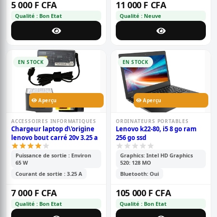
5 000 F CFA
11 000 F CFA
Qualité : Bon Etat
Qualité : Neuve
EN STOCK
EN STOCK
Aperçu
Aperçu
ACCESSOIRES INFORMATIQUES
ORDINATEURS PORTABLES
Chargeur laptop d\'origine
Lenovo k22-80, i5 8 go ram
lenovo bout carré 20v 3.25 a
256 go ssd
Puissance de sortie : Environ
Graphics: Intel HD Graphics
65 W
520: 128 MO
Courant de sortie : 3.25 A
Bluetooth: Oui
7 000 F CFA
105 000 F CFA
Qualité : Bon Etat
Qualité : Bon Etat