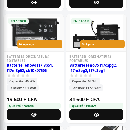
EN STOCK
EN STOCK
Aperçu
Aperçu
BATTERIES ORDINATEURS
BATTERIES ORDINATEURS
PORTABLES
PORTABLES
Batterie lenovo l17l3p51,
Batterie lenovo l17c3pg2,
l17m3p52, sb10k97606
l17m3pg2, l17c3pg1
Capacite: 45 Wh
Capacite: 57 Wh
Tension: 11.1 Volt
Tension: 11.55 Volt
19 600 F CFA
31 600 F CFA
Qualité : Neuve
Qualité : Neuve