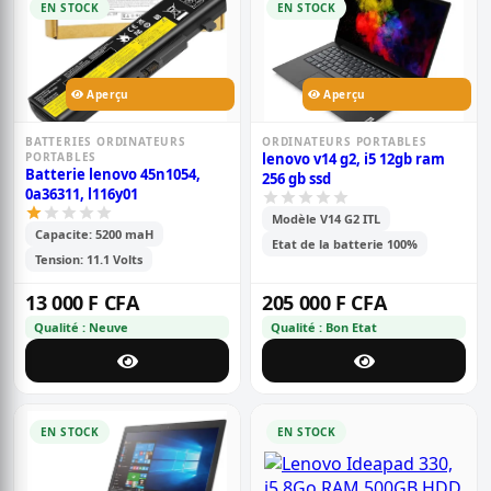
EN STOCK
EN STOCK
Aperçu
Aperçu
BATTERIES ORDINATEURS
ORDINATEURS PORTABLES
PORTABLES
lenovo v14 g2, i5 12gb ram
Batterie lenovo 45n1054,
256 gb ssd
0a36311, l116y01
Modèle V14 G2 ITL
Capacite: 5200 maH
Etat de la batterie 100%
Tension: 11.1 Volts
13 000 F CFA
205 000 F CFA
Qualité : Neuve
Qualité : Bon Etat
EN STOCK
EN STOCK