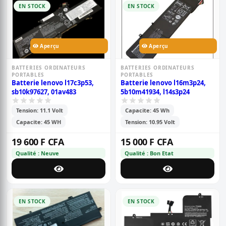
EN STOCK
EN STOCK
Aperçu
Aperçu
BATTERIES ORDINATEURS
BATTERIES ORDINATEURS
PORTABLES
PORTABLES
Batterie lenovo l17c3p53,
Batterie lenovo l16m3p24,
sb10k97627, 01av483
5b10m41934, l14s3p24
Tension: 11.1 Volt
Capacite: 45 Wh
Capacite: 45 WH
Tension: 10.95 Volt
19 600 F CFA
15 000 F CFA
Qualité : Neuve
Qualité : Bon Etat
EN STOCK
EN STOCK