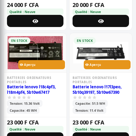
24 000 F CFA
20 000 F CFA
Qualité : Neuve
Qualité : Neuve
EN STOCK
EN STOCK
Aperçu
Aperçu
BATTERIES ORDINATEURS
BATTERIES ORDINATEURS
PORTABLES
PORTABLES
Batterie lenovo l18c4pf3,
Batterie lenovo l17l3peo,
l18m4pf4, 5b10w67417
5b10q39197, 5b10w67390
Tension: 15.36 Volt
Capacite: 51.5 WH
Capacite: 45 WH
Tension: 11.4 Volt
23 000 F CFA
23 000 F CFA
Qualité : Neuve
Qualité : Neuve