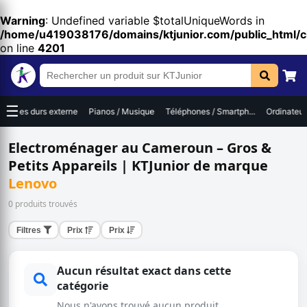
Warning
: Undefined variable $totalUniqueWords in
/home/u419038176/domains/ktjunior.com/public_html/
on line
4201
☰
Disques durs externe
Pianos / Musique
Téléphones / Smartph...
Ordinateur
Electroménager au Cameroun – Gros &
Petits Appareils | KTJunior de marque
Lenovo
0 produits trouvés
Filtres
Prix
Prix
Aucun résultat exact dans cette
catégorie
Nous n'avons trouvé aucun produit