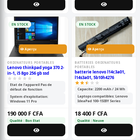
EN STOCK
EN STOCK
Aperçu
Aperçu
ORDINATEURS PORTABLES
BATTERIES ORDINATEURS
Lenovo thinkpad yoga 370 2-
PORTABLES
batterie lenovo l14c3a01,
in-1, i5 8go 256 gb ssd
l14s3a01, 5b10h4276
Etat de l'appareil Pas de
Capacite: 2200 mAh / 24 Wh
défaut de fonction
Laptops compatibles: Lenovo
System d'exploitation:
IdeaPad 100-15IBY Series
Windows 11 Pro
190 000 F CFA
18 400 F CFA
Qualité : Bon Etat
Qualité : Neuve