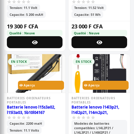
Tension: 11.1 Volt
Tension: 11.52 Volt
Capacite: 5 200 mAH
Capacite: 51 Wh
19 300 F CFA
23 000 F CFA
Qualité : Neuve
Qualité : Neuve
EN STOCK
EN STOCK
Aperçu
Aperçu
BATTERIES ORDINATEURS
BATTERIES ORDINATEURS
PORTABLES
PORTABLES
Batterie lenovo l15s3a02,
Batterie lenovo l14l3p21,
l15l3a03, 5b10l04167
l14l2p21, l14m2p21,
Capacite: 2200 maH
Modeles de batteries
compatibles: L14L2P21 /
Tension: 11.1 Volts
L14L3P21 / L14M2P21 /