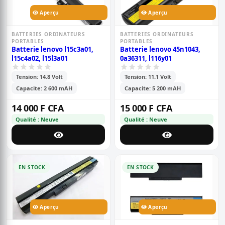
Aperçu
Aperçu
BATTERIES ORDINATEURS
BATTERIES ORDINATEURS
PORTABLES
PORTABLES
Batterie lenovo l15c3a01,
Batterie lenovo 45n1043,
l15c4a02, l15l3a01
0a36311, l116y01
Tension: 14.8 Volt
Tension: 11.1 Volt
Capacite: 2 600 mAH
Capacite: 5 200 mAH
14 000 F CFA
15 000 F CFA
Qualité : Neuve
Qualité : Neuve
EN STOCK
EN STOCK
Aperçu
Aperçu