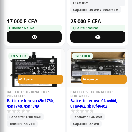
L14M3P21
Capacite: 45 WH / 4050 maH
17 000 F CFA
25 000 F CFA
Qualité : Neuve
Qualité : Neuve
EN STOCK
EN STOCK
Aperçu
Aperçu
BATTERIES ORDINATEURS
BATTERIES ORDINATEURS
PORTABLES
PORTABLES
Batterie lenovo 45n1750,
Batterie lenovo 01av406,
45n1748, 45n1749
01av462, sb10f46462
Capacite: 4300 MAH
Tension: 11.46 Volt
Tension: 7.4 Volt
Capacite: 27 Wh