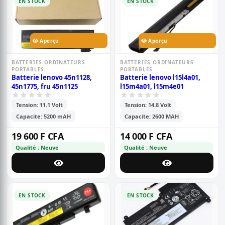
EN STOCK
EN STOCK
Aperçu
Aperçu
BATTERIES ORDINATEURS
BATTERIES ORDINATEURS
PORTABLES
PORTABLES
Batterie lenovo 45n1128,
Batterie lenovo l15l4a01,
45n1775, fru 45n1125
l15m4a01, l15m4e01
Tension: 11.1 Volt
Tension: 14.8 Volt
Capacite: 5200 mAH
Capacite: 2600 MAH
19 600 F CFA
14 000 F CFA
Qualité : Neuve
Qualité : Neuve
EN STOCK
EN STOCK