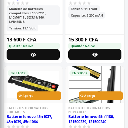
Modeles de batteries
Tension: 11.1 Volt
compatibles: L10C6Y11 ;
Capacite: 5 200 mAH
L10M6Y11 ; 3ICR19/166 ;
LVB465NB
Tension: 11.1 Volt
13 600 F CFA
15 300 F CFA
Qualité : Neuve
Qualité : Neuve
EN STOCK
EN STOCK
Aperçu
Aperçu
BATTERIES ORDINATEURS
BATTERIES ORDINATEURS
PORTABLES
PORTABLES
Batterie lenovo 45n1037,
Batterie lenovo 45n1186,
45n1039, 45n1064
121500239, 121500240