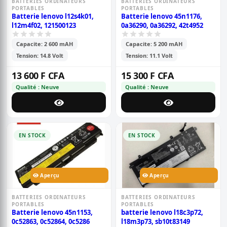
BATTERIES ORDINATEURS
BATTERIES ORDINATEURS
PORTABLES
PORTABLES
Batterie lenovo l12s4k01,
Batterie lenovo 45n1176,
l12m4f02, 121500123
0a36290, 0a36292, 42t4952
Capacite: 2 600 mAH
Capacite: 5 200 mAH
Tension: 14.8 Volt
Tension: 11.1 Volt
13 600 F CFA
15 300 F CFA
Qualité : Neuve
Qualité : Neuve
EN STOCK
EN STOCK
Aperçu
Aperçu
BATTERIES ORDINATEURS
BATTERIES ORDINATEURS
PORTABLES
PORTABLES
Batterie lenovo 45n1153,
batterie lenovo l18c3p72,
0c52863, 0c52864, 0c5286
l18m3p73, sb10t83149