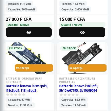
Tension: 11.1 Volt
Tension: 14.8 Volt
Capacite: 3600 mAH
Capacite: 2 600 MAH
27 000 F CFA
15 000 F CFA
Qualité : Neuve
Qualité : Neuve
EN STOCK
EN STOCK
Aperçu
Aperçu
BATTERIES ORDINATEURS
BATTERIES ORDINATEURS
PORTABLES
PORTABLES
Batterie lenovo l18m3pd1,
Batterie lenovo l18l3pf3,
l18c3pd1, l18m3pd2
5b10w67195, 5b10t09094
Capacite: 57 Wh
Capacite: 52.5 Wh
Tension: 11.52 Volt
Tension: 11.34 Volt