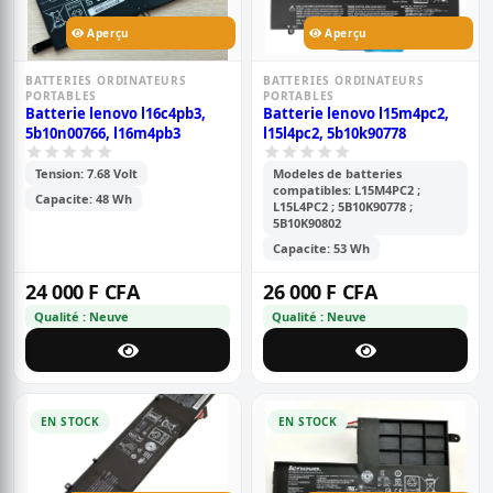
Aperçu
Aperçu
BATTERIES ORDINATEURS
BATTERIES ORDINATEURS
PORTABLES
PORTABLES
Batterie lenovo l16c4pb3,
Batterie lenovo l15m4pc2,
5b10n00766, l16m4pb3
l15l4pc2, 5b10k90778
Tension: 7.68 Volt
Modeles de batteries
compatibles: L15M4PC2 ;
Capacite: 48 Wh
L15L4PC2 ; 5B10K90778 ;
5B10K90802
Capacite: 53 Wh
24 000 F CFA
26 000 F CFA
Qualité : Neuve
Qualité : Neuve
EN STOCK
EN STOCK