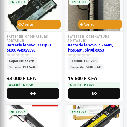
EN STOCK
EN STOCK
Aperçu
Aperçu
BATTERIES ORDINATEURS
BATTERIES ORDINATEURS
PORTABLES
PORTABLES
Batterie lenovo l11s3p51
Batterie lenovo l15l6a01,
t430u/v490/v590
l15s6a01, 5b10l79053
Capacite: 52 WH
Tension: 11.1 Volt
Tension: 11.1 Volt
Capacite: 5200 mAH
33 000 F CFA
15 600 F CFA
Qualité : Neuve
Qualité : Neuve
EN STOCK
EN STOCK