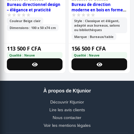
Bureau directionnel design
Bureau de direction
– élégance et praticité
moderne en bois en forme
de l
Couleur Beige clair
Style : Classique et élégant,
adapté aux bureaux, salons
Dimensions : 100 x 50 x74 cm
ou bibliothèques
Marque : Bureaux/table
113 500 F CFA
156 500 F CFA
Qualité : Neuve
Qualité : Neuve
À propos de Ktjunior
Découvrir Ktjunior
Lire les avis clients
Nous contacter
Voir les mentions légales