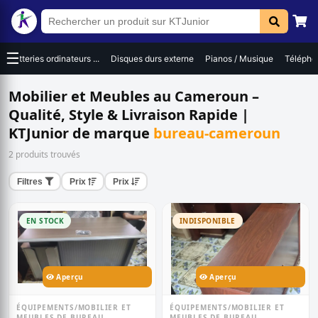
☰
Batteries ordinateurs ...
Disques durs externe
Pianos / Musique
Téléphon
Mobilier et Meubles au Cameroun –
Qualité, Style & Livraison Rapide |
KTJunior de marque
bureau-cameroun
2 produits trouvés
Filtres
Prix
Prix
EN STOCK
INDISPONIBLE
Aperçu
Aperçu
ÉQUIPEMENTS/MOBILIER ET
ÉQUIPEMENTS/MOBILIER ET
MEUBLES DE BUREAU
MEUBLES DE BUREAU