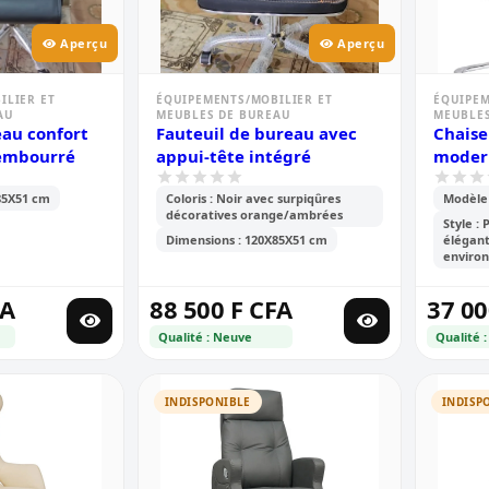
Aperçu
Aperçu
ILIER ET
ÉQUIPEMENTS/MOBILIER ET
ÉQUIPEM
AU
MEUBLES DE BUREAU
MEUBLES
eau confort
Fauteuil de bureau avec
Chaise
rembourré
appui-tête intégré
moder
85X51 cm
Coloris : Noir avec surpiqûres
Modèle 
décoratives orange/ambrées
Style : 
Dimensions : 120X85X51 cm
élégant
enviro
FA
88 500 F CFA
37 00
Qualité : Neuve
Qualité 
INDISPONIBLE
INDISP