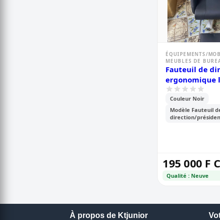
ÉQUIPEMENTS/MOB
MEUBLES DE BURE
Fauteuil de di
ergonomique l
noir avec repo
Couleur Noir
rétractable
Modèle Fauteuil d
direction/préside
195 000 F 
Qualité : Neuve
À propos de Ktjunior
Vo