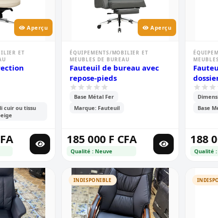
Aperçu
Aperçu
ILIER ET
ÉQUIPEMENTS/MOBILIER ET
ÉQUIPEM
AU
MEUBLES DE BUREAU
MEUBLES
rection
Fauteuil de bureau avec
Fauteu
repose-pieds
dossie
Base Métal Fer
Dimensi
 cuir ou tissu
Marque: Fauteuil
Base Mé
beige
CFA
185 000 F CFA
188 0
Qualité : Neuve
Qualité 
INDISPONIBLE
INDISP