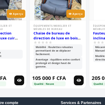
Aperçu
Aperçu
ILIER ET
ÉQUIPEMENTS/MOBILIER ET
ÉQUIPEM
AU
MEUBLES DE BUREAU
MEUBLES
rection
Chaise de bureau de
Fauteu
uxe cuir
direction de luxe en bois
inclin
se-pieds
massif à dossier haut
Mobilité : Roulettes robustes
Mécani
permettant de se déplacer
Manuel
e
facilement.
nt
Modèle 
Avantage : équilibre entre confort
directi
prolongé et design haut de
gamme.
CFA
105 000 F CFA
205 0
Qualité : Neuve
Qualité 
tre compte
Services & Partenaires