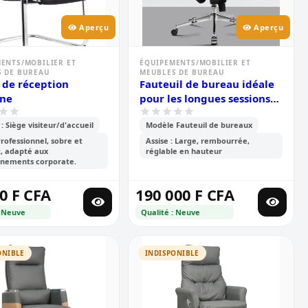
Aperçu
Aperçu
ENTS/MOBILIER ET
ÉQUIPEMENTS/MOBILIER ET
 DE BUREAU
MEUBLES DE BUREAU
 de réception
Fauteuil de bureau idéale
ne
pour les longues sessions
assises
: Siège visiteur/d'accueil
Modèle Fauteuil de bureaux
Professionnel, sobre et
Assise : Large, rembourrée,
, adapté aux
réglable en hauteur
nnements corporate.
0 F CFA
190 000 F CFA
: Neuve
Qualité : Neuve
ONIBLE
INDISPONIBLE