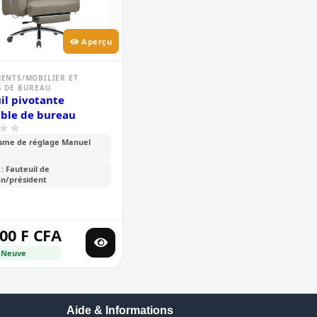
Aperçu
ENTS/MOBILIER ET
 DE BUREAU
il pivotante
able de bureau
sme de réglage Manuel
: Fauteuil de
on/président
00 F CFA
: Neuve
Aide & Informations