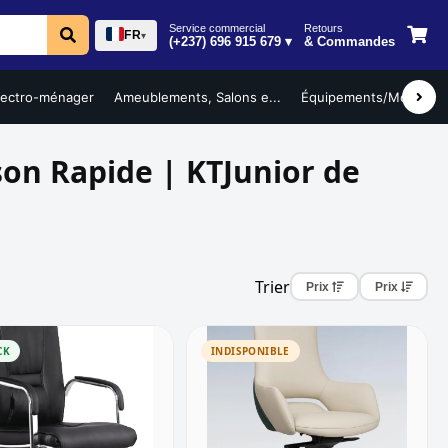
Service commercial
Retours
FR
▾
(+237) 696 915 679 ▾
& Commandes
lectro-ménager
Ameublements, Salons e...
Équipements/Mobilier ..
son Rapide | KTJunior de
Trier
Prix
Prix
CK
INDISPONIBLE