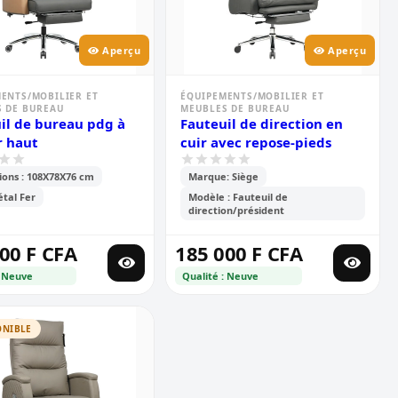
Aperçu
Aperçu
ENTS/MOBILIER ET
ÉQUIPEMENTS/MOBILIER ET
 DE BUREAU
MEUBLES DE BUREAU
il de bureau pdg à
Fauteuil de direction en
r haut
cuir avec repose-pieds
ons : 108X78X76 cm
Marque: Siège
tal Fer
Modèle : Fauteuil de
direction/président
00 F CFA
185 000 F CFA
: Neuve
Qualité : Neuve
ONIBLE