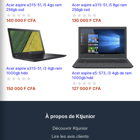
Acer aspire a315-51, i5 8go ram
Acer aspire a315-51, i5 4go ram
256gb ssd
256gb ssd
140 000 F CFA
130 000 F CFA
Acer aspire a315-51, i3 4gb ram
1000gb hdd
Acer aspire e5-573, i3 4gb de ram
1000gb hdd
150 000 F CFA
127 000 F CFA
À propos de Ktjunior
Découvrir Ktjunior
Lire les avis clients