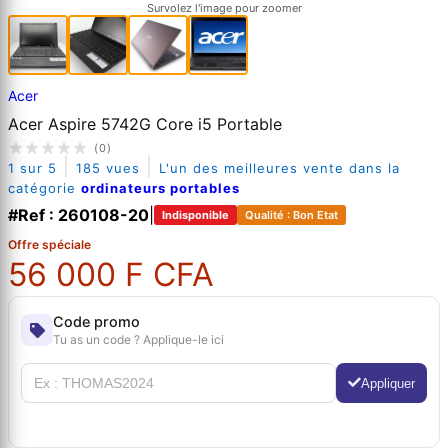
Survolez l'image pour zoomer
Acer
Acer Aspire 5742G Core i5 Portable
(0)
|
|
1 sur 5
185 vues
L'un des meilleures vente dans la
catégorie
ordinateurs portables
#Ref : 260108-20
|
Indisponible
Qualité : Bon Etat
Offre spéciale
56 000 F CFA
Code promo
Tu as un code ? Applique-le ici
Appliquer