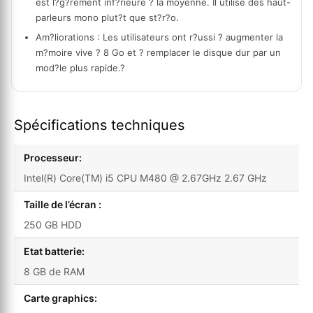
est l?g?rement inf?rieure ? la moyenne. Il utilise des haut-
parleurs mono plut?t que st?r?o.
Am?liorations : Les utilisateurs ont r?ussi ? augmenter la
m?moire vive ? 8 Go et ? remplacer le disque dur par un
mod?le plus rapide.?
Spécifications techniques
Processeur:
Intel(R) Core(TM) i5 CPU M480 @ 2.67GHz 2.67 GHz
Taille de l’écran :
250 GB HDD
Etat batterie:
8 GB de RAM
Carte graphics: