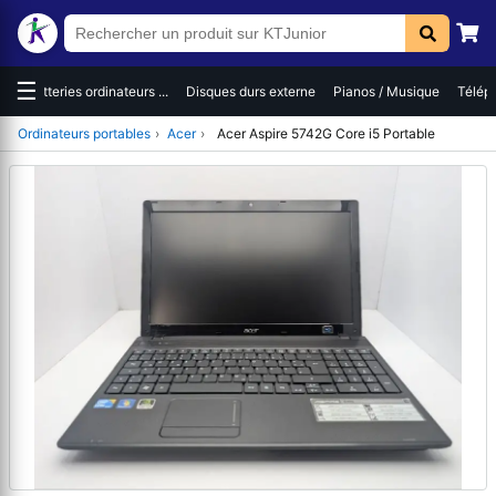
☰
es
Batteries ordinateurs ...
Disques durs externe
Pianos / Musique
Téléph
Ordinateurs portables
›
Acer
›
Acer Aspire 5742G Core i5 Portable