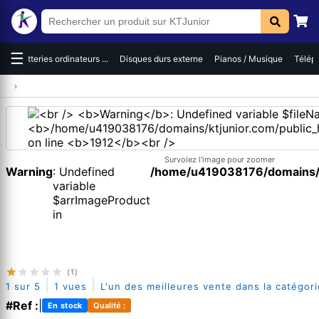
☰
es
Batteries ordinateurs ...
Disques durs externe
Pianos / Musique
Téléph
›
Survolez l'image pour zoomer
Warning
: Undefined
/home/u419038176/domains/kt
variable
$arrImageProduct
in
(1)
|
|
1 sur 5
1 vues
L'un des meilleures vente dans la catégori
#Ref :
|
En stock
Qualité :