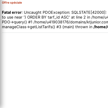
Offre spéciale
Fatal error
: Uncaught PDOException: SQLSTATE[42000]: Syn
to use near ') ORDER BY tarf_id ASC' at line 2 in /hom
PDO->query() #1 /home/u419038176/domains/ktjunior.com
manageClass->getListTarifs() #3 {main} thrown in
/home/