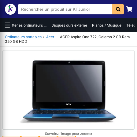
☰
es
Batteries ordinateurs ...
Disques durs externe
Pianos / Musique
Téléph
Ordinateurs portables
›
Acer
›
ACER Aspire One 722, Celeron 2 GB Ram
320 GB HDD
Survolez l'image pour zoomer