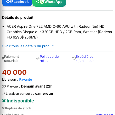
Facebook
WhatsApp
Détails du produit
ACER Aspire One 722 AMD C-60 APU with Radeon(tm) HD
Graphics Disque dur 320GB HDD / 2GB Ram, Wrestler [Radeon
HD 6290](256MB)
› Voir tous les détails du produit
Paiement
Politique de
Expédié par
🔒
📦
↩
sécurisé
retour
ktjunior.com
40 000
Livraison :
Payante
Demain avant 22h
📦 Prévue :
cameroun
📍 Livraison partout au
❌ Indisponible
❌ Rupture de stock
Expédié depuis
ktjunior.com