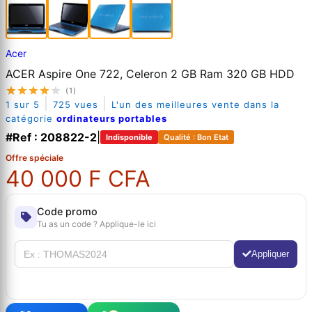
Acer
ACER Aspire One 722, Celeron 2 GB Ram 320 GB HDD
(1)
|
|
1 sur 5
725 vues
L'un des meilleures vente dans la
catégorie
ordinateurs portables
#Ref : 208822-2
|
Indisponible
Qualité : Bon Etat
Offre spéciale
40 000 F CFA
Code promo
Tu as un code ? Applique-le ici
Appliquer