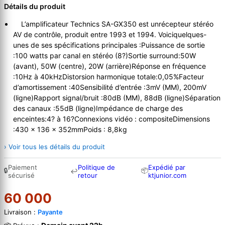
Détails du produit
L’amplificateur Technics SA-GX350 est unrécepteur stéréo
AV de contrôle, produit entre 1993 et 1994. Voiciquelques-
unes de ses spécifications principales :Puissance de sortie
:100 watts par canal en stéréo (8?)Sortie surround:50W
(avant), 50W (centre), 20W (arrière)Réponse en fréquence
:10Hz à 40kHzDistorsion harmonique totale:0,05%Facteur
d’amortissement :40Sensibilité d’entrée :3mV (MM), 200mV
(ligne)Rapport signal/bruit :80dB (MM), 88dB (ligne)Séparation
des canaux :55dB (ligne)Impédance de charge des
enceintes:4? à 16?Connexions vidéo : compositeDimensions
:430 x 136 x 352mmPoids : 8,8kg
› Voir tous les détails du produit
Paiement
Politique de
Expédié par
🔒
📦
↩
sécurisé
retour
ktjunior.com
60 000
Livraison :
Payante