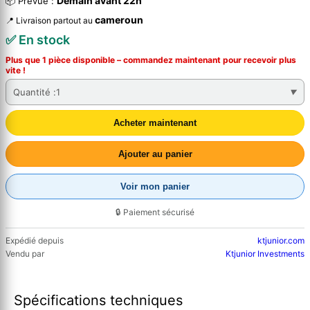
Demain avant 22h
📦 Prévue :
cameroun
📍 Livraison partout au
✅ En stock
Plus que 1 pièce disponible – commandez
maintenant
pour recevoir plus
vite !
Quantité :
1
Acheter maintenant
Ajouter au panier
Voir mon panier
🔒 Paiement sécurisé
Expédié depuis
ktjunior.com
Vendu par
Ktjunior Investments
Spécifications techniques