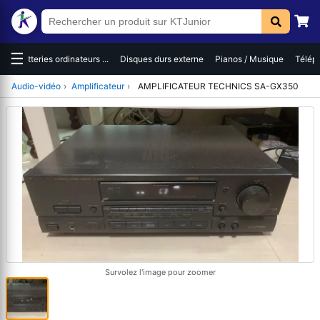
☰
es
Batteries ordinateurs ...
Disques durs externe
Pianos / Musique
Téléph
Audio-vidéo
›
Amplificateur
›
AMPLIFICATEUR TECHNICS SA-GX350
Survolez l'image pour zoomer