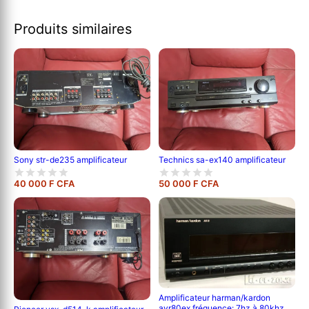
Produits similaires
Sony str-de235 amplificateur
Technics sa-ex140 amplificateur
40 000 F CFA
50 000 F CFA
Amplificateur harman/kardon
avr80ex fréquence: 7hz à 80khz.