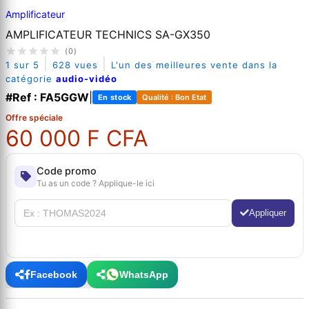
Amplificateur
AMPLIFICATEUR TECHNICS SA-GX350
(0)
|
|
1 sur 5
628 vues
L'un des meilleures vente dans la
catégorie
audio-vidéo
#Ref : FA5GGW
|
En stock
Qualité : Bon Etat
Offre spéciale
60 000 F CFA
Code promo
Tu as un code ? Applique-le ici
Appliquer
Facebook
WhatsApp