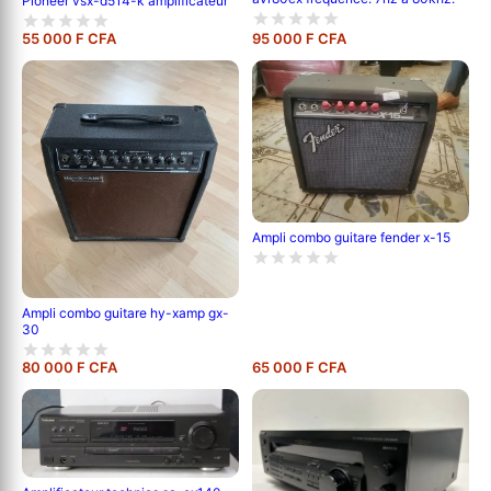
Pioneer vsx-d514-k amplificateur
55 000 F CFA
95 000 F CFA
Ampli combo guitare fender x-15
Ampli combo guitare hy-xamp gx-
30
80 000 F CFA
65 000 F CFA