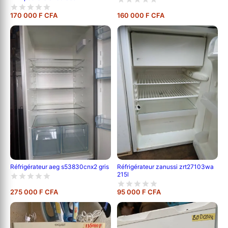
170 000 F CFA
160 000 F CFA
Réfrigérateur aeg s53830cnx2 gris
Réfrigérateur zanussi zrt27103wa
215l
275 000 F CFA
95 000 F CFA