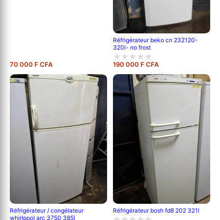
Réfrigérateur beko cn 232120-
320l- no frost
70 000 F CFA
190 000 F CFA
Réfrigérateur / congélateur
Réfrigérateur bosh fd8 202 321l
whirlpool arc 3750 385l