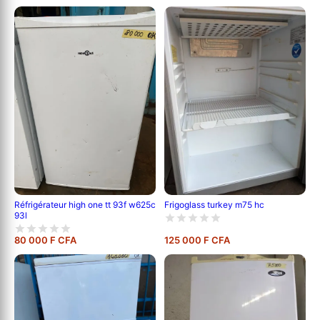
Réfrigérateur high one tt 93f w625c
Frigoglass turkey m75 hc
93l
80 000 F CFA
125 000 F CFA