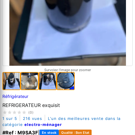
Survolez l'image pour zoomer
Réfrigérateur
REFRIGERATEUR exquisit
(0)
|
|
1 sur 5
216 vues
L'un des meilleures vente dans la
catégorie
electro-ménager
#Ref : M9SA3F
|
En stock
Qualité : Bon Etat