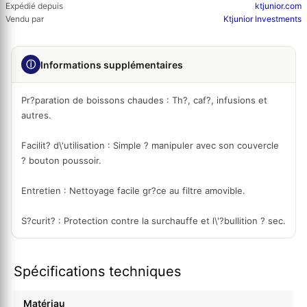
Expédié depuis
ktjunior.com
Vendu par
Ktjunior Investments
ⓘ
Informations supplémentaires
Pr?paration de boissons chaudes
: Th?, caf?, infusions et
autres.
Facilit? d\'utilisation
: Simple ? manipuler avec son couvercle
? bouton poussoir.
Entretien
: Nettoyage facile gr?ce au filtre amovible.
S?curit?
: Protection contre la surchauffe et l\'?bullition ? sec.
Spécifications techniques
Matériau