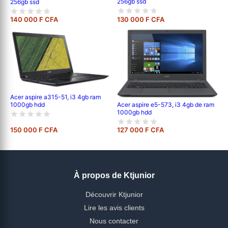
256gb ssd
256gb ssd
140 000 F CFA
130 000 F CFA
Acer aspire a315-51, i3 4gb ram
1000gb hdd
Acer aspire e5-573, i3 4gb de ram
1000gb hdd
150 000 F CFA
127 000 F CFA
À propos de Ktjunior
Découvrir Ktjunior
Lire les avis clients
Nous contacter