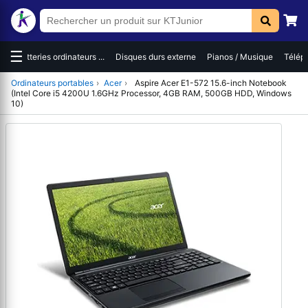
☰
es
Batteries ordinateurs ...
Disques durs externe
Pianos / Musique
Téléph
Ordinateurs portables
›
Acer
›
Aspire Acer E1-572 15.6-inch Notebook
(Intel Core i5 4200U 1.6GHz Processor, 4GB RAM, 500GB HDD, Windows
10)