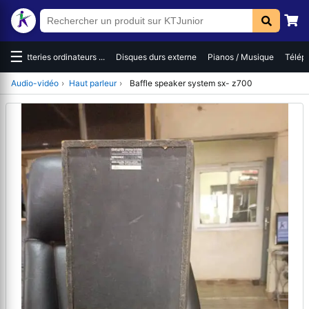
☰
s
Batteries ordinateurs ...
Disques durs externe
Pianos / Musique
Téléph
Audio-vidéo
›
Haut parleur
›
Baffle speaker system sx- z700