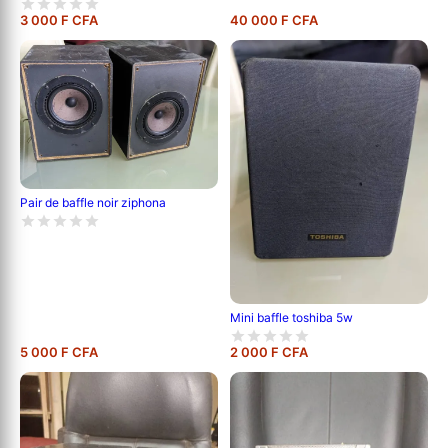
3 000 F CFA
40 000 F CFA
Pair de baffle noir ziphona
Mini baffle toshiba 5w
5 000 F CFA
2 000 F CFA