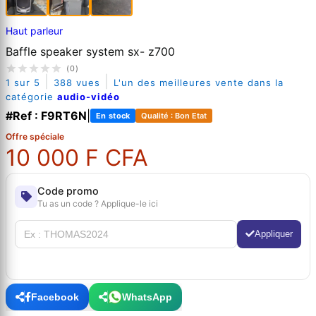
Haut parleur
Baffle speaker system sx- z700
(0)
|
|
1 sur 5
388 vues
L'un des meilleures vente dans la
catégorie
audio-vidéo
#Ref : F9RT6N
|
En stock
Qualité : Bon Etat
Offre spéciale
10 000 F CFA
Code promo
Tu as un code ? Applique-le ici
Appliquer
Facebook
WhatsApp