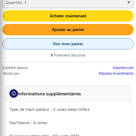
Quantité :
1
Acheter maintenant
Ajouter au panier
Voir mon panier
🔒 Paiement sécurisé
Expédié depuis
ktjunior.com
Vendu par
Ktjunior Investments
ⓘ
Informations supplémentaires
Type de haut-parleur : 2 voies bass-reflex
Imp?dance : 6 ohms