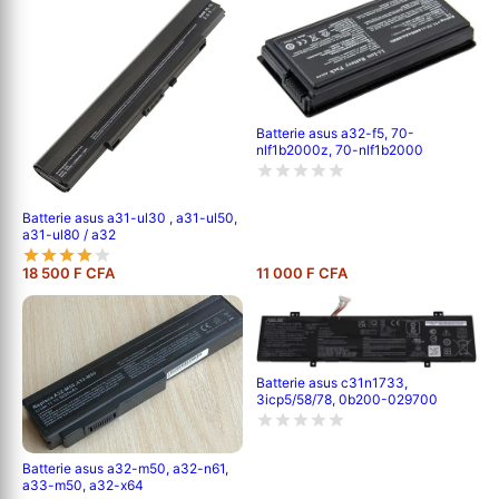
Batterie asus a32-f5, 70-
nlf1b2000z, 70-nlf1b2000
Batterie asus a31-ul30 , a31-ul50,
a31-ul80 / a32
18 500 F CFA
11 000 F CFA
Batterie asus c31n1733,
3icp5/58/78, 0b200-029700
Batterie asus a32-m50, a32-n61,
a33-m50, a32-x64