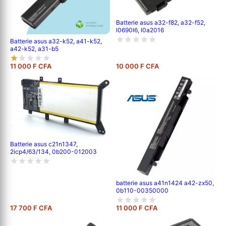
Batterie asus a32-f82, a32-f52,
l0690l6, l0a2016
Batterie asus a32-k52, a41-k52,
a42-k52, a31-b5
11 000 F CFA
10 000 F CFA
Batterie asus c21n1347,
2icp4/63/134, 0b200-012003
batterie asus a41n1424 a42-zx50,
0b110-00350000
17 700 F CFA
11 000 F CFA