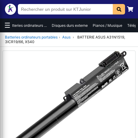
☰
es
Batteries ordinateurs ...
Disques durs externe
Pianos / Musique
Téléph
Batteries ordinateurs portables
›
Asus
›
BATTERIE ASUS A31N1519,
3ICR19/66, X540