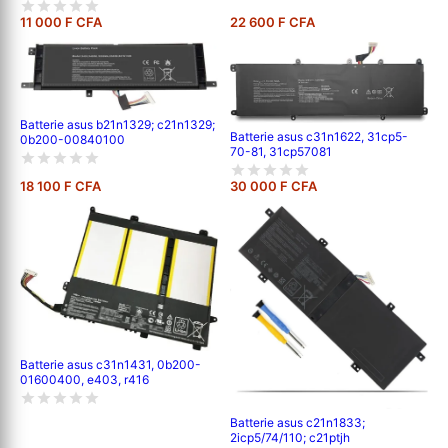
11 000 F CFA
22 600 F CFA
Batterie asus b21n1329; c21n1329;
Batterie asus c31n1622, 31cp5-
0b200-00840100
70-81, 31cp57081
18 100 F CFA
30 000 F CFA
Batterie asus c31n1431, 0b200-
01600400, e403, r416
Batterie asus c21n1833;
2icp5/74/110; c21ptjh