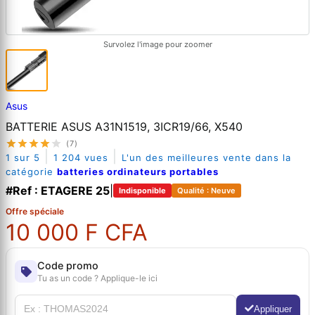
Survolez l'image pour zoomer
Asus
BATTERIE ASUS A31N1519, 3ICR19/66, X540
(7)
|
|
1 sur 5
1 204 vues
L'un des meilleures vente dans la
catégorie
batteries ordinateurs portables
#Ref : ETAGERE 25
|
Indisponible
Qualité : Neuve
Offre spéciale
10 000 F CFA
Code promo
Tu as un code ? Applique-le ici
Appliquer