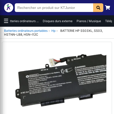
☰
es
Batteries ordinateurs ...
Disques durs externe
Pianos / Musique
Téléph
Batteries ordinateurs portables
›
Hp
›
BATTERIE HP SS03XL, SS03,
HSTNN-LB8, HSN-I12C