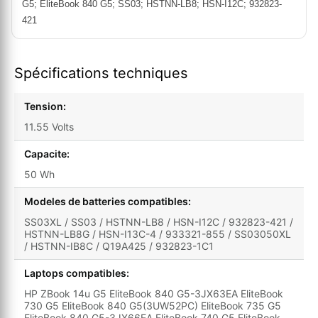
G5; EliteBook 840 G5; SS03; HSTNN-LB8; HSN-I12C; 932823-
421
Spécifications techniques
Tension:
11.55 Volts
Capacite:
50 Wh
Modeles de batteries compatibles:
SS03XL / SS03 / HSTNN-LB8 / HSN-I12C / 932823-421 /
HSTNN-LB8G / HSN-I13C-4 / 933321-855 / SS03050XL
/ HSTNN-IB8C / Q19A425 / 932823-1C1
Laptops compatibles:
HP ZBook 14u G5 EliteBook 840 G5-3JX63EA EliteBook
730 G5 EliteBook 840 G5(3UW52PC) EliteBook 735 G5
EliteBook 840 G5-3JX66EA EliteBook 740 G5 EliteBook