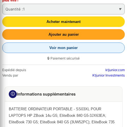
plus vite !
Quantité :
1
Acheter maintenant
Ajouter au panier
Voir mon panier
🔒 Paiement sécurisé
Expédié depuis
ktjunior.com
Vendu par
Ktjunior Investments
ⓘ
Informations supplémentaires
BATTERIE ORDINATEUR PORTABLE - SS03XL POUR
LAPTOPS HP ZBook 14u G5; EliteBook 840 G5-3JX63EA;
EliteBook 730 G5; EliteBook 840 G5 (3UW52PC); EliteBook 735