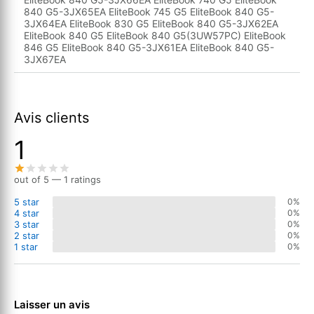
840 G5-3JX65EA EliteBook 745 G5 EliteBook 840 G5-
3JX64EA EliteBook 830 G5 EliteBook 840 G5-3JX62EA
EliteBook 840 G5 EliteBook 840 G5(3UW57PC) EliteBook
846 G5 EliteBook 840 G5-3JX61EA EliteBook 840 G5-
3JX67EA
Avis clients
1
out of 5 — 1 ratings
5 star
0%
4 star
0%
3 star
0%
2 star
0%
1 star
0%
Laisser un avis