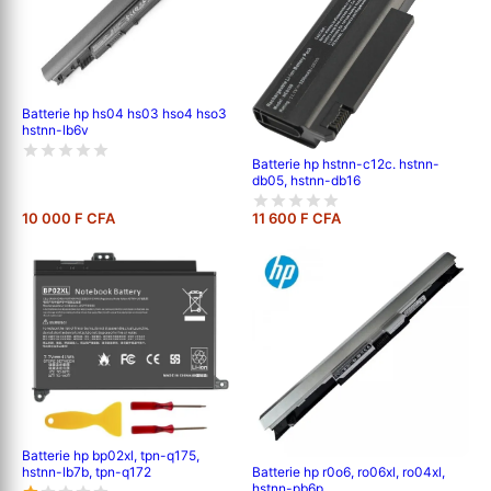
Batterie hp hs04 hs03 hso4 hso3
hstnn-lb6v
Batterie hp hstnn-c12c. hstnn-
db05, hstnn-db16
10 000 F CFA
11 600 F CFA
Batterie hp bp02xl, tpn-q175,
hstnn-lb7b, tpn-q172
Batterie hp r0o6, ro06xl, ro04xl,
hstnn-pb6p