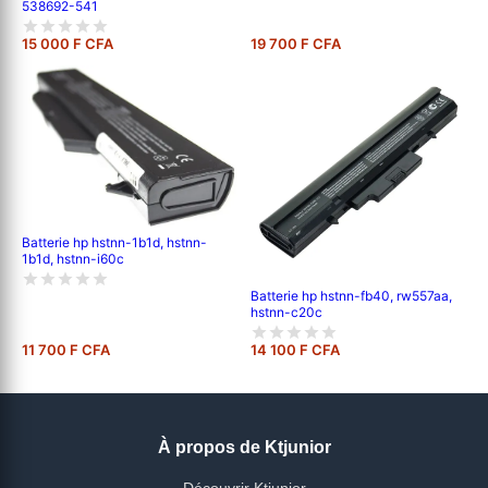
538692-541
15 000 F CFA
19 700 F CFA
Batterie hp hstnn-1b1d, hstnn-
1b1d, hstnn-i60c
Batterie hp hstnn-fb40, rw557aa,
hstnn-c20c
11 700 F CFA
14 100 F CFA
À propos de Ktjunior
Découvrir Ktjunior