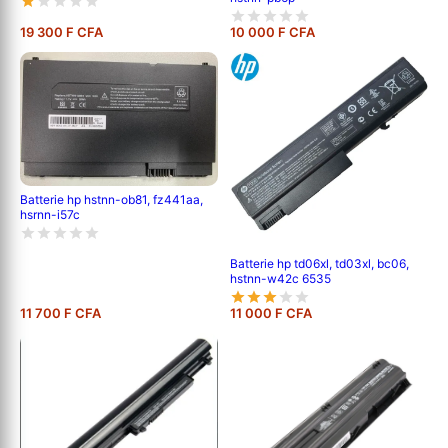
19 300 F CFA
10 000 F CFA
Batterie hp hstnn-ob81, fz441aa,
hsrnn-i57c
Batterie hp td06xl, td03xl, bc06,
hstnn-w42c 6535
11 700 F CFA
11 000 F CFA