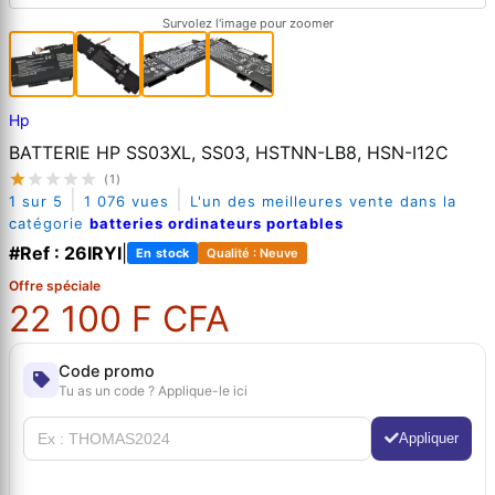
Survolez l'image pour zoomer
Hp
BATTERIE HP SS03XL, SS03, HSTNN-LB8, HSN-I12C
(1)
|
|
1 sur 5
1 076 vues
L'un des meilleures vente dans la
catégorie
batteries ordinateurs portables
#Ref : 26IRYI
|
En stock
Qualité : Neuve
Offre spéciale
22 100 F CFA
Code promo
Tu as un code ? Applique-le ici
Appliquer