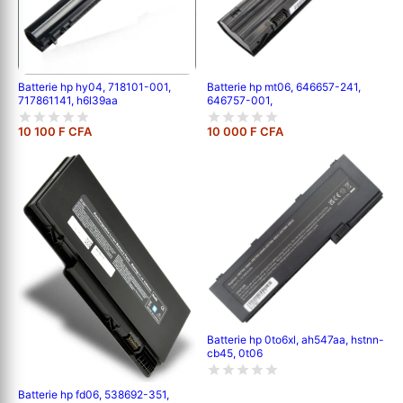
Batterie hp hy04, 718101-001,
Batterie hp mt06, 646657-241,
717861141, h6l39aa
646757-001,
10 100 F CFA
10 000 F CFA
Batterie hp 0to6xl, ah547aa, hstnn-
cb45, 0t06
Batterie hp fd06, 538692-351,