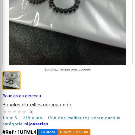
Survolez l'image pour zoomer
Boucles en cerceau
Boucles d’oreilles cerceau noir
(0)
|
|
1 sur 5
218 vues
L'un des meilleures vente dans la
catégorie
bijouteries
#Ref : 1UFML4
|
En stock
Qualité : Bon Etat