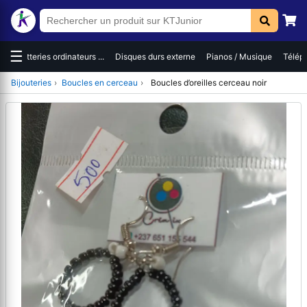
☰
es
Batteries ordinateurs ...
Disques durs externe
Pianos / Musique
Téléph
Bijouteries
›
Boucles en cerceau
›
Boucles d’oreilles cerceau noir