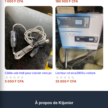
1 000 F CFA
160 000 F CFA
Câble usb midi pour clavier vers pc
Lecteur cd wca2900u voiture
5 000 F CFA
25 000 F CFA
À propos de Ktjunior