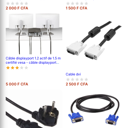
2 000 F CFA
1 500 F CFA
Câble displayport 1.2 actif de 1.5 m
certifié vesa - câble displayport
dp8k avec hbr3/hdr10/mst/dsc
1.2/hdcp 2.2/8k60hz/4k120hz -
Cable dvi
câble/cordon dp 1.2 mâle/mâle
(m/m) (dp12a-1.5m-dp-cable)
5 000 F CFA
2 500 F CFA