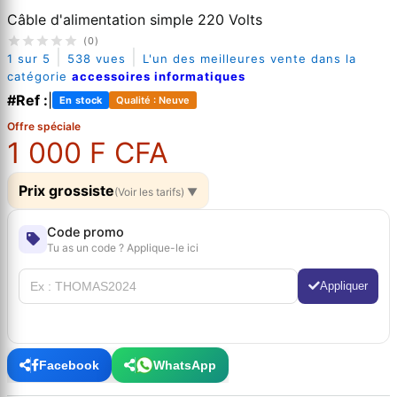
Câble d'alimentation simple 220 Volts
(0)
|
|
1 sur 5
538 vues
L'un des meilleures vente dans la
catégorie
accessoires informatiques
#Ref :
|
En stock
Qualité : Neuve
Offre spéciale
1 000 F CFA
Prix grossiste
(Voir les tarifs) ▼
Code promo
Tu as un code ? Applique-le ici
Appliquer
Facebook
WhatsApp