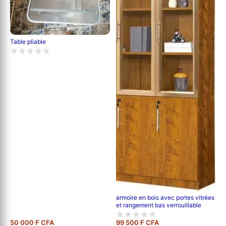
Table pliable
armoire en bois avec portes vitrées
et rangement bas verrouillable
50 000 F CFA
99 500 F CFA