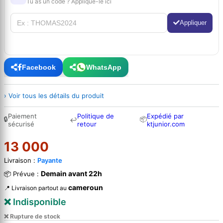
Tu as un code ? Applique-le ici
Appliquer
Facebook
WhatsApp
› Voir tous les détails du produit
Paiement
Politique de
Expédié par
🔒
📦
↩
sécurisé
retour
ktjunior.com
13 000
Livraison :
Payante
Demain avant 22h
📦 Prévue :
cameroun
📍 Livraison partout au
❌ Indisponible
❌ Rupture de stock