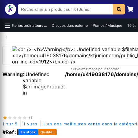
☰
es
Batteries ordinateurs ...
Disques durs externe
Pianos / Musique
Téléph
›
Survolez l'image pour zoomer
Warning
: Undefined
/home/u419038176/domains/kt
variable
$arrImageProduct
in
(1)
|
|
1 sur 5
1 vues
L'un des meilleures vente dans la catégori
#Ref :
|
En stock
Qualité :