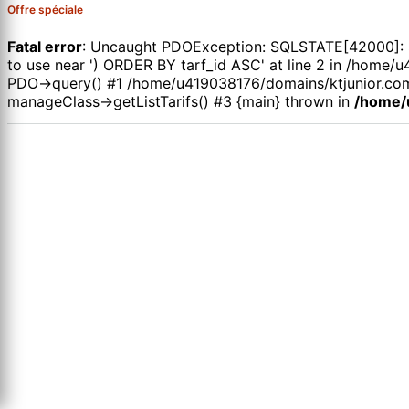
Offre spéciale
Fatal error
: Uncaught PDOException: SQLSTATE[42000]: Syn
to use near ') ORDER BY tarf_id ASC' at line 2 in /hom
PDO->query() #1 /home/u419038176/domains/ktjunior.com
manageClass->getListTarifs() #3 {main} thrown in
/home/