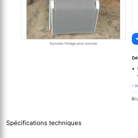
Survolez l'image pour zoomer
Dé
› V
🔒
P
Spécifications techniques