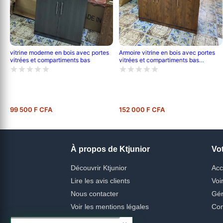
Armoire vitrine en bois avec portes
vitrine moderne en bois avec portes
vitrées et compartiments bas
vitrées et compartiments bas
verrouillables
99 500 F CFA
152 000 F CFA
À propos de Ktjunior
Vo
Découvrir Ktjunior
Acc
Lire les avis clients
Voi
Nous contacter
Gér
Voir les mentions légales
Con