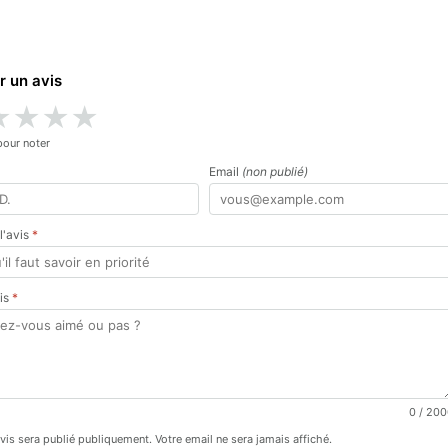
r un avis
★
★
★
★
pour noter
Email
(non publié)
 l'avis
*
vis
*
0
/ 200
avis sera publié publiquement. Votre email ne sera jamais affiché.