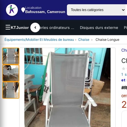
Localisation
Bafoussam, Cameroun
☰
teurs portables
KTJunior
Batteries ordinateurs ...
Disques durs externe
P
Équipements/Mobilier Et Meubles de bureau
›
Chaise
›
Chaise Longue
Ch
C
1 
et
#R
Off
2