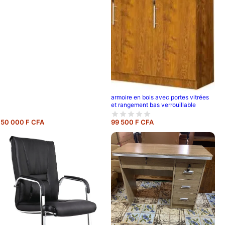
armoire en bois avec portes vitrées
et rangement bas verrouillable
50 000 F CFA
99 500 F CFA