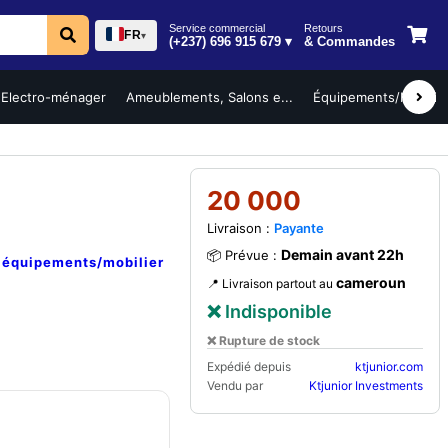
Service commercial
Retours
FR
▾
(+237) 696 915 679 ▾
& Commandes
Electro-ménager
Ameublements, Salons e...
Équipements/Mobilier 
20 000
Livraison :
Payante
Demain avant 22h
📦 Prévue :
e
équipements/mobilier
cameroun
📍 Livraison partout au
❌ Indisponible
❌ Rupture de stock
Expédié depuis
ktjunior.com
Vendu par
Ktjunior Investments