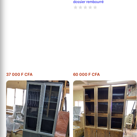
dossier rembourré
37 000 F CFA
60 000 F CFA