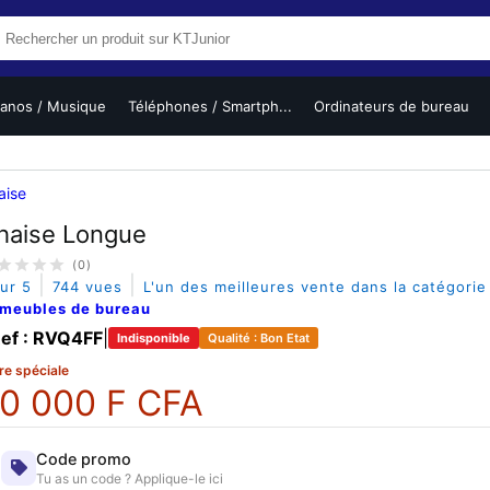
ianos / Musique
Téléphones / Smartph...
Ordinateurs de bureau
aise
haise Longue
(0)
|
|
sur 5
744 vues
L'un des meilleures vente dans la catégori
 meubles de bureau
ef : RVQ4FF
|
Indisponible
Qualité : Bon Etat
re spéciale
0 000 F CFA
Code promo
Tu as un code ? Applique-le ici