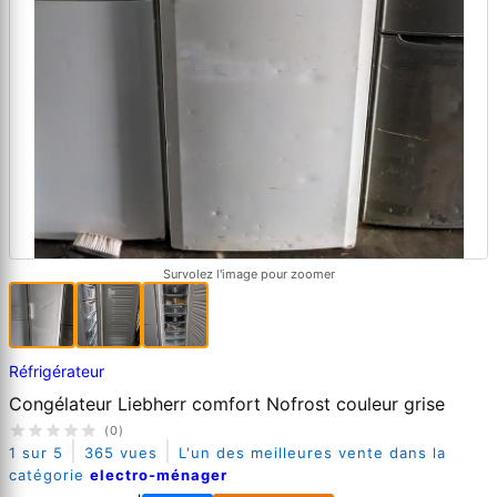
Survolez l'image pour zoomer
Réfrigérateur
Congélateur Liebherr comfort Nofrost couleur grise
(0)
|
|
1 sur 5
365 vues
L'un des meilleures vente dans la
catégorie
electro-ménager