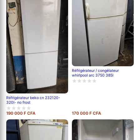
Réfrigérateur / congélateur
whirlpool arc 3750 385l
Réfrigérateur beko cn 232120-
320l- no frost
190 000 F CFA
170 000 F CFA