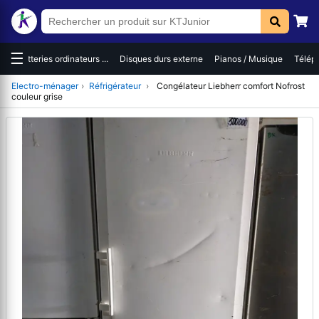
☰
es
Batteries ordinateurs ...
Disques durs externe
Pianos / Musique
Téléph
Electro-ménager
›
Réfrigérateur
›
Congélateur Liebherr comfort Nofrost
couleur grise