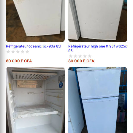
Réfrigérateur oceanic bc-90a 85l
Réfrigérateur high one tt 93f w625c
93l
80 000 F CFA
80 000 F CFA