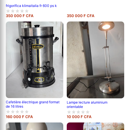
frigorifica klimaitalia fr 600 ps k
350 000 F CFA
350 000 F CFA
Cafetière électrique grand format
Lampe lecture aluminium
de 16 litres
orientable
160 000 F CFA
10 000 F CFA