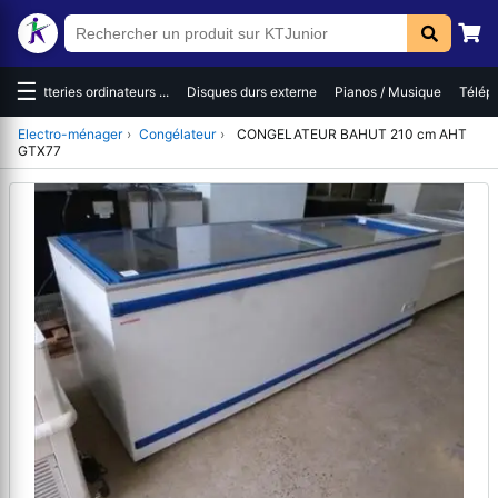
☰
es
Batteries ordinateurs ...
Disques durs externe
Pianos / Musique
Téléph
Electro-ménager
›
Congélateur
›
CONGELATEUR BAHUT 210 cm AHT
GTX77