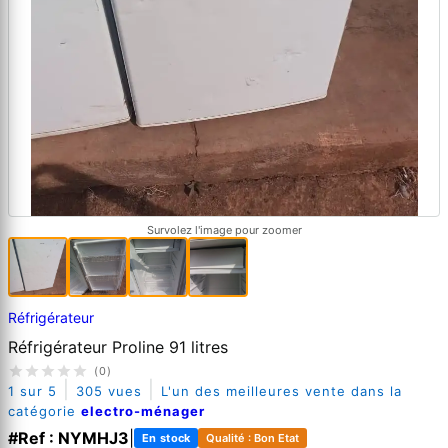
Survolez l'image pour zoomer
Réfrigérateur
Réfrigérateur Proline 91 litres
(0)
|
|
1 sur 5
305 vues
L'un des meilleures vente dans la
catégorie
electro-ménager
#Ref : NYMHJ3
|
En stock
Qualité : Bon Etat