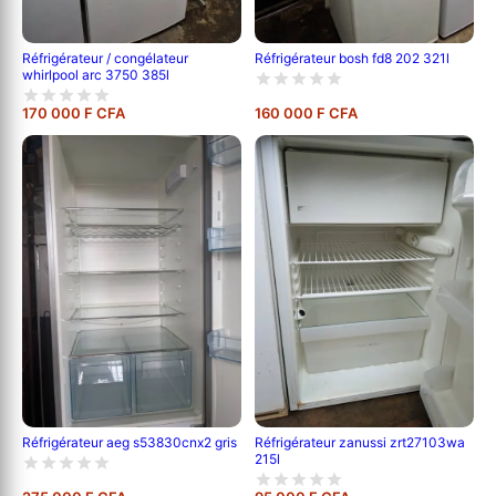
Réfrigérateur / congélateur
Réfrigérateur bosh fd8 202 321l
whirlpool arc 3750 385l
170 000 F CFA
160 000 F CFA
Réfrigérateur aeg s53830cnx2 gris
Réfrigérateur zanussi zrt27103wa
215l