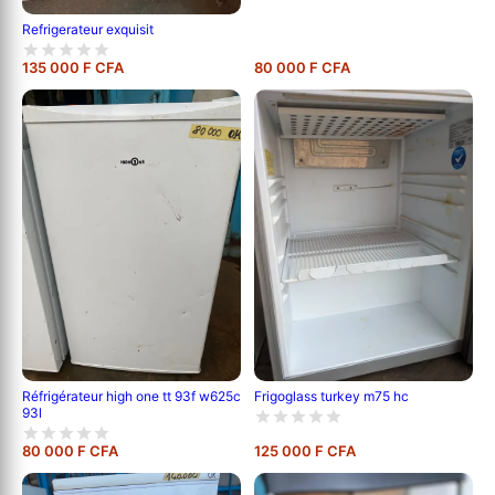
Refrigerateur exquisit
135 000 F CFA
80 000 F CFA
Réfrigérateur high one tt 93f w625c
Frigoglass turkey m75 hc
93l
80 000 F CFA
125 000 F CFA