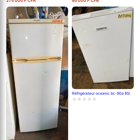
275 000 F CFA
95 000 F CFA
Réfrigérateur oceanic bc-90a 85l