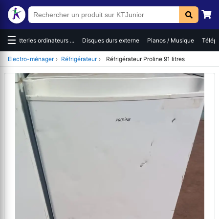
☰
es
Batteries ordinateurs ...
Disques durs externe
Pianos / Musique
Téléph
Electro-ménager
›
Réfrigérateur
›
Réfrigérateur Proline 91 litres